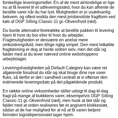
forskellige leveringsmidler. En af de mest almindelige er lige
nu at få leveret til et udleveringssted, hvor du kan afhente de
bestilte varer når du har lyst. Muligheden er jo usædvanlig
bekvem, og oftest endda den mest prisbevidste fragtform ved
køb af OGP Silling Classic-11 gr.-Oliven/hvid (rød).
Du burde alternativt foretrække at bestille pakken til levering
hjem til hvor du bor eller til hvor du arbejder.
Fragtmuligheden er desværre en anelse mere
omkostningsfuld, men tillige rigtig simpel. Den mest letkøbte
fragtløsning er dog at hente ordren selv, men det står og
falder med at du lever nærved online webshoppens
arbejdslager.
Leveringshastigheden på Default Category kan være ret
afgørende forudsat du står og skal bruge dine nye varer
fluks, så derfor er det i sandhed centralt at vi efterser den
estimerede leveringsdato på det pågældende produkt.
En række online virksomheder stiller udsigt til dag-til-dag
fragt på mange af butikkens varer, eksempelvis OGP Silling
Classic-11 gr.-Oliven/hvid (rød), men husk at det står og
falder med at orden realiseres før et angivent klokkeslæt,
sådan at de har mulighed for at nå at få varen betjent
forinden logistikpersonalet tager hjem.