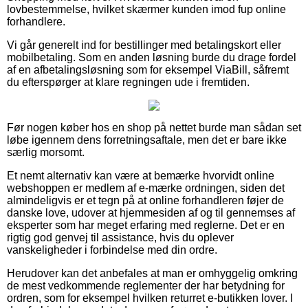
lovbestemmelse, hvilket skærmer kunden imod fup online
forhandlere.
Vi går generelt ind for bestillinger med betalingskort eller
mobilbetaling. Som en anden løsning burde du drage fordel
af en afbetalingsløsning som for eksempel ViaBill, såfremt
du efterspørger at klare regningen ude i fremtiden.
Før nogen køber hos en shop på nettet burde man sådan set
løbe igennem dens forretningsaftale, men det er bare ikke
særlig morsomt.
Et nemt alternativ kan være at bemærke hvorvidt online
webshoppen er medlem af e-mærke ordningen, siden det
almindeligvis er et tegn på at online forhandleren føjer de
danske love, udover at hjemmesiden af og til gennemses af
eksperter som har meget erfaring med reglerne. Det er en
rigtig god genvej til assistance, hvis du oplever
vanskeligheder i forbindelse med din ordre.
Herudover kan det anbefales at man er omhyggelig omkring
de mest vedkommende reglementer der har betydning for
ordren, som for eksempel hvilken returret e-butikken lover. I