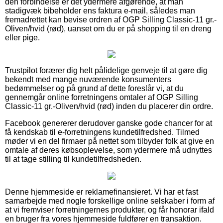
den forbindelse er det ydermere afgørende, at man
stadigvæk bibeholder ens faktura e-mail, således man
fremadrettet kan bevise ordren af OGP Silling Classic-11 gr.-
Oliven/hvid (rød), uanset om du er på shopping til en dreng
eller pige.
Trustpilot forærer dig helt pålidelige genveje til at gøre dig
bekendt med mange nuværende konsumenters
bedømmelser og på grund af dette foreslår vi, at du
gennemgår online forretningens omtaler af OGP Silling
Classic-11 gr.-Oliven/hvid (rød) inden du placerer din ordre.
Facebook genererer derudover ganske gode chancer for at
få kendskab til e-forretningens kundetilfredshed. Tilmed
møder vi en del firmaer på nettet som tilbyder folk at give en
omtale af deres købsoplevelse, som ydermere må udnyttes
til at tage stilling til kundetilfredsheden.
Denne hjemmeside er reklamefinansieret. Vi har et fast
samarbejde med nogle forskellige online selskaber i form af
at vi fremviser forretningernes produkter, og får honorar ifald
en bruger fra vores hjemmeside fuldfører en transaktion.