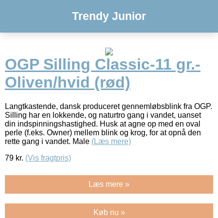
Trendy Junior
OGP Silling Classic-11 gr.-
Oliven/hvid (rød)
Langtkastende, dansk produceret gennemløbsblink fra OGP.
Silling har en lokkende, og naturtro gang i vandet, uanset
din indspinningshastighed. Husk at agne op med en oval
perle (f.eks. Owner) mellem blink og krog, for at opnå den
rette gang i vandet. Male
(Læs mere)
79
kr.
(Vis fragtpris)
Læs mere »
Køb nu »