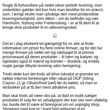
Nogle få forhandlere på nettet sikrer portofri levering, men
undertiden gælder det kun hvis man bestiller for en præcis
sum. I øvrigt skulle man udvælge den mest prisbevidste
leveringsmulighed, som oftest – om du befinder sig nær
Hørsholm, Nyborg eller Fredensborg – er at få dem til at
bringe dine produkter til et udleveringssted.
Det er i dag ekstremt let gængeligt for os alle at finde
information om priser fra flere online firmaer, og for det har
mange firmaer på nettet set sig nødsaget til at presse
prisniveauet på deres produkter – til børn og babyer, og
ligeledes også til mænd og kvinder – drastisk, og endda
nogle gange tilbyde levering uden beregning.
Trods dette kan det trods alt blive lukrativt at granske en
række internet forretninger efter rabat på OGP Silling
Classic-11 gr.-Oliven/hvid (rød) før du køber, så man er
skråsikker på at få den mest attraktive pris.
Man skal trods alt være obs på, at ifald en butik sælger
produkter til salg for en udsalgspris der kan ses som ufattelig
lav, burde det tit være et faresignal om en uoprigtig shop.
Shopping med kort er i hvert fald omfavnet af en