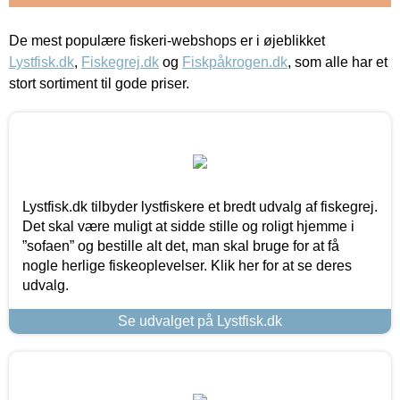
De mest populære fiskeri-webshops er i øjeblikket
Lystfisk.dk
,
Fiskegrej.dk
og
Fiskpåkrogen.dk
, som alle har et
stort sortiment til gode priser.
Lystfisk.dk tilbyder lystfiskere et bredt udvalg af fiskegrej.
Det skal være muligt at sidde stille og roligt hjemme i
”sofaen” og bestille alt det, man skal bruge for at få
nogle herlige fiskeoplevelser. Klik her for at se deres
udvalg.
Se udvalget på Lystfisk.dk