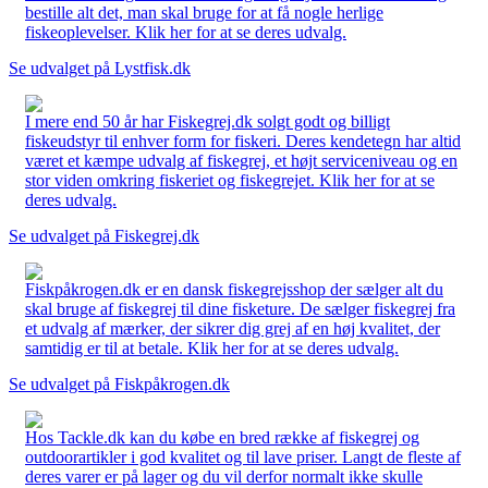
bestille alt det, man skal bruge for at få nogle herlige
fiskeoplevelser. Klik her for at se deres udvalg.
Se udvalget på Lystfisk.dk
I mere end 50 år har Fiskegrej.dk solgt godt og billigt
fiskeudstyr til enhver form for fiskeri. Deres kendetegn har altid
været et kæmpe udvalg af fiskegrej, et højt serviceniveau og en
stor viden omkring fiskeriet og fiskegrejet. Klik her for at se
deres udvalg.
Se udvalget på Fiskegrej.dk
Fiskpåkrogen.dk er en dansk fiskegrejsshop der sælger alt du
skal bruge af fiskegrej til dine fisketure. De sælger fiskegrej fra
et udvalg af mærker, der sikrer dig grej af en høj kvalitet, der
samtidig er til at betale. Klik her for at se deres udvalg.
Se udvalget på Fiskpåkrogen.dk
Hos Tackle.dk kan du købe en bred række af fiskegrej og
outdoorartikler i god kvalitet og til lave priser. Langt de fleste af
deres varer er på lager og du vil derfor normalt ikke skulle