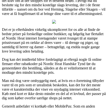
det krav om at der shoppes for et bestemt beløb. I øvrigt må du
beslutte sig for den mindst kostelige slags levering, der i de fleste
tilfælde – uanset om du bor ved Herning, Slagelse eller Skagen – vil
være at få fragtfirmaet til at bringe dine varer til et afhentningssted.
Det er jo efterhånden virkelig ukompliceret for os alle at finde de
bedste priser på forskellige online butikker, og følgelig har flertallet
af Nordic Heat internet foretagender været tvunget til at stampe
prisniveauet på en række af deres varer – til drenge og piger, og
samtidig til herrer og damer – betragteligt, og endda nogle gange
love levering uden betaling.
Dog kan det imidlertid blive fordelagtigt at eftergå nogle få online
firmaer efter rabatkoder på Nordic Heat Handske Tynd før du
gennemfører din bestilling, således at du er velinformeret til at
modtage den mindst kostelige pris.
Man må dog være omhyggelig med, at hvis en e-forretning tilbyder
varer til en pris som er urealistisk beskeden, kan det for det meste
være et karakteristika der viser en snydagtig internet virksomhed.
Køb med kort er ikke desto mindre en del af et lovbud, der passer på
dig som køber overfor uærlige shops på nettet.
Generelt anbefaler vi kortkøb eller MobilePay. Som en anden