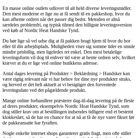
En masse online outlets udlover til alt held diverse leveringsmidler.
Den mest moderne er lige nu at få sendt til en pakkeshop, hvor du
kan afhente ordren når det passer dig bedst. Metoden er altså
særdeles problemfri, og typisk tilmed den billigste leveringsversion
ved køb af Nordic Heat Handske Tynd.
Du bør lige så vel udse dig at få pakken bragt hjem til hvor du bor
eller til din arbejdsplads. Muligheden viser sig somme tider en smule
mindre prisbillig, men ligeledes ret enkel. Den mest betalelige
leveringsform vil dog til enhver tid være at hente ordren selv, hvilket
kræver at du er lige ved online butikkens adresse.
Antal dages levering på Produkter > Beklædning > Handsker kan
være rigtig relevant når vi har behov for dine nye produkter straks,
og herved er det helt aktuelt at vi besigtiger den forventede
leveringsdato ved det pågældende produkt.
Mange online forhandlere præsterer dag-til-dag levering på de fleste
af deres produkter, eksempelvis Nordic Heat Handske Tynd, som
dog stiller krav om at bestillingen indsendes tidligere end et bestemt
klokkeslæt, så de har en chance for at nå at få de nye varer fikset før
de pakkeansatte har fyraften.
Nogle enkelte internet shops garanterer gratis fragt, men ofte stiller