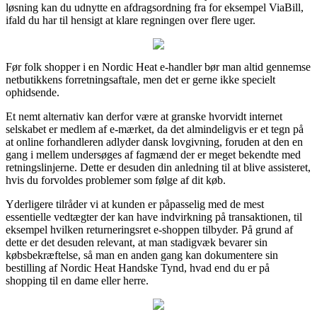
løsning kan du udnytte en afdragsordning fra for eksempel ViaBill,
ifald du har til hensigt at klare regningen over flere uger.
Før folk shopper i en Nordic Heat e-handler bør man altid gennemse
netbutikkens forretningsaftale, men det er gerne ikke specielt
ophidsende.
Et nemt alternativ kan derfor være at granske hvorvidt internet
selskabet er medlem af e-mærket, da det almindeligvis er et tegn på
at online forhandleren adlyder dansk lovgivning, foruden at den en
gang i mellem undersøges af fagmænd der er meget bekendte med
retningslinjerne. Dette er desuden din anledning til at blive assisteret,
hvis du forvoldes problemer som følge af dit køb.
Yderligere tilråder vi at kunden er påpasselig med de mest
essentielle vedtægter der kan have indvirkning på transaktionen, til
eksempel hvilken returneringsret e-shoppen tilbyder. På grund af
dette er det desuden relevant, at man stadigvæk bevarer sin
købsbekræftelse, så man en anden gang kan dokumentere sin
bestilling af Nordic Heat Handske Tynd, hvad end du er på
shopping til en dame eller herre.