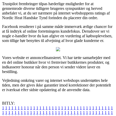
Trustpilot frembringer tilpas hæderlige muligheder for at
gennemrode diverse tidligere brugeres synspunkter og herved
anbefaler vi, at du ser nærmere på internet webshoppens ratings af
Nordic Heat Handske Tynd forinden du placerer din ordre.
Facebook resulterer i på samme måde immervæk ærlige chancer for
at få indtryk af online forretningens kundefokus. Derudover ser vi
nogle e-handler hvor du kan afgive en vurdering af købsoplevelsen,
som tillige bør benyttes til afvejning af hvor glade kunderne er.
Vores website er annoncefinansieret. Vi har tætte samarbejder med
en del online butikker hvor vi fremviser butikkernes produkter, og
indkasserer honorar når den person vi sender videre laver en
bestilling.
Vejledning omkring varer og internet webshops understøttes hele
tiden, men der gives ikke garantier imod korrektioner der potentielt
er iværksat efter sidste opdatering af de anvendte data.
BITLY:
1
1
1
1
1
1
1
1
1
1
1
1
1
1
1
1
1
1
1
1
1
1
1
1
1
1
1
1
1
1
1
1
1
1
1
1
1
1
1
1
1
1
1
1
1
1
1
1
1
1
1
1
1
1
1
1
1
1
1
1
1
1
1
1
1
1
1
1
1
1
1
1