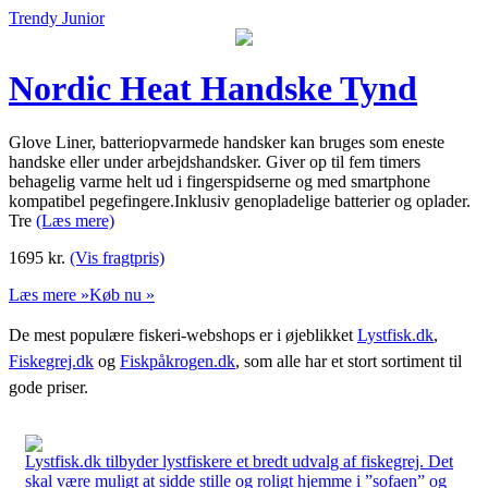
Trendy Junior
Nordic Heat Handske Tynd
Glove Liner, batteriopvarmede handsker kan bruges som eneste
handske eller under arbejdshandsker. Giver op til fem timers
behagelig varme helt ud i fingerspidserne og med smartphone
kompatibel pegefingere.Inklusiv genopladelige batterier og oplader.
Tre
(Læs mere)
1695
kr.
(Vis fragtpris)
Læs mere »
Køb nu »
De mest populære fiskeri-webshops er i øjeblikket
Lystfisk.dk
,
Fiskegrej.dk
og
Fiskpåkrogen.dk
, som alle har et stort sortiment til
gode priser.
Lystfisk.dk tilbyder lystfiskere et bredt udvalg af fiskegrej. Det
skal være muligt at sidde stille og roligt hjemme i ”sofaen” og