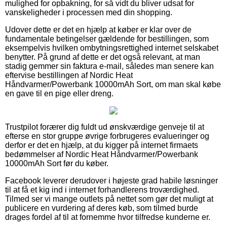
mulighed for opbakning, for så vidt du bliver udsat for
vanskeligheder i processen med din shopping.
Udover dette er det en hjælp at køber er klar over de
fundamentale betingelser gældende for bestillingen, som
eksempelvis hvilken ombytningsrettighed internet selskabet
benytter. På grund af dette er det også relevant, at man
stadig gemmer sin faktura e-mail, således man senere kan
eftervise bestillingen af Nordic Heat
Håndvarmer/Powerbank 10000mAh Sort, om man skal købe
en gave til en pige eller dreng.
Trustpilot forærer dig fuldt ud ønskværdige genveje til at
efterse en stor gruppe øvrige forbrugeres evalueringer og
derfor er det en hjælp, at du kigger på internet firmaets
bedømmelser af Nordic Heat Håndvarmer/Powerbank
10000mAh Sort før du køber.
Facebook leverer derudover i højeste grad habile løsninger
til at få et kig ind i internet forhandlerens troværdighed.
Tilmed ser vi mange outlets på nettet som gør det muligt at
publicere en vurdering af deres køb, som tilmed burde
drages fordel af til at fornemme hvor tilfredse kunderne er.