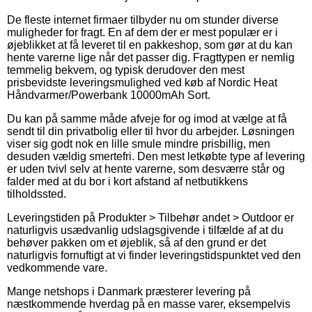
De fleste internet firmaer tilbyder nu om stunder diverse
muligheder for fragt. En af dem der er mest populær er i
øjeblikket at få leveret til en pakkeshop, som gør at du kan
hente varerne lige når det passer dig. Fragttypen er nemlig
temmelig bekvem, og typisk derudover den mest
prisbevidste leveringsmulighed ved køb af Nordic Heat
Håndvarmer/Powerbank 10000mAh Sort.
Du kan på samme måde afveje for og imod at vælge at få
sendt til din privatbolig eller til hvor du arbejder. Løsningen
viser sig godt nok en lille smule mindre prisbillig, men
desuden vældig smertefri. Den mest letkøbte type af levering
er uden tvivl selv at hente varerne, som desværre står og
falder med at du bor i kort afstand af netbutikkens
tilholdssted.
Leveringstiden på Produkter > Tilbehør andet > Outdoor er
naturligvis usædvanlig udslagsgivende i tilfælde af at du
behøver pakken om et øjeblik, så af den grund er det
naturligvis fornuftigt at vi finder leveringstidspunktet ved den
vedkommende vare.
Mange netshops i Danmark præsterer levering på
næstkommende hverdag på en masse varer, eksempelvis