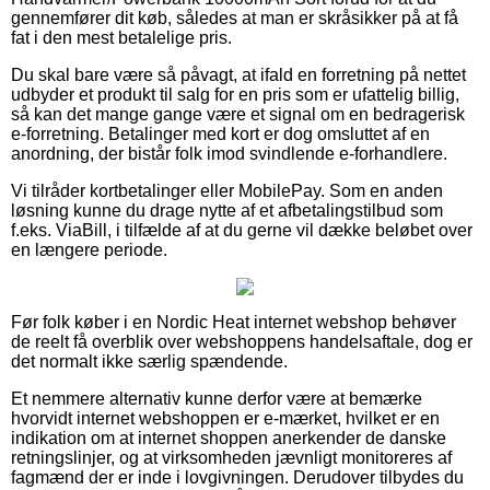
gennemfører dit køb, således at man er skråsikker på at få
fat i den mest betalelige pris.
Du skal bare være så påvagt, at ifald en forretning på nettet
udbyder et produkt til salg for en pris som er ufattelig billig,
så kan det mange gange være et signal om en bedragerisk
e-forretning. Betalinger med kort er dog omsluttet af en
anordning, der bistår folk imod svindlende e-forhandlere.
Vi tilråder kortbetalinger eller MobilePay. Som en anden
løsning kunne du drage nytte af et afbetalingstilbud som
f.eks. ViaBill, i tilfælde af at du gerne vil dække beløbet over
en længere periode.
Før folk køber i en Nordic Heat internet webshop behøver
de reelt få overblik over webshoppens handelsaftale, dog er
det normalt ikke særlig spændende.
Et nemmere alternativ kunne derfor være at bemærke
hvorvidt internet webshoppen er e-mærket, hvilket er en
indikation om at internet shoppen anerkender de danske
retningslinjer, og at virksomheden jævnligt monitoreres af
fagmænd der er inde i lovgivningen. Derudover tilbydes du