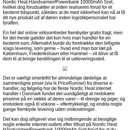
Nordic Heat Håndvarmer/Powerbank 10000mAh Sort,
hvilket dog forudsætter at orden realiseres forud for et
bestemt tidspunkt, således at de med sikkerhed kan nå at få
dit nye produkt ud af døren inden logistikpersonalet har
fyraften.
En hel del online virksomheder frembyder gratis fragt, men
for det meste gælder det kun hvis man handler for en
bestemt sum. Alternativt burde du foretrække den billigste
slags levering, som gerne – hvad end man bor tæt på
København, Frederikshavn eller Hammel – vil blive at få
dem til at bringe bestillingen til et udleveringssted.
Det er særligt smertefrit for almindelige dødelige at
sammenligne priser (via fx PriceRunner) fra diverse e-
handler, og følgelig har de fleste Nordic Heat internet
handler i Danmark fundet det uundgåeligt at nedskære
priserne på en række af deres varer – til drenge og piger, og
endvidere også til voksne – eftertrykkeligt, og endda nogle
gange frembyde levering uden omkostninger.
Det kan dog alligevel vise sig indbringende at besigtige
nogle enkelte internet outlets efter tilbud på Nordic Heat
Håndvarmer/Powerbank 10000mAh Sort forud for at du