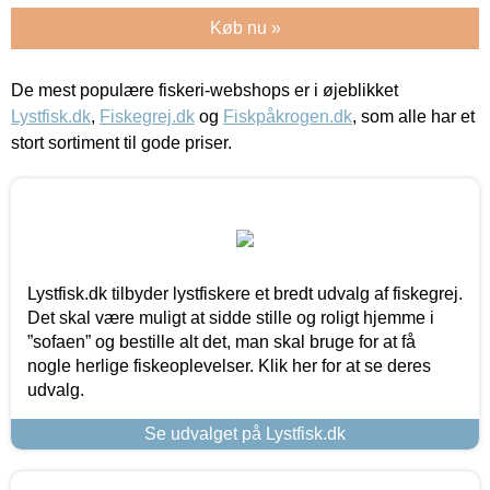
Køb nu »
De mest populære fiskeri-webshops er i øjeblikket
Lystfisk.dk
,
Fiskegrej.dk
og
Fiskpåkrogen.dk
, som alle har et
stort sortiment til gode priser.
Lystfisk.dk tilbyder lystfiskere et bredt udvalg af fiskegrej.
Det skal være muligt at sidde stille og roligt hjemme i
”sofaen” og bestille alt det, man skal bruge for at få
nogle herlige fiskeoplevelser. Klik her for at se deres
udvalg.
Se udvalget på Lystfisk.dk