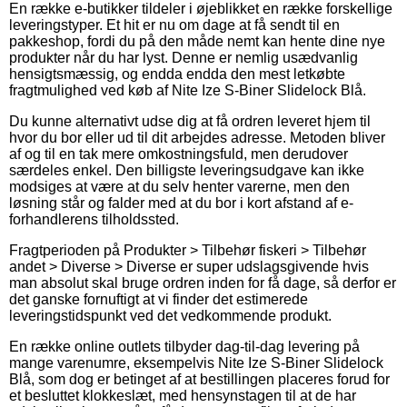
En række e-butikker tildeler i øjeblikket en række forskellige
leveringstyper. Et hit er nu om dage at få sendt til en
pakkeshop, fordi du på den måde nemt kan hente dine nye
produkter når du har lyst. Denne er nemlig usædvanlig
hensigtsmæssig, og endda endda den mest letkøbte
fragtmulighed ved køb af Nite Ize S-Biner Slidelock Blå.
Du kunne alternativt udse dig at få ordren leveret hjem til
hvor du bor eller ud til dit arbejdes adresse. Metoden bliver
af og til en tak mere omkostningsfuld, men derudover
særdeles enkel. Den billigste leveringsudgave kan ikke
modsiges at være at du selv henter varerne, men den
løsning står og falder med at du bor i kort afstand af e-
forhandlerens tilholdssted.
Fragtperioden på Produkter > Tilbehør fiskeri > Tilbehør
andet > Diverse > Diverse er super udslagsgivende hvis
man absolut skal bruge ordren inden for få dage, så derfor er
det ganske fornuftigt at vi finder det estimerede
leveringstidspunkt ved det vedkommende produkt.
En række online outlets tilbyder dag-til-dag levering på
mange varenumre, eksempelvis Nite Ize S-Biner Slidelock
Blå, som dog er betinget af at bestillingen placeres forud for
et besluttet klokkeslæt, med hensynstagen til at de har