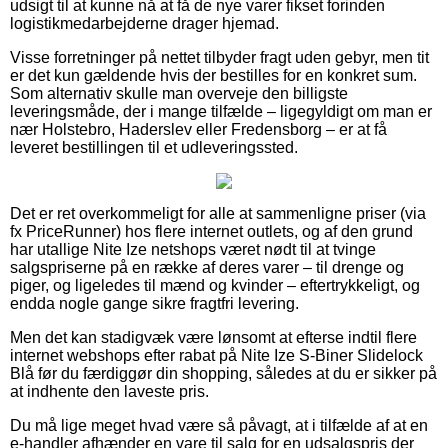
udsigt til at kunne nå at få de nye varer fikset forinden
logistikmedarbejderne drager hjemad.
Visse forretninger på nettet tilbyder fragt uden gebyr, men tit
er det kun gældende hvis der bestilles for en konkret sum.
Som alternativ skulle man overveje den billigste
leveringsmåde, der i mange tilfælde – ligegyldigt om man er
nær Holstebro, Haderslev eller Fredensborg – er at få
leveret bestillingen til et udleveringssted.
Det er ret overkommeligt for alle at sammenligne priser (via
fx PriceRunner) hos flere internet outlets, og af den grund
har utallige Nite Ize netshops været nødt til at tvinge
salgspriserne på en række af deres varer – til drenge og
piger, og ligeledes til mænd og kvinder – eftertrykkeligt, og
endda nogle gange sikre fragtfri levering.
Men det kan stadigvæk være lønsomt at efterse indtil flere
internet webshops efter rabat på Nite Ize S-Biner Slidelock
Blå før du færdiggør din shopping, således at du er sikker på
at indhente den laveste pris.
Du må lige meget hvad være så påvagt, at i tilfælde af at en
e-handler afhænder en vare til salg for en udsalgspris der