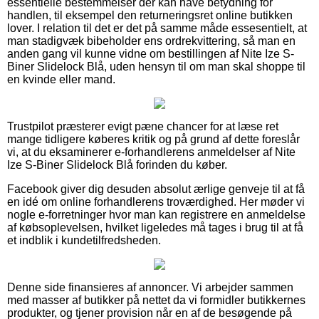
essentielle bestemmelser der kan have betydning for
handlen, til eksempel den returneringsret online butikken
lover. I relation til det er det på samme måde essesentielt, at
man stadigvæk bibeholder ens ordrekvittering, så man en
anden gang vil kunne vidne om bestillingen af Nite Ize S-
Biner Slidelock Blå, uden hensyn til om man skal shoppe til
en kvinde eller mand.
Trustpilot præsterer evigt pæne chancer for at læse ret
mange tidligere køberes kritik og på grund af dette foreslår
vi, at du eksaminerer e-forhandlerens anmeldelser af Nite
Ize S-Biner Slidelock Blå forinden du køber.
Facebook giver dig desuden absolut ærlige genveje til at få
en idé om online forhandlerens troværdighed. Her møder vi
nogle e-forretninger hvor man kan registrere en anmeldelse
af købsoplevelsen, hvilket ligeledes må tages i brug til at få
et indblik i kundetilfredsheden.
Denne side finansieres af annoncer. Vi arbejder sammen
med masser af butikker på nettet da vi formidler butikkernes
produkter, og tjener provision når en af de besøgende på