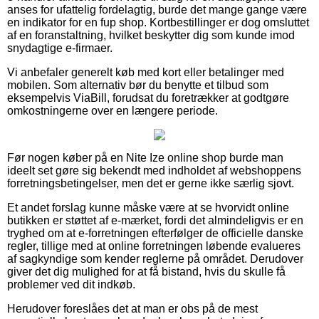
anses for ufattelig fordelagtig, burde det mange gange være
en indikator for en fup shop. Kortbestillinger er dog omsluttet
af en foranstaltning, hvilket beskytter dig som kunde imod
snydagtige e-firmaer.
Vi anbefaler generelt køb med kort eller betalinger med
mobilen. Som alternativ bør du benytte et tilbud som
eksempelvis ViaBill, forudsat du foretrækker at godtgøre
omkostningerne over en længere periode.
Før nogen køber på en Nite Ize online shop burde man
ideelt set gøre sig bekendt med indholdet af webshoppens
forretningsbetingelser, men det er gerne ikke særlig sjovt.
Et andet forslag kunne måske være at se hvorvidt online
butikken er støttet af e-mærket, fordi det almindeligvis er en
tryghed om at e-forretningen efterfølger de officielle danske
regler, tillige med at online forretningen løbende evalueres
af sagkyndige som kender reglerne på området. Derudover
giver det dig mulighed for at få bistand, hvis du skulle få
problemer ved dit indkøb.
Herudover foreslåes det at man er obs på de mest