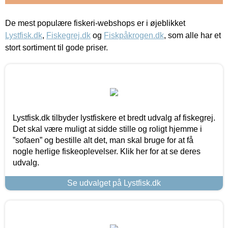
De mest populære fiskeri-webshops er i øjeblikket
Lystfisk.dk
,
Fiskegrej.dk
og
Fiskpåkrogen.dk
, som alle har et
stort sortiment til gode priser.
Lystfisk.dk tilbyder lystfiskere et bredt udvalg af fiskegrej.
Det skal være muligt at sidde stille og roligt hjemme i
”sofaen” og bestille alt det, man skal bruge for at få
nogle herlige fiskeoplevelser. Klik her for at se deres
udvalg.
Se udvalget på Lystfisk.dk