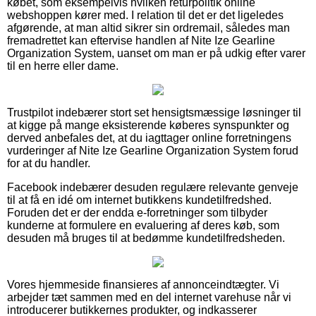
købet, som eksempelvis hvilken returpolitik online
webshoppen kører med. I relation til det er det ligeledes
afgørende, at man altid sikrer sin ordremail, således man
fremadrettet kan eftervise handlen af Nite Ize Gearline
Organization System, uanset om man er på udkig efter varer
til en herre eller dame.
Trustpilot indebærer stort set hensigtsmæssige løsninger til
at kigge på mange eksisterende køberes synspunkter og
derved anbefales det, at du iagttager online forretningens
vurderinger af Nite Ize Gearline Organization System forud
for at du handler.
Facebook indebærer desuden regulære relevante genveje
til at få en idé om internet butikkens kundetilfredshed.
Foruden det er der endda e-forretninger som tilbyder
kunderne at formulere en evaluering af deres køb, som
desuden må bruges til at bedømme kundetilfredsheden.
Vores hjemmeside finansieres af annonceindtægter. Vi
arbejder tæt sammen med en del internet varehuse når vi
introducerer butikkernes produkter, og indkasserer