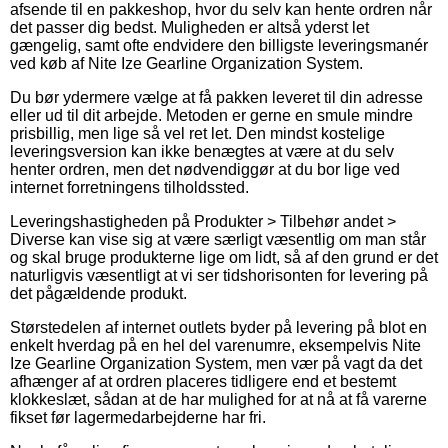
afsende til en pakkeshop, hvor du selv kan hente ordren når
det passer dig bedst. Muligheden er altså yderst let
gængelig, samt ofte endvidere den billigste leveringsmanér
ved køb af Nite Ize Gearline Organization System.
Du bør ydermere vælge at få pakken leveret til din adresse
eller ud til dit arbejde. Metoden er gerne en smule mindre
prisbillig, men lige så vel ret let. Den mindst kostelige
leveringsversion kan ikke benægtes at være at du selv
henter ordren, men det nødvendiggør at du bor lige ved
internet forretningens tilholdssted.
Leveringshastigheden på Produkter > Tilbehør andet >
Diverse kan vise sig at være særligt væsentlig om man står
og skal bruge produkterne lige om lidt, så af den grund er det
naturligvis væsentligt at vi ser tidshorisonten for levering på
det pågældende produkt.
Størstedelen af internet outlets byder på levering på blot en
enkelt hverdag på en hel del varenumre, eksempelvis Nite
Ize Gearline Organization System, men vær på vagt da det
afhænger af at ordren placeres tidligere end et bestemt
klokkeslæt, sådan at de har mulighed for at nå at få varerne
fikset før lagermedarbejderne har fri.