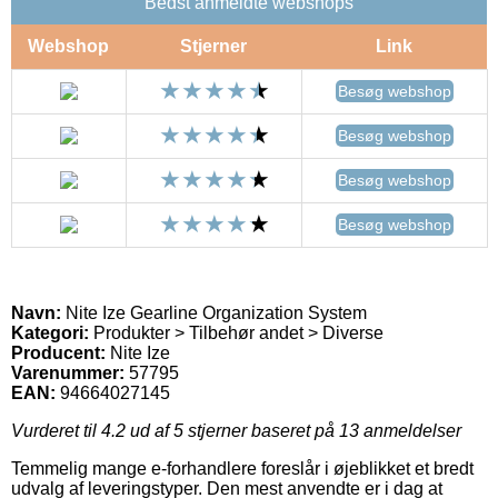
Bedst anmeldte webshops
Webshop
Stjerner
Link
Besøg webshop
Besøg webshop
Besøg webshop
Besøg webshop
Navn:
Nite Ize Gearline Organization System
Kategori:
Produkter > Tilbehør andet > Diverse
Producent:
Nite Ize
Varenummer:
57795
EAN:
94664027145
Vurderet til
4.2
ud af 5 stjerner baseret på
13
anmeldelser
Temmelig mange e-forhandlere foreslår i øjeblikket et bredt
udvalg af leveringstyper. Den mest anvendte er i dag at