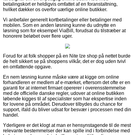
betalingskort er heldigvis omfattet af en foranstaltning,
hvilket dækker os overfor uærlige online butikker.
Vi anbefaler generelt kortbetalinger eller betalinger med
mobilen. Som en anden løsning kunne du udnytte en
løsning som for eksempel ViaBill, forudsat du tilstræber at
honorere beløbet over flere uger.
Forud for at folk shopper på en Nite Ize shop på nettet burde
de helt sikkert se på shoppens vilkår, det er dog uden tvivl
en omfattende opgave.
En nem løsning kunne måske være at kigge om online
forhandleren er medlem af e-mærket, eftersom det ofte er en
garanti for at internet firmaet opererer i overensstemmelse
med de officielle danske regler, udover at online butikken
løbende kigges til af specialister som har ekspertise inden
for lovene på området. Derudover tilbydes du chance for
support, ifald du bliver udsat for besvær i processen med din
handel.
Yderligere er det klogt at man er hensynstagende til de mest
relevante bestemmelser der kan spille ind i forbindelse med