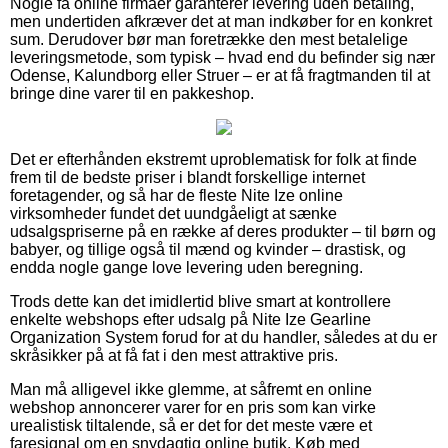
Nogle få online firmaer garanterer levering uden betaling,
men undertiden afkræver det at man indkøber for en konkret
sum. Derudover bør man foretrække den mest betalelige
leveringsmetode, som typisk – hvad end du befinder sig nær
Odense, Kalundborg eller Struer – er at få fragtmanden til at
bringe dine varer til en pakkeshop.
Det er efterhånden ekstremt uproblematisk for folk at finde
frem til de bedste priser i blandt forskellige internet
foretagender, og så har de fleste Nite Ize online
virksomheder fundet det uundgåeligt at sænke
udsalgspriserne på en række af deres produkter – til børn og
babyer, og tillige også til mænd og kvinder – drastisk, og
endda nogle gange love levering uden beregning.
Trods dette kan det imidlertid blive smart at kontrollere
enkelte webshops efter udsalg på Nite Ize Gearline
Organization System forud for at du handler, således at du er
skråsikker på at få fat i den mest attraktive pris.
Man må alligevel ikke glemme, at såfremt en online
webshop annoncerer varer for en pris som kan virke
urealistisk tiltalende, så er det for det meste være et
faresignal om en snydagtig online butik. Køb med