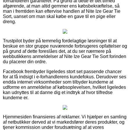
forhandleren garanterer. På grund af dette er det tilmed
afgørende, at man altid gemmer ens købsbekræftelse, så
man i fremtiden kan eftervise handlen af Nite Ize Gear Tie
Sort, uanset om man skal købe en gave til en pige eller
dreng.
Trustpilot byder på temmelig fordelagtige løsninger til at
beskue en stor gruppe nuværende forbrugeres opfattelser og
på grund af dette foreslåes det, at du ser nærmere på
webbutikkens anmeldelser af Nite Ize Gear Tie Sort forinden
du placerer din ordre.
Facebook frembyder ligeledes stort set passende chancer
for at få indsigt i e-forhandlerens kundefokus. Derudover ses
endda internet virksomheder som tilbyder kunderne at
udforme en anmeldelse af købsoplevelsen, hvilket ligeledes
kan udnyttes til at danne dig et indtryk af hvor tilfredse
kunderne er.
Hjemmesiden finansieres af reklamer. Vi hjælper en samling
af netbutikker derved at vi markedsfører deres produkter, og
tjener kommission under forudsætning af at vores