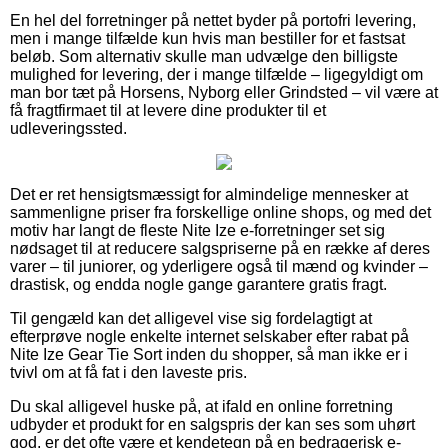
En hel del forretninger på nettet byder på portofri levering,
men i mange tilfælde kun hvis man bestiller for et fastsat
beløb. Som alternativ skulle man udvælge den billigste
mulighed for levering, der i mange tilfælde – ligegyldigt om
man bor tæt på Horsens, Nyborg eller Grindsted – vil være at
få fragtfirmaet til at levere dine produkter til et
udleveringssted.
Det er ret hensigtsmæssigt for almindelige mennesker at
sammenligne priser fra forskellige online shops, og med det
motiv har langt de fleste Nite Ize e-forretninger set sig
nødsaget til at reducere salgspriserne på en række af deres
varer – til juniorer, og yderligere også til mænd og kvinder –
drastisk, og endda nogle gange garantere gratis fragt.
Til gengæld kan det alligevel vise sig fordelagtigt at
efterprøve nogle enkelte internet selskaber efter rabat på
Nite Ize Gear Tie Sort inden du shopper, så man ikke er i
tvivl om at få fat i den laveste pris.
Du skal alligevel huske på, at ifald en online forretning
udbyder et produkt for en salgspris der kan ses som uhørt
god, er det ofte være et kendetegn på en bedragerisk e-