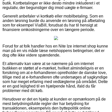
butik. Kortbetalinger er ikke desto mindre inkluderet i et
regulativ, der begunstiger dig imod uægte e-firmaer.
Generelt anbefaler vi kortkøb eller mobilbetaling. Som en
anden løsning burde du anvende en løsning på afbetaling
som for eksempel ViaBill, forudsat du har til hensigt at
finansiere omkostningerne over en længere periode.
Forud for at folk handler hos en Nite Ize internet shop kunne
man på en vis måde læse netshoppens betingelser, det er
dog ofte ikke videre spændende.
Et alternativ kan være at se nærmere på om internet
butikken er støttet af e-mærket, hvilket almindeligvis er en
forsikring om at e-forhandleren opretholder de danske love,
tillige med at e-forhandleren ofte undersøges af sagkyndige
som har meget erfaring med vedtægterne på området. Dette
er en god lejlighed til en hjælpende hånd, ifald du får
problemer med dit køb.
Herudover er det en hjælp at kunden er opmærksom på de
mest betydningsfulde regler der har betydning for
transaktionen, eksempelvis den byttepolitik online