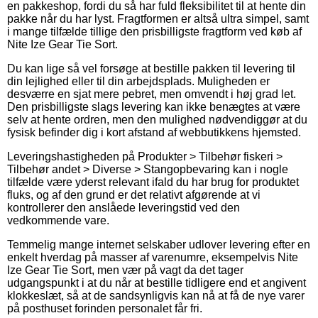
en pakkeshop, fordi du så har fuld fleksibilitet til at hente din
pakke når du har lyst. Fragtformen er altså ultra simpel, samt
i mange tilfælde tillige den prisbilligste fragtform ved køb af
Nite Ize Gear Tie Sort.
Du kan lige så vel forsøge at bestille pakken til levering til
din lejlighed eller til din arbejdsplads. Muligheden er
desværre en sjat mere pebret, men omvendt i høj grad let.
Den prisbilligste slags levering kan ikke benægtes at være
selv at hente ordren, men den mulighed nødvendiggør at du
fysisk befinder dig i kort afstand af webbutikkens hjemsted.
Leveringshastigheden på Produkter > Tilbehør fiskeri >
Tilbehør andet > Diverse > Stangopbevaring kan i nogle
tilfælde være yderst relevant ifald du har brug for produktet
fluks, og af den grund er det relativt afgørende at vi
kontrollerer den anslåede leveringstid ved den
vedkommende vare.
Temmelig mange internet selskaber udlover levering efter en
enkelt hverdag på masser af varenumre, eksempelvis Nite
Ize Gear Tie Sort, men vær på vagt da det tager
udgangspunkt i at du når at bestille tidligere end et angivent
klokkeslæt, så at de sandsynligvis kan nå at få de nye varer
på posthuset forinden personalet får fri.