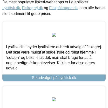
De mest populære fiskeri-webshops er i øjeblikket
Lystfisk.dk
,
Fiskegrej.dk
og
Fiskpåkrogen.dk
, som alle har et
stort sortiment til gode priser.
Lystfisk.dk tilbyder lystfiskere et bredt udvalg af fiskegrej.
Det skal være muligt at sidde stille og roligt hjemme i
”sofaen” og bestille alt det, man skal bruge for at få
nogle herlige fiskeoplevelser. Klik her for at se deres
udvalg.
Se udvalget på Lystfisk.dk