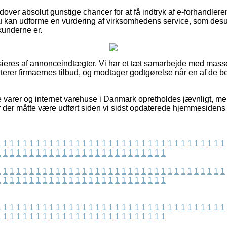
ver absolut gunstige chancer for at få indtryk af e-forhandleren
du kan udforme en vurdering af virksomhedens service, som desu
kunderne er.
eres af annonceindtægter. Vi har et tæt samarbejde med massev
erer firmaernes tilbud, og modtager godtgørelse når en af de 
 varer og internet varehuse i Danmark opretholdes jævnligt, men
er der måtte være udført siden vi sidst opdaterede hjemmesidens
1
1
1
1
1
1
1
1
1
1
1
1
1
1
1
1
1
1
1
1
1
1
1
1
1
1
1
1
1
1
1
1
1
1
1
1
1
1
1
1
1
1
1
1
1
1
1
1
1
1
1
1
1
1
1
1
1
1
1
1
1
1
1
1
1
1
1
1
1
1
1
1
1
1
1
1
1
1
1
1
1
1
1
1
1
1
1
1
1
1
1
1
1
1
1
1
1
1
1
1
1
1
1
1
1
1
1
1
1
1
1
1
1
1
1
1
1
1
1
1
1
1
1
1
1
1
1
1
1
1
1
1
1
1
1
1
1
1
1
1
1
1
1
1
1
1
1
1
1
1
1
1
1
1
1
1
1
1
1
1
1
1
1
1
1
1
1
1
1
1
1
1
1
1
1
1
1
1
1
1
1
1
1