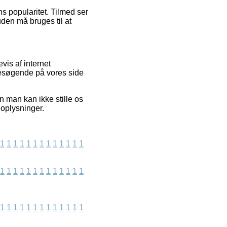
s popularitet. Tilmed ser
den må bruges til at
is af internet
besøgende på vores side
 man kan ikke stille os
 oplysninger.
1
1
1
1
1
1
1
1
1
1
1
1
1
1
1
1
1
1
1
1
1
1
1
1
1
1
1
1
1
1
1
1
1
1
1
1
1
1
1