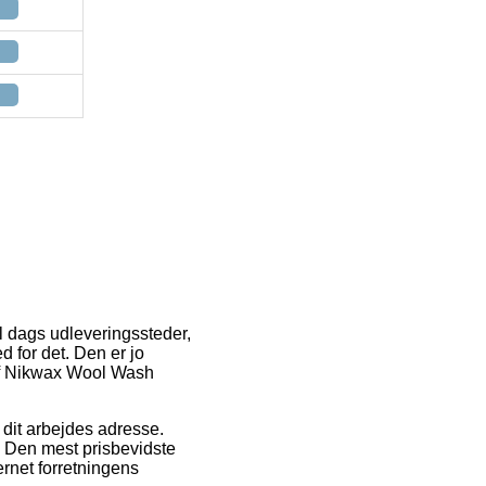
il dags udleveringssteder,
d for det. Den er jo
 af Nikwax Wool Wash
l dit arbejdes adresse.
s. Den mest prisbevidste
ternet forretningens