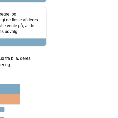
kegrej og
angt de fleste af deres
ulle vente på, at de
res udvalg.
 fra bl.a. deres
mer og