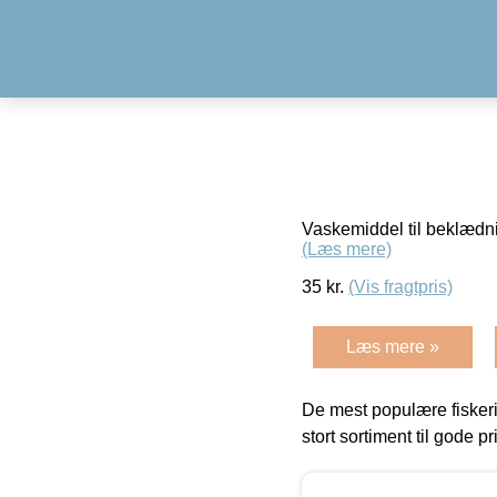
Vaskemiddel til beklædnin
(Læs mere)
35
kr.
(Vis fragtpris)
Læs mere »
De mest populære fiskeri
stort sortiment til gode pr