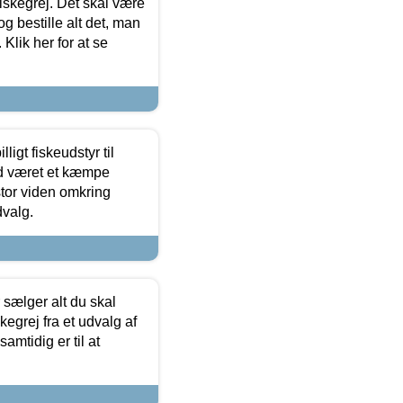
 fiskegrej. Det skal være
og bestille alt det, man
 Klik her for at se
ligt fiskeudstyr til
tid været et kæmpe
stor viden omkring
dvalg.
sælger alt du skal
skegrej fra et udvalg af
samtidig er til at