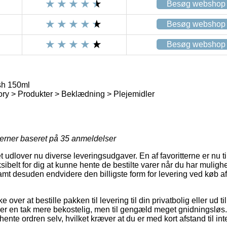
Besøg webshop
Besøg webshop
Besøg webshop
h 150ml
ry > Produkter > Beklædning > Plejemidler
jerner baseret på
35
anmeldelser
t udlover nu diverse leveringsudgaver. En af favoritterne er nu t
ksibelt for dig at kunne hente de bestilte varer når du har mulighe
amt desuden endvidere den billigste form for levering ved køb
 over at bestille pakken til levering til din privatbolig eller ud ti
tider en tak mere bekostelig, men til gengæld meget gnidningslø
hente ordren selv, hvilket kræver at du er med kort afstand til in