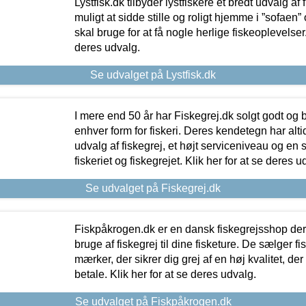
Lystfisk.dk tilbyder lystfiskere et bredt udvalg af
muligt at sidde stille og roligt hjemme i ”sofaen” 
skal bruge for at få nogle herlige fiskeoplevelser.
deres udvalg.
Se udvalget på Lystfisk.dk
I mere end 50 år har Fiskegrej.dk solgt godt og bil
enhver form for fiskeri. Deres kendetegn har al
udvalg af fiskegrej, et højt serviceniveau og en 
fiskeriet og fiskegrejet. Klik her for at se deres u
Se udvalget på Fiskegrej.dk
Fiskpåkrogen.dk er en dansk fiskegrejsshop der 
bruge af fiskegrej til dine fisketure. De sælger fi
mærker, der sikrer dig grej af en høj kvalitet, der 
betale. Klik her for at se deres udvalg.
Se udvalget på Fiskpåkrogen.dk