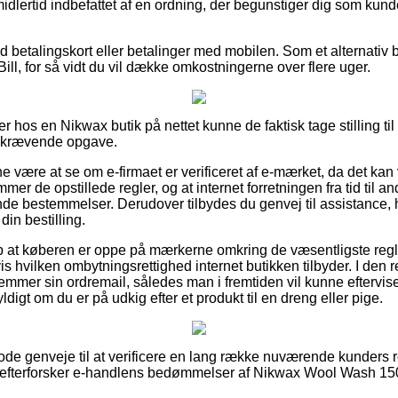
imidlertid indbefattet af en ordning, der begunstiger dig som ku
med betalingskort eller betalinger med mobilen. Som et alternativ 
Bill, for så vidt du vil dække omkostningerne over flere uger.
 hos en Nikwax butik på nettet kunne de faktisk tage stilling til 
dskrævende opgave.
nne være at se om e-firmaet er verificeret af e-mærket, da det kan
er de opstillede regler, og at internet forretningen fra tid til a
de bestemmelser. Derudover tilbydes du genvej til assistance, 
in bestilling.
 at køberen er oppe på mærkerne omkring de væsentligste regle
 hvilken ombytningsrettighed internet butikken tilbyder. I den r
emmer sin ordremail, således man i fremtiden vil kunne eftervise
igt om du er på udkig efter et produkt til en dreng eller pige.
 gode genveje til at verificere en lang række nuværende kunders r
u efterforsker e-handlens bedømmelser af Nikwax Wool Wash 150