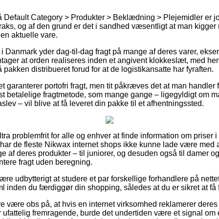
 Default Category > Produkter > Beklædning > Plejemidler er j
straks, og af den grund er det i sandhed væsentligt at man kigge
den aktuelle vare.
r i Danmark yder dag-til-dag fragt på mange af deres varer, ek
ger at orden realiseres inden et angivent klokkeslæt, med hens
få pakken distribueret forud for at de logistikansatte har fyraften.
t garanterer portofri fragt, men tit påkræves det at man handler f
t betalelige fragtmetode, som mange gange – ligegyldigt om ma
ev – vil blive at få leveret din pakke til et afhentningssted.
ltra problemfrit for alle og enhver at finde information om priser i
 har de fleste Nikwax internet shops ikke kunne lade være med 
 af deres produkter – til juniorer, og desuden også til damer og
tere fragt uden beregning.
e udbytterigt at studere et par forskellige forhandlere på nette
den du færdiggør din shopping, således at du er sikret at få fat 
 være obs på, at hvis en internet virksomhed reklamerer deres p
r ufattelig fremragende, burde det undertiden være et signal om 