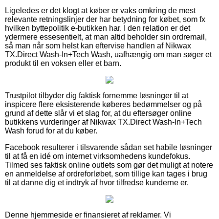
Ligeledes er det klogt at køber er vaks omkring de mest
relevante retningslinjer der har betydning for købet, som fx
hvilken byttepolitik e-butikken har. I den relation er det
ydermere essesentielt, at man altid beholder sin ordremail,
så man når som helst kan eftervise handlen af Nikwax
TX.Direct Wash-In+Tech Wash, uafhængig om man søger et
produkt til en voksen eller et barn.
Trustpilot tilbyder dig faktisk fornemme løsninger til at
inspicere flere eksisterende køberes bedømmelser og på
grund af dette slår vi et slag for, at du eftersøger online
butikkens vurderinger af Nikwax TX.Direct Wash-In+Tech
Wash forud for at du køber.
Facebook resulterer i tilsvarende sådan set habile løsninger
til at få en idé om internet virksomhedens kundefokus.
Tilmed ses faktisk online outlets som gør det muligt at notere
en anmeldelse af ordreforløbet, som tillige kan tages i brug
til at danne dig et indtryk af hvor tilfredse kunderne er.
Denne hjemmeside er finansieret af reklamer. Vi