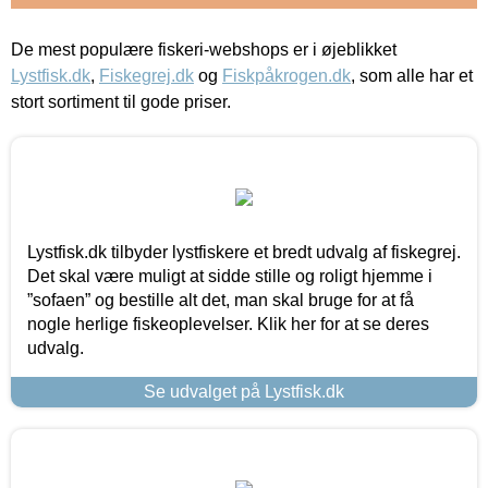
De mest populære fiskeri-webshops er i øjeblikket
Lystfisk.dk
,
Fiskegrej.dk
og
Fiskpåkrogen.dk
, som alle har et
stort sortiment til gode priser.
Lystfisk.dk tilbyder lystfiskere et bredt udvalg af fiskegrej.
Det skal være muligt at sidde stille og roligt hjemme i
”sofaen” og bestille alt det, man skal bruge for at få
nogle herlige fiskeoplevelser. Klik her for at se deres
udvalg.
Se udvalget på Lystfisk.dk