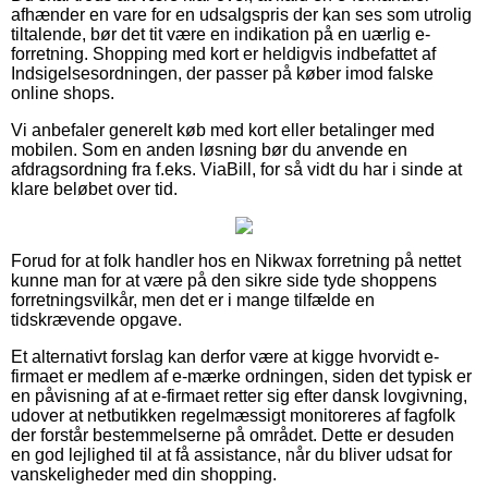
afhænder en vare for en udsalgspris der kan ses som utrolig
tiltalende, bør det tit være en indikation på en uærlig e-
forretning. Shopping med kort er heldigvis indbefattet af
Indsigelsesordningen, der passer på køber imod falske
online shops.
Vi anbefaler generelt køb med kort eller betalinger med
mobilen. Som en anden løsning bør du anvende en
afdragsordning fra f.eks. ViaBill, for så vidt du har i sinde at
klare beløbet over tid.
Forud for at folk handler hos en Nikwax forretning på nettet
kunne man for at være på den sikre side tyde shoppens
forretningsvilkår, men det er i mange tilfælde en
tidskrævende opgave.
Et alternativt forslag kan derfor være at kigge hvorvidt e-
firmaet er medlem af e-mærke ordningen, siden det typisk er
en påvisning af at e-firmaet retter sig efter dansk lovgivning,
udover at netbutikken regelmæssigt monitoreres af fagfolk
der forstår bestemmelserne på området. Dette er desuden
en god lejlighed til at få assistance, når du bliver udsat for
vanskeligheder med din shopping.