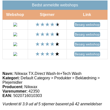
Bedst anmeldte webshops
Webshop
Stjerner
Link
Besøg webshop
Besøg webshop
Besøg webshop
Besøg webshop
Navn:
Nikwax TX.Direct Wash-In+Tech Wash
Kategori:
Default Category > Produkter > Beklædning >
Plejemidler
Producent:
Nikwax
Varenummer:
42350
EAN:
5020716010303
Vurderet til
3.9
ud af 5 stjerner baseret på
42
anmeldelser