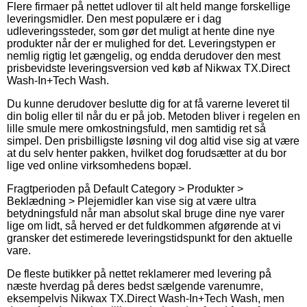
Flere firmaer på nettet udlover til alt held mange forskellige
leveringsmidler. Den mest populære er i dag
udleveringssteder, som gør det muligt at hente dine nye
produkter når der er mulighed for det. Leveringstypen er
nemlig rigtig let gængelig, og endda derudover den mest
prisbevidste leveringsversion ved køb af Nikwax TX.Direct
Wash-In+Tech Wash.
Du kunne derudover beslutte dig for at få varerne leveret til
din bolig eller til når du er på job. Metoden bliver i regelen en
lille smule mere omkostningsfuld, men samtidig ret så
simpel. Den prisbilligste løsning vil dog altid vise sig at være
at du selv henter pakken, hvilket dog forudsætter at du bor
lige ved online virksomhedens bopæl.
Fragtperioden på Default Category > Produkter >
Beklædning > Plejemidler kan vise sig at være ultra
betydningsfuld når man absolut skal bruge dine nye varer
lige om lidt, så herved er det fuldkommen afgørende at vi
gransker det estimerede leveringstidspunkt for den aktuelle
vare.
De fleste butikker på nettet reklamerer med levering på
næste hverdag på deres bedst sælgende varenumre,
eksempelvis Nikwax TX.Direct Wash-In+Tech Wash, men