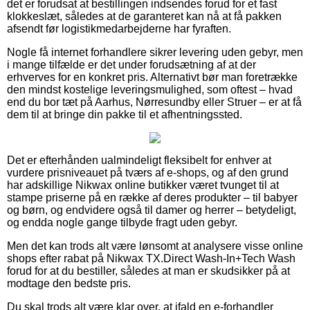
det er forudsat at bestillingen indsendes forud for et fast
klokkeslæt, således at de garanteret kan nå at få pakken
afsendt før logistikmedarbejderne har fyraften.
Nogle få internet forhandlere sikrer levering uden gebyr, men
i mange tilfælde er det under forudsætning af at der
erhverves for en konkret pris. Alternativt bør man foretrække
den mindst kostelige leveringsmulighed, som oftest – hvad
end du bor tæt på Aarhus, Nørresundby eller Struer – er at få
dem til at bringe din pakke til et afhentningssted.
Det er efterhånden ualmindeligt fleksibelt for enhver at
vurdere prisniveauet på tværs af e-shops, og af den grund
har adskillige Nikwax online butikker været tvunget til at
stampe priserne på en række af deres produkter – til babyer
og børn, og endvidere også til damer og herrer – betydeligt,
og endda nogle gange tilbyde fragt uden gebyr.
Men det kan trods alt være lønsomt at analysere visse online
shops efter rabat på Nikwax TX.Direct Wash-In+Tech Wash
forud for at du bestiller, således at man er skudsikker på at
modtage den bedste pris.
Du skal trods alt være klar over, at ifald en e-forhandler