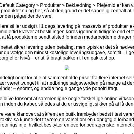
 Default Category > Produkter > Beklædning > Plejemidler kan
e produktet nu og her, så af den grund er det sandelig centralt 
for den pågældende vare.
ere stiller udsigt til 1 dags levering på massevis af produkter,
idlertid kræver at bestillingen køres igennem tidligere end et fa
 at få produkterne sendt afsted forinden medarbejderne drager
nettet sikrer levering uden betaling, men typisk er det så nødven
ør du vælge den mindst kostelige leveringsudgave, som tit – lig
borg eller Nivå – er at få bragt pakken til en pakkeshop.
deligt nemt for alle at sammenholde priser fra flere internet se
aer været tvunget til at nedbringe salgsværdien på mange af deres
inder – enormt, og endda nogle gange yde portofri fragt.
e blive lønsomt at sammenligne nogle forskellige online virksom
inden du køber, således at du er usvigeligt sikker på at få den p
 være klar over, at såfremt en butik frembyder bedst i test varer t
aktiv, så kunne det tit være en varsel om en uoprigtig e-forhandle
n retningslinje, hvilket beskytter en overfor bedrageriske internet 