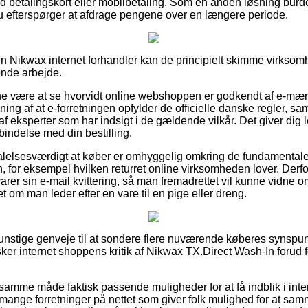
med betalingskort eller mobilbetaling. Som en anden løsning burde
 du efterspørger at afdrage pengene over en længere periode.
en Nikwax internet forhandler kan de principielt skimme virksom
ende arbejde.
 være at se hvorvidt online webshoppen er godkendt af e-mærk
ning af at e-forretningen opfylder de officielle danske regler, sa
 eksperter som har indsigt i de gældende vilkår. Det giver dig lej
bindelse med din bestilling.
alelsesværdigt at køber er omhyggelig omkring de fundamentale 
n, for eksempel hvilken returret online virksomheden lover. Der
varer sin e-mail kvittering, så man fremadrettet vil kunne vidne 
 om man leder efter en vare til en pige eller dreng.
gunstige genveje til at sondere flere nuværende køberes synspunkt
rsker internet shoppens kritik af Nikwax TX.Direct Wash-In forud 
amme måde faktisk passende muligheder for at få indblik i int
 mange forretninger på nettet som giver folk mulighed for at sa