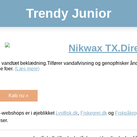
Trendy Junior
Nikwax TX.Dir
 vandtæt beklædning.Tilfører vandafvisning og genopfrisker ån
e foer.
(Læs mere)
Køb nu »
-webshops er i øjeblikket
Lystfisk.dk
,
Fiskegrej.dk
og
Fiskpåkro
iser.