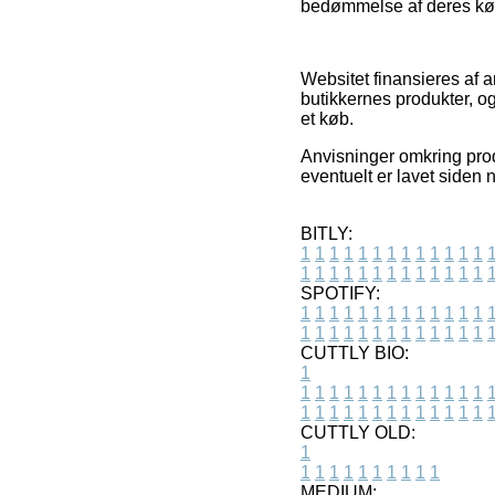
bedømmelse af deres køb
Websitet finansieres af 
butikkernes produkter, o
et køb.
Anvisninger omkring produ
eventuelt er lavet siden n
BITLY:
1
1
1
1
1
1
1
1
1
1
1
1
1
1
1
1
1
1
1
1
1
1
1
1
1
1
SPOTIFY:
1
1
1
1
1
1
1
1
1
1
1
1
1
1
1
1
1
1
1
1
1
1
1
1
1
1
CUTTLY BIO:
1
1
1
1
1
1
1
1
1
1
1
1
1
1
1
1
1
1
1
1
1
1
1
1
1
1
1
CUTTLY OLD:
1
1
1
1
1
1
1
1
1
1
1
MEDIUM: