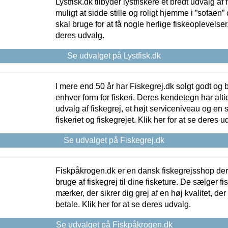
Lystfisk.dk tilbyder lystfiskere et bredt udvalg af
muligt at sidde stille og roligt hjemme i ”sofaen” 
skal bruge for at få nogle herlige fiskeoplevelser.
deres udvalg.
Se udvalget på Lystfisk.dk
I mere end 50 år har Fiskegrej.dk solgt godt og bil
enhver form for fiskeri. Deres kendetegn har al
udvalg af fiskegrej, et højt serviceniveau og en 
fiskeriet og fiskegrejet. Klik her for at se deres u
Se udvalget på Fiskegrej.dk
Fiskpåkrogen.dk er en dansk fiskegrejsshop der 
bruge af fiskegrej til dine fisketure. De sælger fi
mærker, der sikrer dig grej af en høj kvalitet, der 
betale. Klik her for at se deres udvalg.
Se udvalget på Fiskpåkrogen.dk