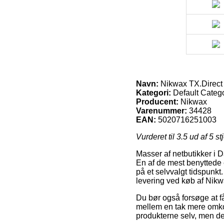
Navn:
Nikwax TX.Direct
Kategori:
Default Catego
Producent:
Nikwax
Varenummer:
34428
EAN:
5020716251003
Vurderet til
3.5
ud af 5 st
Masser af netbutikker i 
En af de mest benyttede e
på et selvvalgt tidspunk
levering ved køb af Nikw
Du bør også forsøge at få 
mellem en tak mere omkost
produkterne selv, men de