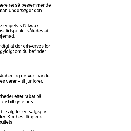
 være ret så bestemmende
at man undersøger den
 eksempelvis Nikwax
st tidspunkt, således at
 hjemad.
digt at der erhverves for
egyldigt om du befinder
lskaber, og derved har de
 varer – til juniorer,
heder efter rabat på
risbilligste pris.
il salg for en salgspris
r. Kortbestillinger er
outlets.