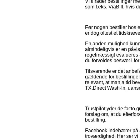
Vi tilråder bestillinger 
som f.eks. ViaBill, hvis
Før nogen bestiller hos 
er dog oftest et tidskræv
En anden mulighed kunne
almindeligvis er en påvis
regelmæssigt evalueres af
du forvoldes besvær i for
Tilsvarende er det anbef
gældende for bestillinge
relevant, at man altid be
TX.Direct Wash-In, uanset
Trustpilot yder de facto 
forslag om, at du efterfo
bestilling.
Facebook indebærer på s
troværdighed. Her ser vi