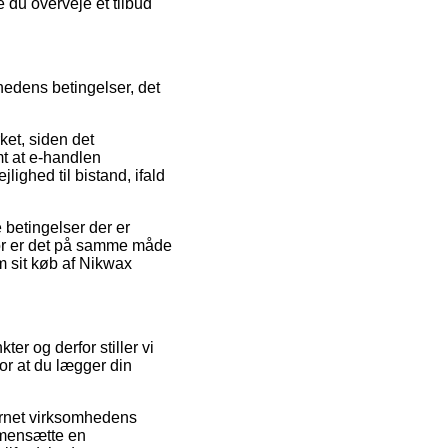
 du overveje et tilbud
hedens betingelser, det
et, siden det
mt at e-handlen
lighed til bistand, ifald
betingelser der er
for er det på samme måde
om sit køb af Nikwax
er og derfor stiller vi
for at du lægger din
ernet virksomhedens
mmensætte en