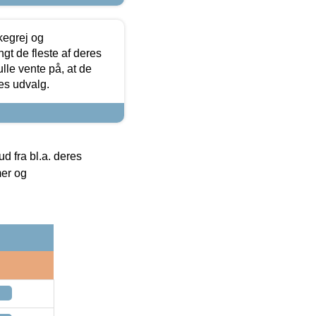
kegrej og
angt de fleste af deres
ulle vente på, at de
res udvalg.
 fra bl.a. deres
mer og