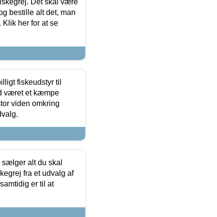
 fiskegrej. Det skal være
og bestille alt det, man
 Klik her for at se
ligt fiskeudstyr til
tid været et kæmpe
stor viden omkring
dvalg.
sælger alt du skal
skegrej fra et udvalg af
samtidig er til at