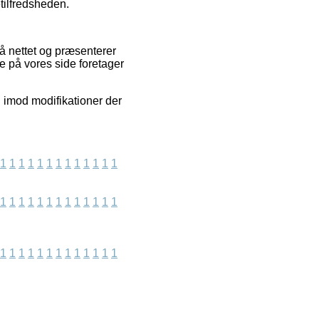
tilfredsheden.
å nettet og præsenterer
e på vores side foretager
i imod modifikationer der
1
1
1
1
1
1
1
1
1
1
1
1
1
1
1
1
1
1
1
1
1
1
1
1
1
1
1
1
1
1
1
1
1
1
1
1
1
1
1