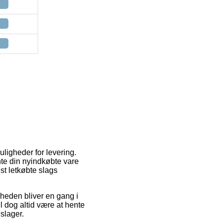
ligheder for levering.
nte din nyindkøbte vare
st letkøbte slags
igheden bliver en gang i
l dog altid være at hente
slager.