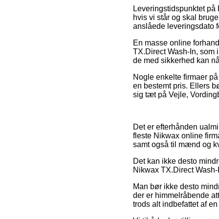
Leveringstidspunktet på
hvis vi står og skal brug
anslåede leveringsdato 
En masse online forhandl
TX.Direct Wash-In, som im
de med sikkerhed kan nå
Nogle enkelte firmaer på 
en bestemt pris. Ellers b
sig tæt på Vejle, Vording
Det er efterhånden ualmin
fleste Nikwax online firm
samt også til mænd og kv
Det kan ikke desto mindr
Nikwax TX.Direct Wash-In 
Man bør ikke desto mindre
der er himmelråbende attr
trods alt indbefattet af e