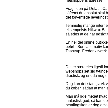
netshoppens adresse.
Fragttiden på Default Ca
såfremt du absolut skal b
det forventede leverings
Temmelig mange internet 
eksempelvis Nikwax Basew
således at de har udsigt 
En hel del online butikke
beløb. Som alternativ ka
Taastrup, Frederiksværk el
Det er særdeles ligetil f
webshops set sig tvunget 
drastisk, og endda nogle
Dog kan det stadigvæk v
du køber, sådan at man er
Man må lige meget hvad v
fantastisk god, så kan d
betalingskort er dog omsl