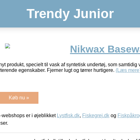
Trendy Junior
Nikwax Basew
 produkt, specielt til vask af syntetisk undertøj, som samtidig
terende egenskaber. Fjerner lugt og tørrer hurtigere.
(Læs mere
Køb nu »
-webshops er i øjeblikket
Lystfisk.dk
,
Fiskegrej.dk
og
Fiskpåkro
iser.