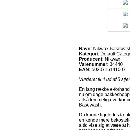
Navn:
Nikwax Basewas
Kategori:
Default Catego
Producent:
Nikwax
Varenummer:
34440
EAN:
5020716141007
Vurderet til
4
ud af 5 stje
En lang række e-forhandle
nu om dage pakkeshoppen
altså temmelig overkomme
Basewash.
Du kunne ligeledes tænke 
en kende mere bekostelig
altid vise sig at være at