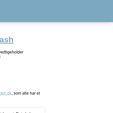
ash
 vedligeholder
)
gen.dk
, som alle har et