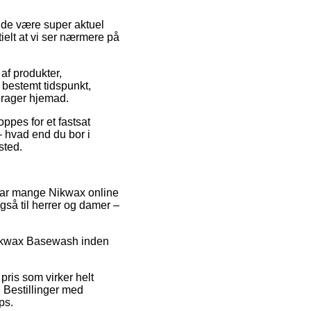
lde være super aktuel
ielt at vi ser nærmere på
af produkter,
 bestemt tidspunkt,
 drager hjemad.
ppes for et fastsat
– hvad end du bor i
sted.
d har mange Nikwax online
gså til herrer og damer –
 Nikwax Basewash inden
ris som virker helt
 Bestillinger med
ps.