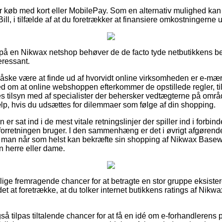
 for køb med kort eller MobilePay. Som en alternativ mulighed k
ill, i tilfælde af at du foretrækker at finansiere omkostningerne 
er på en Nikwax netshop behøver de de facto tyde netbutikkens be
eressant.
ske være at finde ud af hvorvidt online virksomheden er e-mærke
ed om at online webshoppen efterkommer de opstillede regler, til
es tilsyn med af specialister der behersker vedtægterne på områ
jælp, hvis du udsættes for dilemmaer som følge af din shopping.
n er sat ind i de mest vitale retningslinjer der spiller ind i forb
forretningen bruger. I den sammenhæng er det i øvrigt afgørend
så man når som helst kan bekræfte sin shopping af Nikwax Base
 en herre eller dame.
killige fremragende chancer for at betragte en stor gruppe eksis
det at foretrække, at du tolker internet butikkens ratings af Nikw
 tilpas tiltalende chancer for at få en idé om e-forhandlerens 