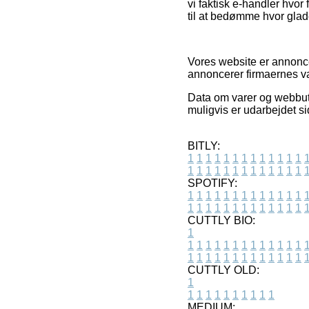
vi faktisk e-handler hv
til at bedømme hvor glad
Vores website er annonce
annoncerer firmaernes va
Data om varer og webbuti
muligvis er udarbejdet si
BITLY:
1
1
1
1
1
1
1
1
1
1
1
1
1
1
1
1
1
1
1
1
1
1
1
1
1
1
SPOTIFY:
1
1
1
1
1
1
1
1
1
1
1
1
1
1
1
1
1
1
1
1
1
1
1
1
1
1
CUTTLY BIO:
1
1
1
1
1
1
1
1
1
1
1
1
1
1
1
1
1
1
1
1
1
1
1
1
1
1
1
CUTTLY OLD:
1
1
1
1
1
1
1
1
1
1
1
MEDIUM: