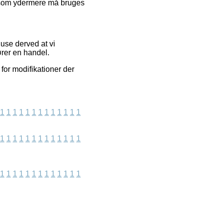
, som ydermere må bruges
use derved at vi
ører en handel.
for modifikationer der
1
1
1
1
1
1
1
1
1
1
1
1
1
1
1
1
1
1
1
1
1
1
1
1
1
1
1
1
1
1
1
1
1
1
1
1
1
1
1