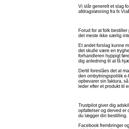
Vi slår generelt et slag
afdragsløsning fra fx ViaB
Forud for at folk bestill
det meste ikke særlig int
Et andet forslag kunne må
det skulle være en trygh
forhandleren hyppigt før
dig anledning til at få h
Dertil foreslåes det at ma
den ombytningspolitik e-
opbevarer sin faktura, 
leder efter et produkt til
Trustpilot giver dig ads
opfattelser og derved er 
du lægger din bestilling.
Facebook frembringer også