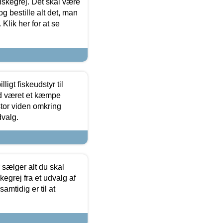
 fiskegrej. Det skal være
og bestille alt det, man
 Klik her for at se
ligt fiskeudstyr til
tid været et kæmpe
stor viden omkring
dvalg.
sælger alt du skal
skegrej fra et udvalg af
samtidig er til at