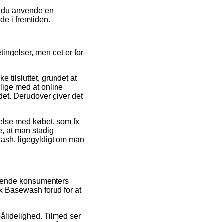
an du anvende en
ude i fremtiden.
tingelser, men det er for
 tilsluttet, grundet at
lige med at online
det. Derudover giver det
indelse med købet, som fx
e, at man stadig
wash, ligegyldigt om man
terende konsumenters
ax Basewash forud for at
pålidelighed. Tilmed ser