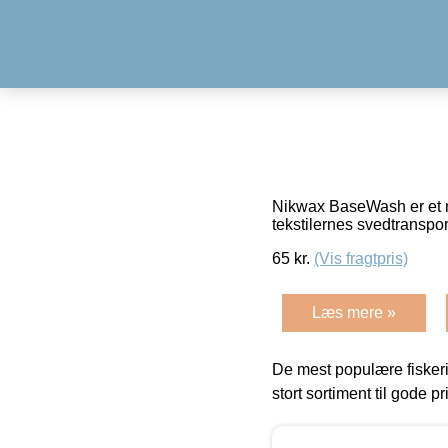
Nikwax BaseWash er et nyt
tekstilernes svedtranspor
65
kr.
(Vis fragtpris)
Læs mere »
De mest populære fiskeri
stort sortiment til gode pr