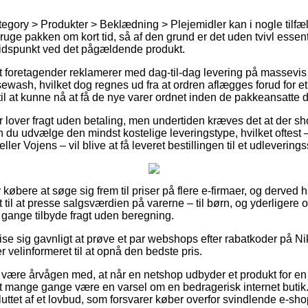
tegory > Produkter > Beklædning > Plejemidler kan i nogle tilfæ
ruge pakken om kort tid, så af den grund er det uden tvivl essent
tidspunkt ved det pågældende produkt.
foretagender reklamerer med dag-til-dag levering på massevis 
ash, hvilket dog regnes ud fra at ordren aflægges forud for et
til at kunne nå at få de nye varer ordnet inden de pakkeansatte
r lover fragt uden betaling, men undertiden kræves det at der sho
n du udvælge den mindst kostelige leveringstype, hvilket oftest 
ler Vojens – vil blive at få leveret bestillingen til et udleverings
or købere at søge sig frem til priser på flere e-firmaer, og derve
til at presse salgsværdien på varerne – til børn, og yderligere o
 gange tilbyde fragt uden beregning.
ise sig gavnligt at prøve et par webshops efter rabatkoder på
 velinformeret til at opnå den bedste pris.
ære årvågen med, at når en netshop udbyder et produkt for en p
et mange gange være en varsel om en bedragerisk internet butik.
uttet af et lovbud, som forsvarer køber overfor svindlende e-sho