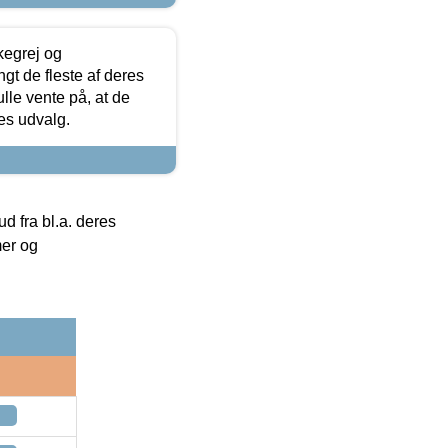
kegrej og
angt de fleste af deres
ulle vente på, at de
res udvalg.
 fra bl.a. deres
mer og