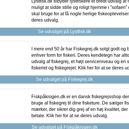
Lystfisk.dk tilbyder lystfiskere et bredt udvalg af
muligt at sidde stille og roligt hjemme i ”sofaen” 
skal bruge for at få nogle herlige fiskeoplevelser.
deres udvalg.
Se udvalget på Lystfisk.dk
I mere end 50 år har Fiskegrej.dk solgt godt og bil
enhver form for fiskeri. Deres kendetegn har al
udvalg af fiskegrej, et højt serviceniveau og en 
fiskeriet og fiskegrejet. Klik her for at se deres u
Se udvalget på Fiskegrej.dk
Fiskpåkrogen.dk er en dansk fiskegrejsshop der 
bruge af fiskegrej til dine fisketure. De sælger fi
mærker, der sikrer dig grej af en høj kvalitet, der 
betale. Klik her for at se deres udvalg.
Se udvalget på Fiskpåkrogen.dk