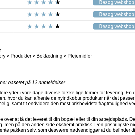
Besøg webshop
Besøg webshop
Besøg webshop
h
ry > Produkter > Beklædning > Plejemidler
rner baseret på
12
anmeldelser
re yder i vore dage diverse forskellige former for levering. En
, hvor du kan afhente de nyindkøbte produkter når det passer i
lig, samt tit endvidere den mest prisbevidste fragtmulighed v
over at få det leveret til din bopæl eller til din arbejdsplads. D
, men på den anden side ekstremt praktisk. Den prisbilligste met
 hente pakken selv, som desværre nødvendiggør at du befinder dig