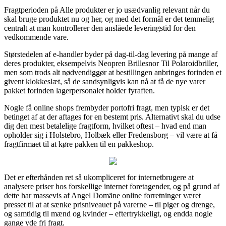
Fragtperioden på Alle produkter er jo usædvanlig relevant når du
skal bruge produktet nu og her, og med det formål er det temmelig
centralt at man kontrollerer den anslåede leveringstid for den
vedkommende vare.
Størstedelen af e-handler byder på dag-til-dag levering på mange af
deres produkter, eksempelvis Neopren Brillesnor Til Polaroidbriller,
men som trods alt nødvendiggør at bestillingen anbringes forinden et
givent klokkeslæt, så de sandsynligvis kan nå at få de nye varer
pakket forinden lagerpersonalet holder fyraften.
Nogle få online shops frembyder portofri fragt, men typisk er det
betinget af at der aftages for en bestemt pris. Alternativt skal du udse
dig den mest betalelige fragtform, hvilket oftest – hvad end man
opholder sig i Holstebro, Holbæk eller Fredensborg – vil være at få
fragtfirmaet til at køre pakken til en pakkeshop.
Det er efterhånden ret så ukompliceret for internetbrugere at
analysere priser hos forskellige internet foretagender, og på grund af
dette har massevis af Angel Domäne online forretninger været
presset til at at sænke prisniveauet på varerne – til piger og drenge,
og samtidig til mænd og kvinder – eftertrykkeligt, og endda nogle
gange yde fri fragt.