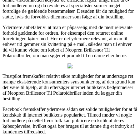
forhandleren nu og da revideres af specialister som er meget
fortrolige de gældende bestemmelser. Desuden får du mulighed for
støtte, hvis du forvoldes dilemmaer som følge af din bestilling.
Ydermere anbefaler vi at man er påpasselig med de mest relevante
forhold gældende for ordren, for eksempel den returret online
forretningen kører med. Her er det ydermere relevant, at man til
enhver tid gemmer sin kvittering på e-mail, således man til enhver
tid vil kunne vidne om købet af Neopren Brillesnor Til
Polaroidbriller, om man søger et produkt til en dame eller herre.
Trustpilot fremskaffer relativt sikre muligheder for at undersøge ret
mange eksisterende konsumenters synspunkter og af den grund kan
det være til hjælp, at du eftersøger internet butikkens bedømmelser
af Neopren Brillesnor Til Polaroidbriller inden du lægger din
bestilling.
Facebook fremskaffer ydermere sådan set solide muligheder for at få
kendskab til internet butikkens popularitet. Tilmed møder vi nogle
forhandlere på nettet hvor folk kan publicere en kritik af deres
købsoplevelse, hvilket også bør bruges til at danne dig et indtryk af
kundernes tilfredshed.