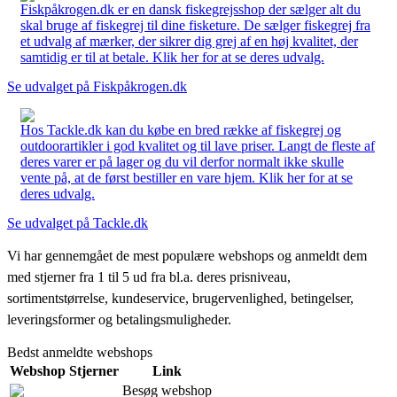
Fiskpåkrogen.dk er en dansk fiskegrejsshop der sælger alt du
skal bruge af fiskegrej til dine fisketure. De sælger fiskegrej fra
et udvalg af mærker, der sikrer dig grej af en høj kvalitet, der
samtidig er til at betale. Klik her for at se deres udvalg.
Se udvalget på Fiskpåkrogen.dk
Hos Tackle.dk kan du købe en bred række af fiskegrej og
outdoorartikler i god kvalitet og til lave priser. Langt de fleste af
deres varer er på lager og du vil derfor normalt ikke skulle
vente på, at de først bestiller en vare hjem. Klik her for at se
deres udvalg.
Se udvalget på Tackle.dk
Vi har gennemgået de mest populære webshops og anmeldt dem
med stjerner fra 1 til 5 ud fra bl.a. deres prisniveau,
sortimentstørrelse, kundeservice, brugervenlighed, betingelser,
leveringsformer og betalingsmuligheder.
Bedst anmeldte webshops
Webshop
Stjerner
Link
Besøg webshop