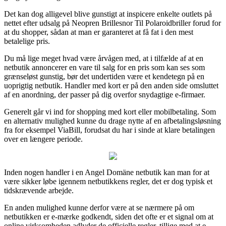
Det kan dog alligevel blive gunstigt at inspicere enkelte outlets på
nettet efter udsalg på Neopren Brillesnor Til Polaroidbriller forud for
at du shopper, sådan at man er garanteret at få fat i den mest
betalelige pris.
Du må lige meget hvad være årvågen med, at i tilfælde af at en
netbutik annoncerer en vare til salg for en pris som kan ses som
grænseløst gunstig, bør det undertiden være et kendetegn på en
uoprigtig netbutik. Handler med kort er på den anden side omsluttet
af en anordning, der passer på dig overfor snydagtige e-firmaer.
Generelt går vi ind for shopping med kort eller mobilbetaling. Som
en alternativ mulighed kunne du drage nytte af en afbetalingsløsning
fra for eksempel ViaBill, forudsat du har i sinde at klare betalingen
over en længere periode.
Inden nogen handler i en Angel Domäne netbutik kan man for at
være sikker løbe igennem netbutikkens regler, det er dog typisk et
tidskrævende arbejde.
En anden mulighed kunne derfor være at se nærmere på om
netbutikken er e-mærke godkendt, siden det ofte er et signal om at
online virksomheden adlyder de officielle regler, tillige med at e-