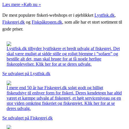
Læs mere »
Køb nu »
De mest populære fiskeri-webshops er i øjeblikket
Lystfisk.dk
,
Fiskegrej.dk
og
Fiskpåkrogen.dk
, som alle har et stort sortiment til
gode priser.
Lystfisk.dk tilbyder lystfiskere et bredt udvalg af fiskegrej. Det
skal være muligt at sidde stille og roligt hjemme i ”sofaen” og
bestille alt det, man skal bruge for at få nogle herlige
fiskeoplevelser. Klik her for at se deres udvalg.
Se udvalget på Lystfisk.dk
I mere end 50 år har Fiskegrej.dk solgt godt og billigt
fiskeudstyr til enhver form for fiskeri. Deres kendetegn har altid
været et kæmpe udvalg af fiskegrej, et højt serviceniveau og en
stor viden omkring fiskeriet og fiskegrejet. Klik her for at se
deres udvalg.
Se udvalget på Fiskegrej.dk