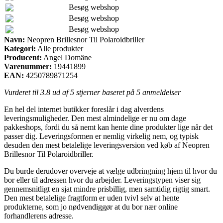
Besøg webshop
Besøg webshop
Besøg webshop
Navn:
Neopren Brillesnor Til Polaroidbriller
Kategori:
Alle produkter
Producent:
Angel Domäne
Varenummer:
19441899
EAN:
4250789871254
Vurderet til
3.8
ud af 5 stjerner baseret på
5
anmeldelser
En hel del internet butikker foreslår i dag alverdens
leveringsmuligheder. Den mest almindelige er nu om dage
pakkeshops, fordi du så nemt kan hente dine produkter lige når det
passer dig. Leveringsformen er nemlig virkelig nem, og typisk
desuden den mest betalelige leveringsversion ved køb af Neopren
Brillesnor Til Polaroidbriller.
Du burde derudover overveje at vælge udbringning hjem til hvor du
bor eller til adressen hvor du arbejder. Leveringstypen viser sig
gennemsnitligt en sjat mindre prisbillig, men samtidig rigtig smart.
Den mest betalelige fragtform er uden tvivl selv at hente
produkterne, som jo nødvendiggør at du bor nær online
forhandlerens adresse.