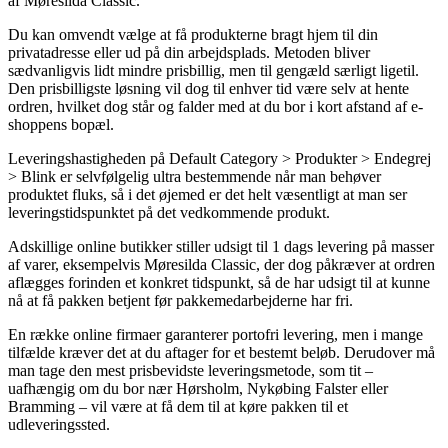
af Møresilda Classic.
Du kan omvendt vælge at få produkterne bragt hjem til din
privatadresse eller ud på din arbejdsplads. Metoden bliver
sædvanligvis lidt mindre prisbillig, men til gengæld særligt ligetil.
Den prisbilligste løsning vil dog til enhver tid være selv at hente
ordren, hvilket dog står og falder med at du bor i kort afstand af e-
shoppens bopæl.
Leveringshastigheden på Default Category > Produkter > Endegrej
> Blink er selvfølgelig ultra bestemmende når man behøver
produktet fluks, så i det øjemed er det helt væsentligt at man ser
leveringstidspunktet på det vedkommende produkt.
Adskillige online butikker stiller udsigt til 1 dags levering på masser
af varer, eksempelvis Møresilda Classic, der dog påkræver at ordren
aflægges forinden et konkret tidspunkt, så de har udsigt til at kunne
nå at få pakken betjent før pakkemedarbejderne har fri.
En række online firmaer garanterer portofri levering, men i mange
tilfælde kræver det at du aftager for et bestemt beløb. Derudover må
man tage den mest prisbevidste leveringsmetode, som tit –
uafhængig om du bor nær Hørsholm, Nykøbing Falster eller
Bramming – vil være at få dem til at køre pakken til et
udleveringssted.