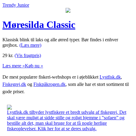
Trendy Junior
Møresilda Classic
Klassisk blink til laks og alle ørred typer. Bør findes i enhver
grejbox.
(Læs mere)
29
kr.
(Vis fragtpris)
Læs mere »
Køb nu »
De mest populære fiskeri-webshops er i øjeblikket
Lystfisk.dk
,
Fiskegrej.dk
og
Fiskpåkrogen.dk
, som alle har et stort sortiment til
gode priser.
Lystfisk.dk tilbyder lystfiskere et bredt udvalg af fiskegrej. Det
skal være muligt at sidde stille og roligt hjemme i ”sofaen” og
bestille alt det, man skal bruge for at få nogle herlige
fiskeoplevelser. Klik her for at se deres udvalg.