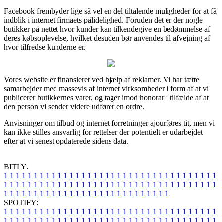
Facebook frembyder lige så vel en del tiltalende muligheder for at få
indblik i internet firmaets pålidelighed. Foruden det er der nogle
butikker på nettet hvor kunder kan tilkendegive en bedømmelse af
deres købsoplevelse, hvilket desuden bør anvendes til afvejning af
hvor tilfredse kunderne er.
Vores website er finansieret ved hjælp af reklamer. Vi har tætte
samarbejder med massevis af internet virksomheder i form af at vi
publicerer butikkernes varer, og tager imod honorar i tilfælde af at
den person vi sender videre udfører en ordre.
Anvisninger om tilbud og internet forretninger ajourføres tit, men vi
kan ikke stilles ansvarlig for rettelser der potentielt er udarbejdet
efter at vi senest opdaterede sidens data.
BITLY:
1
1
1
1
1
1
1
1
1
1
1
1
1
1
1
1
1
1
1
1
1
1
1
1
1
1
1
1
1
1
1
1
1
1
1
1
1
1
1
1
1
1
1
1
1
1
1
1
1
1
1
1
1
1
1
1
1
1
1
1
1
1
1
1
1
1
1
1
1
1
1
1
1
1
1
1
1
1
1
1
1
1
1
1
1
1
1
1
1
1
1
1
1
1
1
1
1
1
1
1
SPOTIFY:
1
1
1
1
1
1
1
1
1
1
1
1
1
1
1
1
1
1
1
1
1
1
1
1
1
1
1
1
1
1
1
1
1
1
1
1
1
1
1
1
1
1
1
1
1
1
1
1
1
1
1
1
1
1
1
1
1
1
1
1
1
1
1
1
1
1
1
1
1
1
1
1