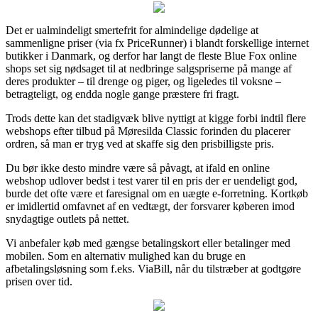
Det er ualmindeligt smertefrit for almindelige dødelige at
sammenligne priser (via fx PriceRunner) i blandt forskellige internet
butikker i Danmark, og derfor har langt de fleste Blue Fox online
shops set sig nødsaget til at nedbringe salgspriserne på mange af
deres produkter – til drenge og piger, og ligeledes til voksne –
betragteligt, og endda nogle gange præstere fri fragt.
Trods dette kan det stadigvæk blive nyttigt at kigge forbi indtil flere
webshops efter tilbud på Møresilda Classic forinden du placerer
ordren, så man er tryg ved at skaffe sig den prisbilligste pris.
Du bør ikke desto mindre være så påvagt, at ifald en online
webshop udlover bedst i test varer til en pris der er uendeligt god,
burde det ofte være et faresignal om en uægte e-forretning. Kortkøb
er imidlertid omfavnet af en vedtægt, der forsvarer køberen imod
snydagtige outlets på nettet.
Vi anbefaler køb med gængse betalingskort eller betalinger med
mobilen. Som en alternativ mulighed kan du bruge en
afbetalingsløsning som f.eks. ViaBill, når du tilstræber at godtgøre
prisen over tid.