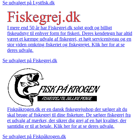
Se udvalget på Lystfisk.dk
I mere end 50 år har Fiskegrej.dk solgt godt og billigt
fiskeudstyr til enhver form for fiskeri. Deres kendetegn har altid
været et kæmpe udvalg af fiskegrej, et højt serviceniveau og en
stor viden omkring fiskeriet og fiskegrejet. Klik her for at se
deres udvalg.
Se udvalget på Fiskegrej.dk
Fiskpåkrogen.dk er en dansk fiskegrejsshop der sælger alt du
skal bruge af fiskegrej til dine fisketure. De sælger fiskegrej fra
et udvalg af mærker, der sikrer dig grej af en høj kvalitet, der
samtidig er til at betale. Klik her for at se deres udvalg.
Se udvalget på Fiskpåkrogen.dk