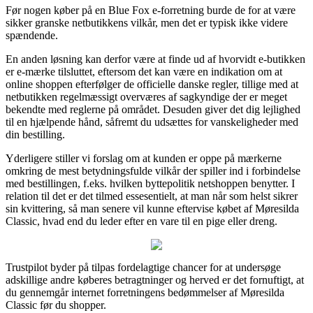
Før nogen køber på en Blue Fox e-forretning burde de for at være
sikker granske netbutikkens vilkår, men det er typisk ikke videre
spændende.
En anden løsning kan derfor være at finde ud af hvorvidt e-butikken
er e-mærke tilsluttet, eftersom det kan være en indikation om at
online shoppen efterfølger de officielle danske regler, tillige med at
netbutikken regelmæssigt overværes af sagkyndige der er meget
bekendte med reglerne på området. Desuden giver det dig lejlighed
til en hjælpende hånd, såfremt du udsættes for vanskeligheder med
din bestilling.
Yderligere stiller vi forslag om at kunden er oppe på mærkerne
omkring de mest betydningsfulde vilkår der spiller ind i forbindelse
med bestillingen, f.eks. hvilken byttepolitik netshoppen benytter. I
relation til det er det tilmed essesentielt, at man når som helst sikrer
sin kvittering, så man senere vil kunne eftervise købet af Møresilda
Classic, hvad end du leder efter en vare til en pige eller dreng.
Trustpilot byder på tilpas fordelagtige chancer for at undersøge
adskillige andre køberes betragtninger og herved er det fornuftigt, at
du gennemgår internet forretningens bedømmelser af Møresilda
Classic før du shopper.