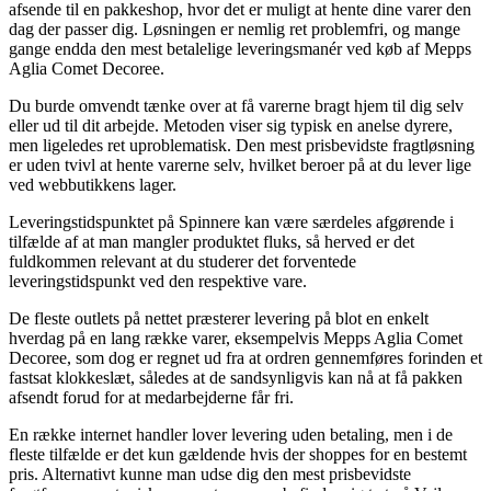
afsende til en pakkeshop, hvor det er muligt at hente dine varer den
dag der passer dig. Løsningen er nemlig ret problemfri, og mange
gange endda den mest betalelige leveringsmanér ved køb af Mepps
Aglia Comet Decoree.
Du burde omvendt tænke over at få varerne bragt hjem til dig selv
eller ud til dit arbejde. Metoden viser sig typisk en anelse dyrere,
men ligeledes ret uproblematisk. Den mest prisbevidste fragtløsning
er uden tvivl at hente varerne selv, hvilket beroer på at du lever lige
ved webbutikkens lager.
Leveringstidspunktet på Spinnere kan være særdeles afgørende i
tilfælde af at man mangler produktet fluks, så herved er det
fuldkommen relevant at du studerer det forventede
leveringstidspunkt ved den respektive vare.
De fleste outlets på nettet præsterer levering på blot en enkelt
hverdag på en lang række varer, eksempelvis Mepps Aglia Comet
Decoree, som dog er regnet ud fra at ordren gennemføres forinden et
fastsat klokkeslæt, således at de sandsynligvis kan nå at få pakken
afsendt forud for at medarbejderne får fri.
En række internet handler lover levering uden betaling, men i de
fleste tilfælde er det kun gældende hvis der shoppes for en bestemt
pris. Alternativt kunne man udse dig den mest prisbevidste