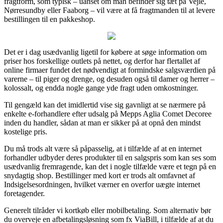
fragtform, som typisk – uanset om man befinder sig tæt på Vejle,
Nørresundby eller Faaborg – vil være at få fragtmanden til at levere
bestillingen til en pakkeshop.
Det er i dag usædvanlig ligetil for købere at søge information om
priser hos forskellige outlets på nettet, og derfor har flertallet af
online firmaer fundet det nødvendigt at formindske salgsværdien på
varerne – til piger og drenge, og desuden også til damer og herrer –
kolossalt, og endda nogle gange yde fragt uden omkostninger.
Til gengæld kan det imidlertid vise sig gavnligt at se nærmere på
enkelte e-forhandlere efter udsalg på Mepps Aglia Comet Decoree
inden du handler, sådan at man er sikker på at opnå den mindst
kostelige pris.
Du må trods alt være så påpasselig, at i tilfælde af at en internet
forhandler udbyder deres produkter til en salgspris som kan ses som
usædvanlig fremragende, kan det i nogle tilfælde være et tegn på en
snydagtig shop. Bestillinger med kort er trods alt omfavnet af
Indsigelsesordningen, hvilket værner en overfor uægte internet
foretagender.
Generelt tilråder vi kortkøb eller mobilbetaling. Som alternativ bør
du overveje en afbetalingsløsning som fx ViaBill, i tilfælde af at du