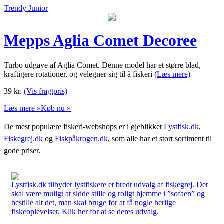
Trendy Junior
Mepps Aglia Comet Decoree
Turbo udgave af Aglia Comet. Denne model har et større blad,
kraftigere rotationer, og velegner sig til å fiskeri
(Læs mere)
39
kr.
(Vis fragtpris)
Læs mere »
Køb nu »
De mest populære fiskeri-webshops er i øjeblikket
Lystfisk.dk
,
Fiskegrej.dk
og
Fiskpåkrogen.dk
, som alle har et stort sortiment til
gode priser.
Lystfisk.dk tilbyder lystfiskere et bredt udvalg af fiskegrej. Det
skal være muligt at sidde stille og roligt hjemme i ”sofaen” og
bestille alt det, man skal bruge for at få nogle herlige
fiskeoplevelser. Klik her for at se deres udvalg.