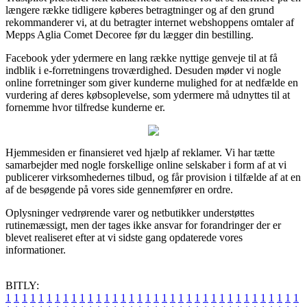
længere række tidligere køberes betragtninger og af den grund
rekommanderer vi, at du betragter internet webshoppens omtaler af
Mepps Aglia Comet Decoree før du lægger din bestilling.
Facebook yder ydermere en lang række nyttige genveje til at få
indblik i e-forretningens troværdighed. Desuden møder vi nogle
online forretninger som giver kunderne mulighed for at nedfælde en
vurdering af deres købsoplevelse, som ydermere må udnyttes til at
fornemme hvor tilfredse kunderne er.
Hjemmesiden er finansieret ved hjælp af reklamer. Vi har tætte
samarbejder med nogle forskellige online selskaber i form af at vi
publicerer virksomhedernes tilbud, og får provision i tilfælde af at en
af de besøgende på vores side gennemfører en ordre.
Oplysninger vedrørende varer og netbutikker understøttes
rutinemæssigt, men der tages ikke ansvar for forandringer der er
blevet realiseret efter at vi sidste gang opdaterede vores
informationer.
BITLY:
1
1
1
1
1
1
1
1
1
1
1
1
1
1
1
1
1
1
1
1
1
1
1
1
1
1
1
1
1
1
1
1
1
1
1
1