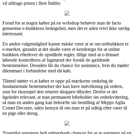
vil afdrage prisen i flere bidder.
Forud for at nogen køber på en webshop behøver man de facto
gennemse e-butikkens betingelser, men det er uden tvivl ikke særlig
interessant.
En anden valgmulighed kunne måske være at se om netbutikken er
e-mærket, grundet at det skulle være et kendetegn for at online
butikken efterlever de opstillede regler, tillige med at e-firmaet
løbende kontrolleres af fagmænd der forstår de gældende
bestemmelser. Desuden får du chance for assistance, hvis du møder
dilemmaer i forbindelse med dit køb.
Tilmed støtter vi at køber er oppe på mærkerne omkring de
fundamentale bestemmelser der kan have indvirkning på ordren,
som for eksempel den returret shoppen tilbyder. Derfor er det
ligeledes relevant, at man permanent bibeholder sin ordrekvittering,
så man en anden gang kan bekræfte sin bestilling af Mepps Aglia
Comet Decoree, uden hensyn til om man er på udkig efter varer til
en pige eller dreng.
Trustpilot præsterer helt udmærkede chancer for at se nærmere på en