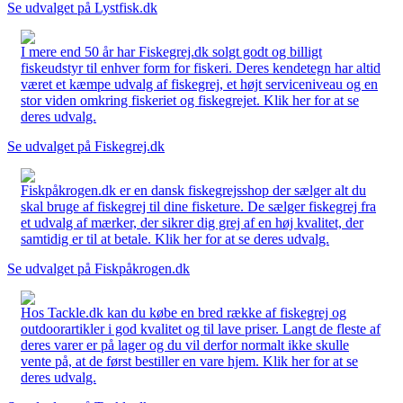
Se udvalget på Lystfisk.dk
I mere end 50 år har Fiskegrej.dk solgt godt og billigt
fiskeudstyr til enhver form for fiskeri. Deres kendetegn har altid
været et kæmpe udvalg af fiskegrej, et højt serviceniveau og en
stor viden omkring fiskeriet og fiskegrejet. Klik her for at se
deres udvalg.
Se udvalget på Fiskegrej.dk
Fiskpåkrogen.dk er en dansk fiskegrejsshop der sælger alt du
skal bruge af fiskegrej til dine fisketure. De sælger fiskegrej fra
et udvalg af mærker, der sikrer dig grej af en høj kvalitet, der
samtidig er til at betale. Klik her for at se deres udvalg.
Se udvalget på Fiskpåkrogen.dk
Hos Tackle.dk kan du købe en bred række af fiskegrej og
outdoorartikler i god kvalitet og til lave priser. Langt de fleste af
deres varer er på lager og du vil derfor normalt ikke skulle
vente på, at de først bestiller en vare hjem. Klik her for at se
deres udvalg.