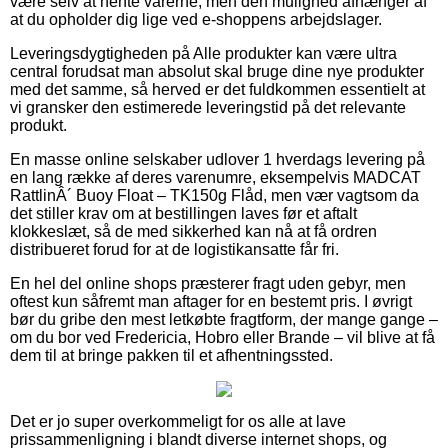
være selv at hente varerne, men den mulighed afhænger af
at du opholder dig lige ved e-shoppens arbejdslager.
Leveringsdygtigheden på Alle produkter kan være ultra
central forudsat man absolut skal bruge dine nye produkter
med det samme, så herved er det fuldkommen essentielt at
vi gransker den estimerede leveringstid på det relevante
produkt.
En masse online selskaber udlover 1 hverdags levering på
en lang række af deres varenumre, eksempelvis MADCAT
RattlinÂ´ Buoy Float – TK150g Flåd, men vær vagtsom da
det stiller krav om at bestillingen laves før et aftalt
klokkeslæt, så de med sikkerhed kan nå at få ordren
distribueret forud for at de logistikansatte får fri.
En hel del online shops præsterer fragt uden gebyr, men
oftest kun såfremt man aftager for en bestemt pris. I øvrigt
bør du gribe den mest letkøbte fragtform, der mange gange –
om du bor ved Fredericia, Hobro eller Brande – vil blive at få
dem til at bringe pakken til et afhentningssted.
Det er jo super overkommeligt for os alle at lave
prissammenligning i blandt diverse internet shops, og