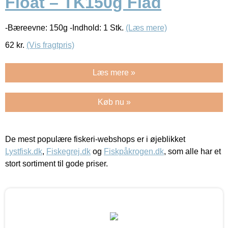
Float – TK150g Flåd
-Bæreevne: 150g -Indhold: 1 Stk.
(Læs mere)
62
kr.
(Vis fragtpris)
Læs mere »
Køb nu »
De mest populære fiskeri-webshops er i øjeblikket
Lystfisk.dk
,
Fiskegrej.dk
og
Fiskpåkrogen.dk
, som alle har et
stort sortiment til gode priser.