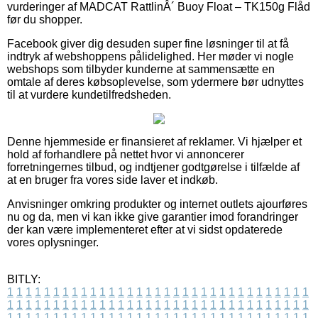
vurderinger af MADCAT RattlinÂ´ Buoy Float – TK150g Flåd
før du shopper.
Facebook giver dig desuden super fine løsninger til at få
indtryk af webshoppens pålidelighed. Her møder vi nogle
webshops som tilbyder kunderne at sammensætte en
omtale af deres købsoplevelse, som ydermere bør udnyttes
til at vurdere kundetilfredsheden.
Denne hjemmeside er finansieret af reklamer. Vi hjælper et
hold af forhandlere på nettet hvor vi annoncerer
forretningernes tilbud, og indtjener godtgørelse i tilfælde af
at en bruger fra vores side laver et indkøb.
Anvisninger omkring produkter og internet outlets ajourføres
nu og da, men vi kan ikke give garantier imod forandringer
der kan være implementeret efter at vi sidst opdaterede
vores oplysninger.
BITLY:
1
1
1
1
1
1
1
1
1
1
1
1
1
1
1
1
1
1
1
1
1
1
1
1
1
1
1
1
1
1
1
1
1
1
1
1
1
1
1
1
1
1
1
1
1
1
1
1
1
1
1
1
1
1
1
1
1
1
1
1
1
1
1
1
1
1
1
1
1
1
1
1
1
1
1
1
1
1
1
1
1
1
1
1
1
1
1
1
1
1
1
1
1
1
1
1
1
1
1