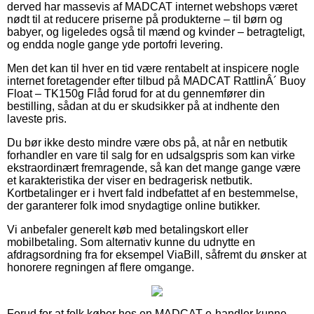
derved har massevis af MADCAT internet webshops været
nødt til at reducere priserne på produkterne – til børn og
babyer, og ligeledes også til mænd og kvinder – betragteligt,
og endda nogle gange yde portofri levering.
Men det kan til hver en tid være rentabelt at inspicere nogle
internet foretagender efter tilbud på MADCAT RattlinÂ´ Buoy
Float – TK150g Flåd forud for at du gennemfører din
bestilling, sådan at du er skudsikker på at indhente den
laveste pris.
Du bør ikke desto mindre være obs på, at når en netbutik
forhandler en vare til salg for en udsalgspris som kan virke
ekstraordinært fremragende, så kan det mange gange være
et karakteristika der viser en bedragerisk netbutik.
Kortbetalinger er i hvert fald indbefattet af en bestemmelse,
der garanterer folk imod snydagtige online butikker.
Vi anbefaler generelt køb med betalingskort eller
mobilbetaling. Som alternativ kunne du udnytte en
afdragsordning fra for eksempel ViaBill, såfremt du ønsker at
honorere regningen af flere omgange.
Forud for at folk køber hos en MADCAT e-handler kunne