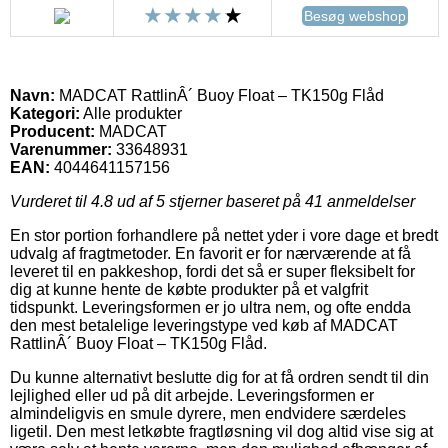
Besøg webshop
Navn:
MADCAT RattlinÂ´ Buoy Float – TK150g Flåd
Kategori:
Alle produkter
Producent:
MADCAT
Varenummer:
33648931
EAN:
4044641157156
Vurderet til
4.8
ud af 5 stjerner baseret på
41
anmeldelser
En stor portion forhandlere på nettet yder i vore dage et bredt
udvalg af fragtmetoder. En favorit er for nærværende at få
leveret til en pakkeshop, fordi det så er super fleksibelt for
dig at kunne hente de købte produkter på et valgfrit
tidspunkt. Leveringsformen er jo ultra nem, og ofte endda
den mest betalelige leveringstype ved køb af MADCAT
RattlinÂ´ Buoy Float – TK150g Flåd.
Du kunne alternativt beslutte dig for at få ordren sendt til din
lejlighed eller ud på dit arbejde. Leveringsformen er
almindeligvis en smule dyrere, men endvidere særdeles
ligetil. Den mest letkøbte fragtløsning vil dog altid vise sig at