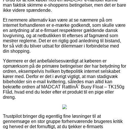
man faktisk skimme e-shoppens betingelser, men det er bare
ikke videre spændende.
Et nemmere alternativ kan være at se nærmere på om
internet forhandleren er e-mærke godkendt, som skulle være
en antydning af at e-firmaet respekterer gældende dansk
lovgivning, og at netbutikken tit efterses af fagmænd som
mestrer reglerne. Det er en rigtig god anledning til bistand,
for så vidt du bliver udsat for dilemmaer i forbindelse med
din shopping.
Ydermere er det anbefalelsesværdigt at køberen er
opmærksom på de primære betingelser der har betydning for
ordren, eksempelvis hvilken byttepolitik internet selskabet
kører med. Derfor er det i øvrigt vigtigt, at man stadigvæk
bibeholder sin e-mail kvittering, således man altid kan
bekræfte ordren af MADCAT RattlinÂ´ Buoy Float – TK150g
Flåd, hvad end du leder efter et produkt til en pige eller
dreng.
Trustpilot bringer dig egentlig fine løsninger til at
gennemsøge en stor gruppe forhenværende brugeres kritik
og herved er det fornuftigt, at du tjekker e-firmaets