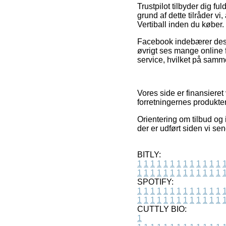
Trustpilot tilbyder dig f
grund af dette tilråder 
Vertiball inden du køber.
Facebook indebærer desu
øvrigt ses mange online 
service, hvilket på samme
Vores side er finansieret
forretningernes produkter
Orientering om tilbud og
der er udført siden vi s
BITLY:
1
1
1
1
1
1
1
1
1
1
1
1
1
1
1
1
1
1
1
1
1
1
1
1
1
1
SPOTIFY:
1
1
1
1
1
1
1
1
1
1
1
1
1
1
1
1
1
1
1
1
1
1
1
1
1
1
CUTTLY BIO:
1