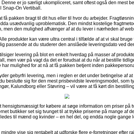
. Denne er jo særligt ukompliceret, samt oftest også den mest be
 Snap-On Vertiball.
t få pakken bragt til dit hus eller til hvor du arbejder. Fragtløsn
dda usædvanlig uproblematisk. Den mindst kostelige fragtmeto
en, men den mulighed afhænger af at du lever i nærheden af we
lle produkter kan være ultra central i tilfælde af at vi skal brug
gelig passende at du studerer den anslåede leveringsdato ved 
ts tilsiger levering på blot en enkelt hverdag på masser af prod
ll, men vær på vagt da det er forudsat at du når at bestille tidlig
 har mulighed for at nå at få pakken betjent inden pakkepersonal
yder gebyrfri levering, men i reglen er det under betingelse af at d
du beslutte sig for den mest prisbevidste leveringsmodel, som ty
ør, Kalundborg eller Støvring – vil være at få kørt din bestilling
 hensigtsmæssigt for købere at søge information om priser på t
 butikker set sig tvunget til at trykke priserne på mange af der
ledes til mænd og kvinder – en hel del, og endda nogle gange 
 mindre vise sig rentabelt at udforske flere e-forretninger efte