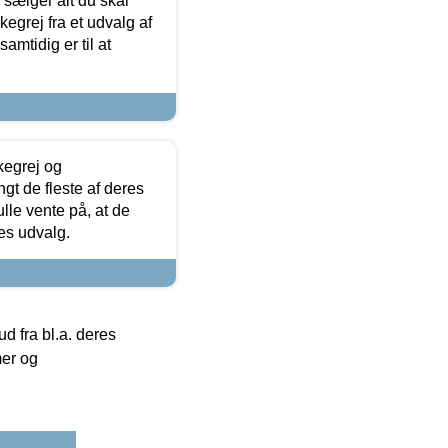
sælger alt du skal
skegrej fra et udvalg af
samtidig er til at
kegrej og
angt de fleste af deres
ulle vente på, at de
res udvalg.
 fra bl.a. deres
mer og