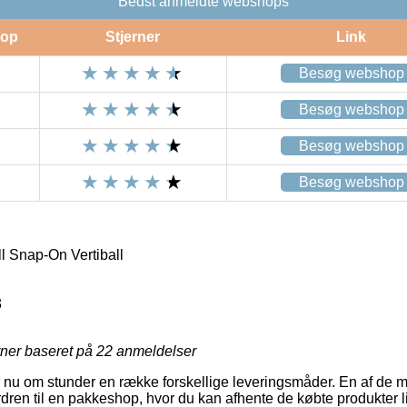
Bedst anmeldte webshops
op
Stjerner
Link
Besøg webshop
Besøg webshop
Besøg webshop
Besøg webshop
 Snap-On Vertiball
3
rner baseret på
22
anmeldelser
 nu om stunder en række forskellige leveringsmåder. En af de 
rdren til en pakkeshop, hvor du kan afhente de købte produkter l