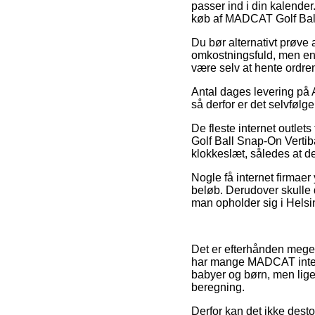
passer ind i din kalender
køb af MADCAT Golf Ball
Du bør alternativt prøve a
omkostningsfuld, men en
være selv at hente ordr
Antal dages levering på A
så derfor er det selvføl
De fleste internet outle
Golf Ball Snap-On Vertiba
klokkeslæt, således at de
Nogle få internet firmaer 
beløb. Derudover skulle 
man opholder sig i Helsing
Det er efterhånden meget
har mange MADCAT internet
babyer og børn, men lige
beregning.
Derfor kan det ikke desto