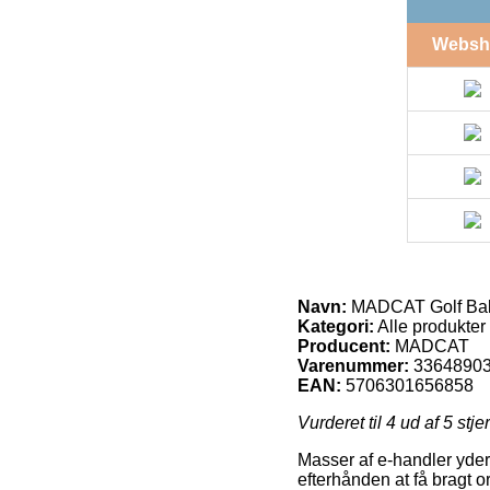
Websh
Navn:
MADCAT Golf Ball
Kategori:
Alle produkter
Producent:
MADCAT
Varenummer:
3364890
EAN:
5706301656858
Vurderet til
4
ud af 5 stje
Masser af e-handler yder
efterhånden at få bragt o