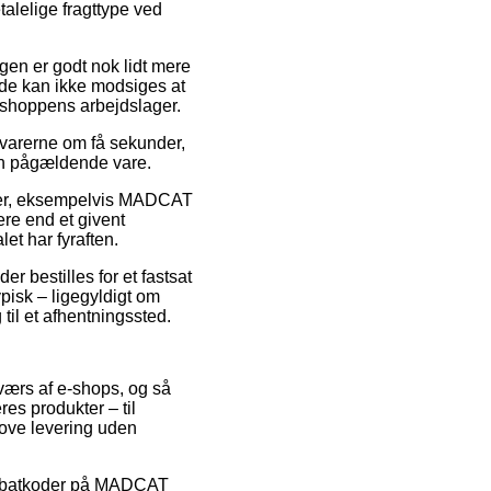
talelige fragttype ved
ingen er godt nok lidt mere
de kan ikke modsiges at
bshoppens arbejdslager.
e varerne om få sekunder,
den pågældende vare.
ukter, eksempelvis MADCAT
ere end et givent
et har fyraften.
er bestilles for et fastsat
pisk – ligegyldigt om
 til et afhentningssted.
værs af e-shops, og så
es produkter – til
love levering uden
r rabatkoder på MADCAT