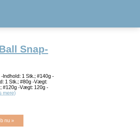
all Snap-
-Indhold: 1 Stk.; #140g -
d: 1 Stk.; #80g -Vægt:
.; #120g -Vægt: 120g -
s mere)
b nu »