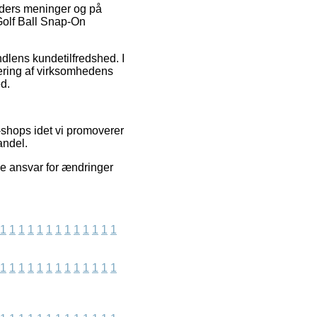
unders meninger og på
Golf Ball Snap-On
lens kundetilfredshed. I
uering af virksomhedens
ed.
-shops idet vi promoverer
andel.
ke ansvar for ændringer
1
1
1
1
1
1
1
1
1
1
1
1
1
1
1
1
1
1
1
1
1
1
1
1
1
1