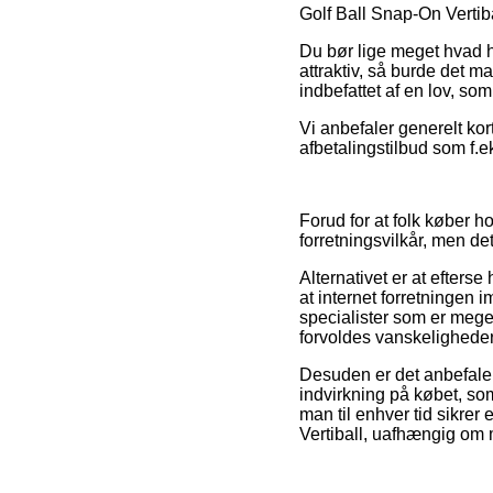
Golf Ball Snap-On Vertibal
Du bør lige meget hvad h
attraktiv, så burde det 
indbefattet af en lov, som
Vi anbefaler generelt kor
afbetalingstilbud som f.e
Forud for at folk køber 
forretningsvilkår, men d
Alternativet er at efters
at internet forretningen
specialister som er mege
forvoldes vanskeligheder
Desuden er det anbefalel
indvirkning på købet, som
man til enhver tid sikre
Vertiball, uafhængig om 