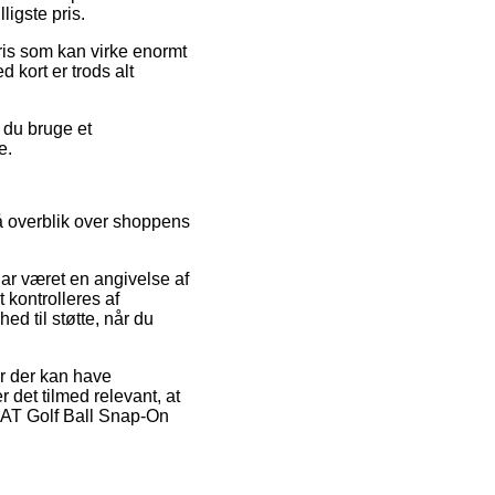
ligste pris.
ris som kan virke enormt
 kort er trods alt
 du bruge et
e.
få overblik over shoppens
har været en angivelse af
 kontrolleres af
d til støtte, når du
r der kan have
 det tilmed relevant, at
DCAT Golf Ball Snap-On