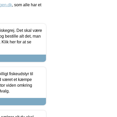
gen.dk
, som alle har et
 fiskegrej. Det skal være
og bestille alt det, man
 Klik her for at se
ligt fiskeudstyr til
tid været et kæmpe
stor viden omkring
dvalg.