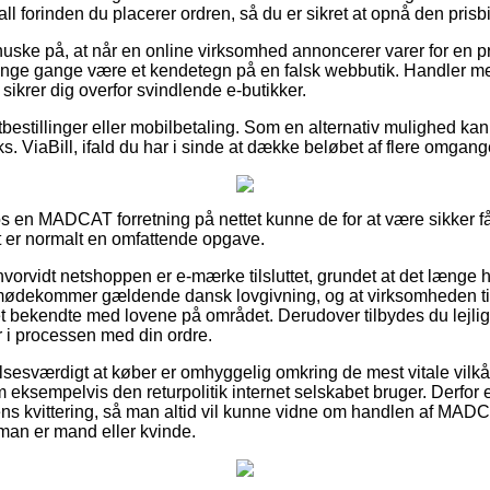
l forinden du placerer ordren, så du er sikret at opnå den prisbil
uske på, at når en online virksomhed annoncerer varer for en p
mange gange være et kendetegn på en falsk webbutik. Handler med
 sikrer dig overfor svindlende e-butikker.
tbestillinger eller mobilbetaling. Som en alternativ mulighed kan
ks. ViaBill, ifald du har i sinde at dække beløbet af flere omgang
hos en MADCAT forretning på nettet kunne de for at være sikker 
et er normalt en omfattende opgave.
e hvorvidt netshoppen er e-mærke tilsluttet, grundet at det længe 
 imødekommer gældende dansk lovgivning, og at virksomheden tit
t bekendte med lovene på området. Derudover tilbydes du lejlighe
 i processen med din ordre.
sesværdigt at køber er omhyggelig omkring de mest vitale vilkå
 eksempelvis den returpolitik internet selskabet bruger. Derfor er
r ens kvittering, så man altid vil kunne vidne om handlen af MA
man er mand eller kvinde.