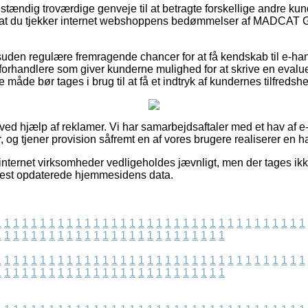
uldstændig troværdige genveje til at betragte forskellige andre k
vi, at du tjekker internet webshoppens bedømmelser af MADCAT 
den regulære fremragende chancer for at få kendskab til e-hand
forhandlere som giver kunderne mulighed for at skrive en eval
 måde bør tages i brug til at få et indtryk af kundernes tilfredsh
 ved hjælp af reklamer. Vi har samarbejdsaftaler med et hav af e
, og tjener provision såfremt en af vores brugere realiserer en h
 internet virksomheder vedligeholdes jævnligt, men der tages ik
enest opdaterede hjemmesidens data.
1
1
1
1
1
1
1
1
1
1
1
1
1
1
1
1
1
1
1
1
1
1
1
1
1
1
1
1
1
1
1
1
1
1
1
1
1
1
1
1
1
1
1
1
1
1
1
1
1
1
1
1
1
1
1
1
1
1
1
1
1
1
1
1
1
1
1
1
1
1
1
1
1
1
1
1
1
1
1
1
1
1
1
1
1
1
1
1
1
1
1
1
1
1
1
1
1
1
1
1
1
1
1
1
1
1
1
1
1
1
1
1
1
1
1
1
1
1
1
1
1
1