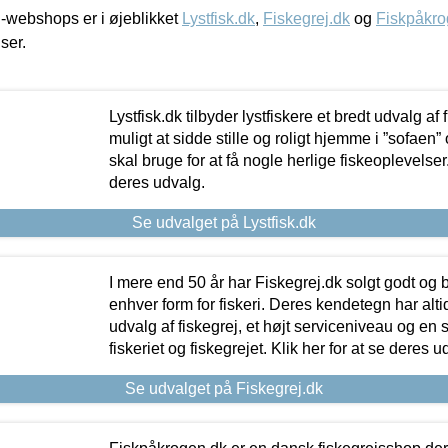
-webshops er i øjeblikket
Lystfisk.dk
,
Fiskegrej.dk
og
Fiskpåkro
iser.
Lystfisk.dk tilbyder lystfiskere et bredt udvalg af
muligt at sidde stille og roligt hjemme i ”sofaen” 
skal bruge for at få nogle herlige fiskeoplevelser.
deres udvalg.
Se udvalget på Lystfisk.dk
I mere end 50 år har Fiskegrej.dk solgt godt og bil
enhver form for fiskeri. Deres kendetegn har al
udvalg af fiskegrej, et højt serviceniveau og en 
fiskeriet og fiskegrejet. Klik her for at se deres u
Se udvalget på Fiskegrej.dk