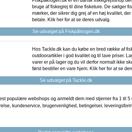
Fiskpåkrogen.dk er en dansk fiskegrejsshop der 
bruge af fiskegrej til dine fisketure. De sælger fi
mærker, der sikrer dig grej af en høj kvalitet, der 
betale. Klik her for at se deres udvalg.
Se udvalget på Fiskpåkrogen.dk
Hos Tackle.dk kan du købe en bred række af fis
outdoorartikler i god kvalitet og til lave priser. L
varer er på lager og du vil derfor normalt ikke sk
først bestiller en vare hjem. Klik her for at se de
Se udvalget på Tackle.dk
t populære webshops og anmeldt dem med stjerner fra 1 til 5 ud
rrelse, kundeservice, brugervenlighed, betingelser, leveringsfor