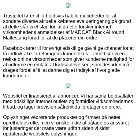
Trustpilot fører til forholdsvis habile muligheder for at
sondere diverse aktuelle køberes evalueringer og på grund
af dette slår vi et slag for, at du efterforsker internet
virksomhedens anmeldelser af MADCAT Black Allround
Mallestang forud for at du placerer din ordre.
Facebook fører til for øvrigt adskillige gavnlige chancer for at
få indtryk af e-forretningens kundefokus. Tilmed ser vi en
række online virksomheder som giver kunderne mulighed for
at udforme en omtale af købsoplevelsen, som desuden må
drages fordel af til at danne dig et indtryk af hvor glade
kunderne er.
Websitet er finansieret af annoncer. Vi har samarbejdsaftaler
med adskillige internet outlets og formidler virksomhedernes
tilbud, og tager provision såfremt du foretager en ordre.
Oplysninger vedrørende produkter og firmaer på nettet
opretholdes ofte, men vi ønsker ikke at påtage os ansvaret
for justeringer der måtte være udført siden vi sidst
opdaterede websitets oplysninger.