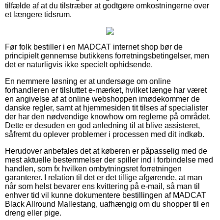
tilfælde af at du tilstræber at godtgøre omkostningerne over
et længere tidsrum.
Før folk bestiller i en MADCAT internet shop bør de
principielt gennemse butikkens forretningsbetingelser, men
det er naturligvis ikke specielt ophidsende.
En nemmere løsning er at undersøge om online
forhandleren er tilsluttet e-mærket, hvilket længe har været
en angivelse af at online webshoppen imødekommer de
danske regler, samt at hjemmesiden tit tilses af specialister
der har den nødvendige knowhow om reglerne på området.
Dette er desuden en god anledning til at blive assisteret,
såfremt du oplever problemer i processen med dit indkøb.
Herudover anbefales det at køberen er påpasselig med de
mest aktuelle bestemmelser der spiller ind i forbindelse med
handlen, som fx hvilken ombytningsret forretningen
garanterer. I relation til det er det tillige afgørende, at man
når som helst bevarer ens kvittering på e-mail, så man til
enhver tid vil kunne dokumentere bestillingen af MADCAT
Black Allround Mallestang, uafhængig om du shopper til en
dreng eller pige.