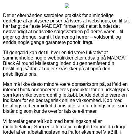
Det er efterhånden særdeles praktisk for almindelige
dødelige at analysere priser på tværs af webshops, og til tak
har langt de fleste MADCAT firmaer på nettet fundet det
nødvendigt at nedsætte salgsværdien på deres varer – til
piger og drenge, samt til damer og herrer – voldsomt, og
endda nogle gange garantere portofri fragt.
Til gengæld kan det til hver en tid være lukrativt at
sammenholde nogle webbutikker efter udsalg på MADCAT
Black Allround Mallestang inden du gennemfører din
bestilling, sådan at du er skråsikker på at opnå den
prisbilligste pris.
Man må ikke desto mindre være opmærksom på, at ifald en
internet butik annoncerer deres produkter for en udsalgspris
som kan virke overordentlig letkøbt, burde det ofte være en
indikator for en bedragerisk online virksomhed. Køb med
betalingskort er imidlertid omsluttet af en retningslinje, som
bistår dig som kunde overfor falske e-firmaer.
Vi foreslår generelt køb med betalingskort eller
mobilbetaling. Som en alternativ mulighed kunne du drage
fordel af en afbetalingsløsning fra for eksempel ViaBill, i