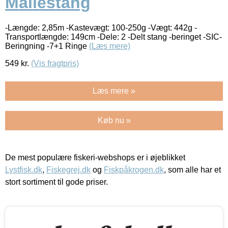
Mallestang
-Længde: 2,85m -Kastevægt: 100-250g -Vægt: 442g -
Transportlængde: 149cm -Dele: 2 -Delt stang -beringet -SIC-
Beringning -7+1 Ringe
(Læs mere)
549
kr.
(Vis fragtpris)
Læs mere »
Køb nu »
De mest populære fiskeri-webshops er i øjeblikket
Lystfisk.dk
,
Fiskegrej.dk
og
Fiskpåkrogen.dk
, som alle har et
stort sortiment til gode priser.