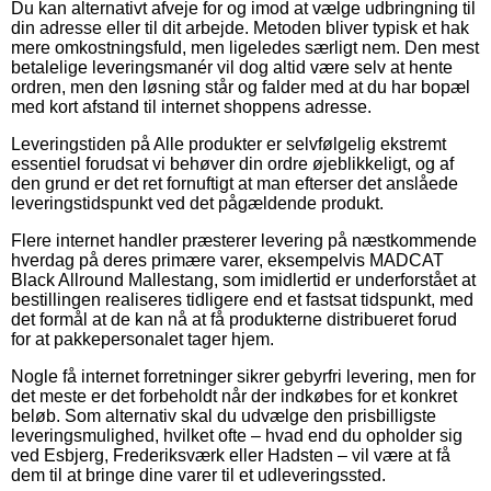
Du kan alternativt afveje for og imod at vælge udbringning til
din adresse eller til dit arbejde. Metoden bliver typisk et hak
mere omkostningsfuld, men ligeledes særligt nem. Den mest
betalelige leveringsmanér vil dog altid være selv at hente
ordren, men den løsning står og falder med at du har bopæl
med kort afstand til internet shoppens adresse.
Leveringstiden på Alle produkter er selvfølgelig ekstremt
essentiel forudsat vi behøver din ordre øjeblikkeligt, og af
den grund er det ret fornuftigt at man efterser det anslåede
leveringstidspunkt ved det pågældende produkt.
Flere internet handler præsterer levering på næstkommende
hverdag på deres primære varer, eksempelvis MADCAT
Black Allround Mallestang, som imidlertid er underforstået at
bestillingen realiseres tidligere end et fastsat tidspunkt, med
det formål at de kan nå at få produkterne distribueret forud
for at pakkepersonalet tager hjem.
Nogle få internet forretninger sikrer gebyrfri levering, men for
det meste er det forbeholdt når der indkøbes for et konkret
beløb. Som alternativ skal du udvælge den prisbilligste
leveringsmulighed, hvilket ofte – hvad end du opholder sig
ved Esbjerg, Frederiksværk eller Hadsten – vil være at få
dem til at bringe dine varer til et udleveringssted.