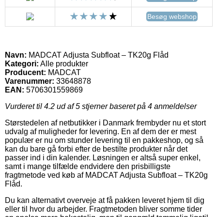
Besøg webshop
Navn:
MADCAT Adjusta Subfloat – TK20g Flåd
Kategori:
Alle produkter
Producent:
MADCAT
Varenummer:
33648878
EAN:
5706301559869
Vurderet til
4.2
ud af 5 stjerner baseret på
4
anmeldelser
Størstedelen af netbutikker i Danmark frembyder nu et stort
udvalg af muligheder for levering. En af dem der er mest
populær er nu om stunder levering til en pakkeshop, og så
kan du bare gå forbi efter de bestilte produkter når det
passer ind i din kalender. Løsningen er altså super enkel,
samt i mange tilfælde endvidere den prisbilligste
fragtmetode ved køb af MADCAT Adjusta Subfloat – TK20g
Flåd.
Du kan alternativt overveje at få pakken leveret hjem til dig
eller til hvor du arbejder. Fragtmetoden bliver somme tider