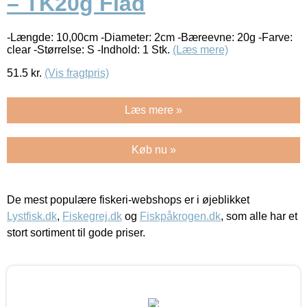
– TK20g Flåd
-Længde: 10,00cm -Diameter: 2cm -Bæreevne: 20g -Farve:
clear -Størrelse: S -Indhold: 1 Stk.
(Læs mere)
51.5
kr.
(Vis fragtpris)
Læs mere »
Køb nu »
De mest populære fiskeri-webshops er i øjeblikket
Lystfisk.dk
,
Fiskegrej.dk
og
Fiskpåkrogen.dk
, som alle har et
stort sortiment til gode priser.