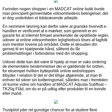
Forinden nogen shopper i en MADCAT online butik burde
man principielt gennemløbe virksomhedens betingelser, det
er dog undertiden et tidskrævende arbejde.
En nemmere løsning kan derfor være at granske hvorvidt e-
handlen er verificeret af e-mærket, som generelt er en
garanti for at internet firmaet anerkender de opstillede regler,
udover at online virksomheden lejlighedsvis tilses af fagfolk
som mestrer lovene på området. Dette er desuden din
genvej til en hjælpende hånd, såfremt du får
problemstillinger i forbindelse med din shopping.
Udover dette kan det være til hjælp at man er vaks omkring
de elementære bestemmelser der er gældende for ordren,
for eksempel hvilken byttepolitik online webshoppen
tilbyder. I relation til det er det tillige afgørende, at man til
enhver tid sikrer sin kvitteringsmail, således man i fremtiden
vil kunne vidne om handlen af MADCAT Adjusta Subfloat –
TK20g Flåd, om du er på udkig efter produkter til en kvinde
eller mand.
Trustpilot yder ret gunstige chancer for at studere flere