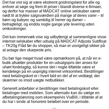
Det har vist sig at være ekstremt gnidningsløst for alle og
enhver at søge sig frem til priser i blandt diverse e-firmaer,
og derfor har masser af MADCAT online selskaber været
nødt til at trykke salgsværdien på mange af deres varer – til
børn og babyer, og samtidig til herrer og damer –
betragteligt, og endda nogle gange yde levering uden
omkostninger.
Det kan immervæk vise sig udbytterigt at sammenligne visse
internet selskaber efter udsalg på MADCAT Adjusta Subfloat
– TK20g Flåd før du shopper, så man er usvigeligt sikker på
at antage den skarpeste pris.
Du bør lige meget hvad være opmærksom på, at når en e-
butik afsætter produkter for en udsalgspris der anses for
uhørt fordelagtig, så kunne det i nogle tilfælde være et
kendetegn på en uoprigtig internet virksomhed. Bestillinger
med betalingskort er i hvert fald en del af en vedtægt, der
skærmer os imod uægte netbutikker.
Generelt anbefaler vi bestillinger med betalingskort eller
betalinger med mobilen. Som alternativ kan du vælge en
afbetalingsløsning som eksempelvis ViaBill, i tilfælde af at
du har i sinde at honorere beløbet over en periode.