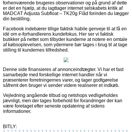
forhenværende brugeres observationer og på grund af dette
er det en hjælp, at du iagttager internet selskabets kritik af
MADCAT Adjusta Subfloat – TK20g Flåd forinden du lægger
din bestilling.
Facebook indebærer tillige faktisk habile genveje til at få en
idé om e-forhandlerens kundefokus. Her ser vi faktisk
butikker på nettet som tilbyder kunderne at notere en omtale
af købsoplevelsen, som ydermere bør tages i brug til at tage
stilling til kundernes tilfredshed.
Denne side finansieres af annonceindtægter. Vi har et fast
samarbejde med forskellige internet handler når vi
præsenterer forretningernes varer, og tager godtgørelse
såfremt den bruger vi sender videre realiserer et indkøb.
Vejledning angående tilbud og netshops vedligeholdes
jævnligt, men der tages forbehold for forandringer der kan
være foretaget efter seneste opdatering af sidens
informationer.
BITLY:
1
1
1
1
1
1
1
1
1
1
1
1
1
1
1
1
1
1
1
1
1
1
1
1
1
1
1
1
1
1
1
1
1