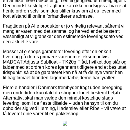
en anelse mere bekostelig, men til gengæld temmelig ligetil.
Den mindst kostelige fragtform kan ikke modsiges at være at
hente ordren selv, som dog stiller krav om at du lever med
kort afstand til online forhandlerens adresse.
Fragttiden på Alle produkter er jo virkelig relevant såfremt vi
mangler varen med det samme, og herved er det bestemt
væsentligt at vi gransker den estimerede leveringsdato ved
den aktuelle vare.
Masser af e-shops garanterer levering efter en enkelt
hverdag på deres primære varenumre, eksempelvis
MADCAT Adjusta Subfloat – TK20g Flåd, hvilket dog står og
falder med at ordren køres igennem tidligere end et besluttet
tidspunkt, så at de garanteret kan nå at få de nye varer hen
til fragtfirmaet forinden lagermedarbejderne har fyraften.
Flere e-handler i Danmark frembyder fragt uden beregning,
men undertiden kun ifald du shopper for et bestemt beløb.
Alternativt skal man vælge den mindst kostelige slags
levering, som i de fleste tilfælde – uden hensyn til om du
opholder sig ved Herning, Haderslev eller Ribe – vil være at
få leveret dine varer til en pakkeshop.