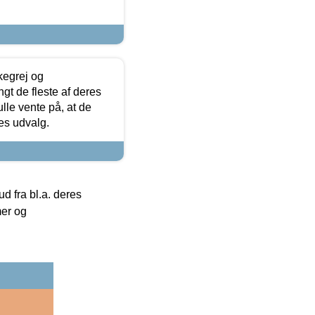
kegrej og
angt de fleste af deres
ulle vente på, at de
res udvalg.
 fra bl.a. deres
mer og