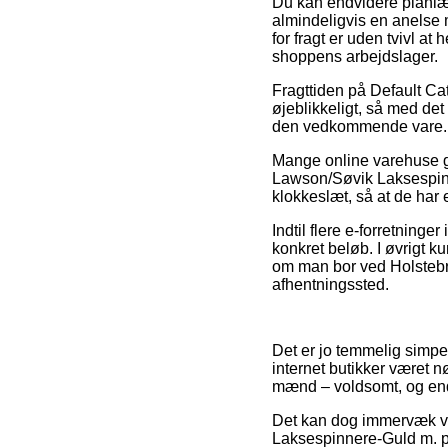
Du kan endvidere planlægg
almindeligvis en anelse 
for fragt er uden tvivl 
shoppens arbejdslager.
Fragttiden på Default Ca
øjeblikkeligt, så med det
den vedkommende vare.
Mange online varehuse ga
Lawson/Søvik Laksespinne
klokkeslæt, så at de har 
Indtil flere e-forretning
konkret beløb. I øvrigt k
om man bor ved Holstebro,
afhentningssted.
Det er jo temmelig simpelt
internet butikker været nø
mænd – voldsomt, og end
Det kan dog immervæk vis
Laksespinnere-Guld m. pr