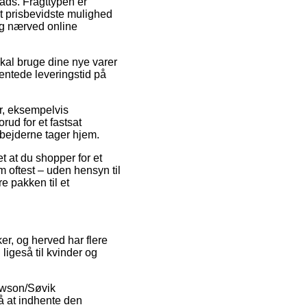
lads. Fragttypen er
t prisbevidste mulighed
ig nærved online
kal bruge dine nye varer
ventede leveringstid på
r, eksempelvis
ud for et fastsat
rbejderne tager hjem.
t at du shopper for et
m oftest – uden hensyn til
e pakken til et
ker, og herved har flere
 ligeså til kvinder og
Lawson/Søvik
å at indhente den