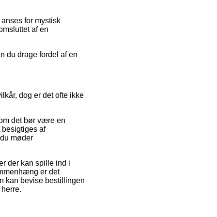
r anses for mystisk
omsluttet af en
an du drage fordel af en
kår, dog er det ofte ikke
som det bør være en
t besigtiges af
t du møder
der kan spille ind i
sammenhæng er det
n kan bevise bestillingen
 herre.