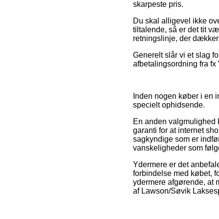
skarpeste pris.
Du skal alligevel ikke ove
tiltalende, så er det tit 
retningslinje, der dækker
Generelt slår vi et slag f
afbetalingsordning fra fx 
Inden nogen køber i en i
specielt ophidsende.
En anden valgmulighed ka
garanti for at internet sh
sagkyndige som er indfør
vanskeligheder som følge
Ydermere er det anbefale
forbindelse med købet, 
ydermere afgørende, at ma
af Lawson/Søvik Laksespi