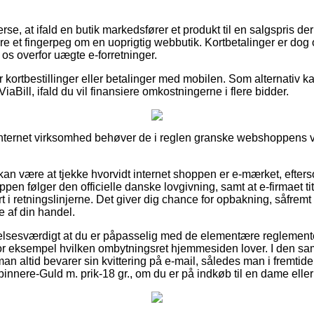
rse, at ifald en butik markedsfører et produkt til en salgspris de
være et fingerpeg om en uoprigtig webbutik. Kortbetalinger er dog 
 os overfor uægte e-forretninger.
or kortbestillinger eller betalinger med mobilen. Som alternativ k
ViaBill, ifald du vil finansiere omkostningerne i flere bidder.
nternet virksomhed behøver de i reglen granske webshoppens vil
n være at tjekke hvorvidt internet shoppen er e-mærket, efter
oppen følger den officielle danske lovgivning, samt at e-firmaet ti
t i retningslinjerne. Det giver dig chance for opbakning, såfrem
 af din handel.
lsesværdigt at du er påpasselig med de elementære reglementer 
for eksempel hvilken ombytningsret hjemmesiden lover. I den 
n altid bevarer sin kvittering på e-mail, således man i fremtide
nnere-Guld m. prik-18 gr., om du er på indkøb til en dame eller