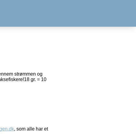
r gennem strømmen og
aksefiskere!18 gr. = 10
gen.dk
, som alle har et