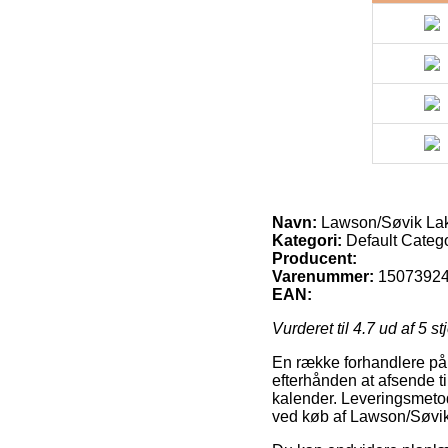
Navn:
Lawson/Søvik Laks
Kategori:
Default Categ
Producent:
Varenummer:
1507392
EAN:
Vurderet til
4.7
ud af 5 st
En række forhandlere på n
efterhånden at afsende ti
kalender. Leveringsmetod
ved køb af Lawson/Søvik