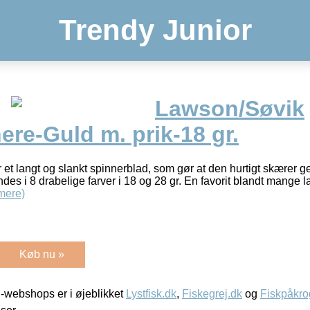
Trendy Junior
Lawson/Søvik
re-Guld m. prik-18 gr.
 et langt og slankt spinnerblad, som gør at den hurtigt skære
ndes i 8 drabelige farver i 18 og 28 gr. En favorit blandt mange l
mere)
Køb nu »
-webshops er i øjeblikket
Lystfisk.dk
,
Fiskegrej.dk
og
Fiskpåkro