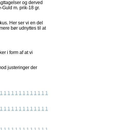
iagttagelser og derved
-Guld m. prik-18 gr.
kus. Her ser vi en del
ere bør udnyttes til at
r i form af at vi
mod justeringer der
1
1
1
1
1
1
1
1
1
1
1
1
1
1
1
1
1
1
1
1
1
1
1
1
1
1
1
1
1
1
1
1
1
1
1
1
1
1
1