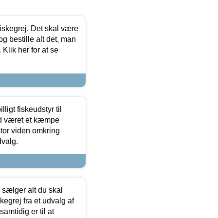
 fiskegrej. Det skal være
og bestille alt det, man
 Klik her for at se
ligt fiskeudstyr til
tid været et kæmpe
stor viden omkring
dvalg.
sælger alt du skal
skegrej fra et udvalg af
samtidig er til at