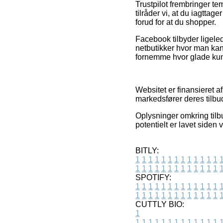
Trustpilot frembringer te
tilråder vi, at du iagtta
forud for at du shopper.
Facebook tilbyder ligeled
netbutikker hvor man kan
fornemme hvor glade kun
Websitet er finansieret a
markedsfører deres tilbud,
Oplysninger omkring tilbu
potentielt er lavet siden
BITLY:
1
1
1
1
1
1
1
1
1
1
1
1
1
1
1
1
1
1
1
1
1
1
1
1
1
1
SPOTIFY:
1
1
1
1
1
1
1
1
1
1
1
1
1
1
1
1
1
1
1
1
1
1
1
1
1
1
CUTTLY BIO:
1
1
1
1
1
1
1
1
1
1
1
1
1
1