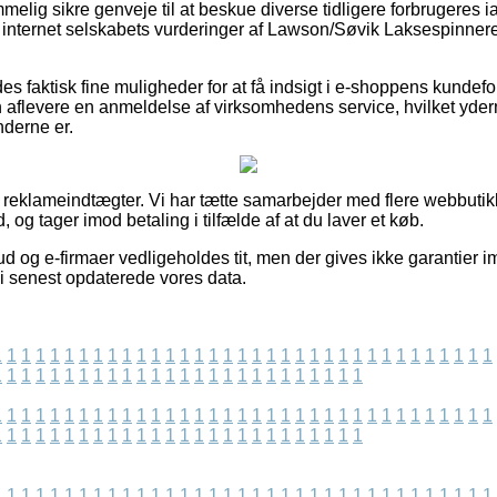
mmelig sikre genveje til at beskue diverse tidligere forbrugeres 
ger internet selskabets vurderinger af Lawson/Søvik Laksespinnere
es faktisk fine muligheder for at få indsigt i e-shoppens kundefo
 aflevere en anmeldelse af virksomhedens service, hvilket yderm
derne er.
f reklameindtægter. Vi har tætte samarbejder med flere webbutikke
 og tager imod betaling i tilfælde af at du laver et køb.
d og e-firmaer vedligeholdes tit, men der gives ikke garantier i
 vi senest opdaterede vores data.
1
1
1
1
1
1
1
1
1
1
1
1
1
1
1
1
1
1
1
1
1
1
1
1
1
1
1
1
1
1
1
1
1
1
1
1
1
1
1
1
1
1
1
1
1
1
1
1
1
1
1
1
1
1
1
1
1
1
1
1
1
1
1
1
1
1
1
1
1
1
1
1
1
1
1
1
1
1
1
1
1
1
1
1
1
1
1
1
1
1
1
1
1
1
1
1
1
1
1
1
1
1
1
1
1
1
1
1
1
1
1
1
1
1
1
1
1
1
1
1
1
1
1
1
1
1
1
1
1
1
1
1
1
1
1
1
1
1
1
1
1
1
1
1
1
1
1
1
1
1
1
1
1
1
1
1
1