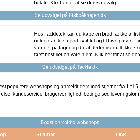
betale. Klik her for at se deres udvalg.
Se udvalget på Fiskpåkrogen.dk
Hos Tackle.dk kan du købe en bred række af fis
outdoorartikler i god kvalitet og til lave priser. L
varer er på lager og du vil derfor normalt ikke sk
først bestiller en vare hjem. Klik her for at se de
Se udvalget på Tackle.dk
t populære webshops og anmeldt dem med stjerner fra 1 til 5 ud
rrelse, kundeservice, brugervenlighed, betingelser, leveringsfor
Bedst anmeldte webshops
op
Stjerner
Link