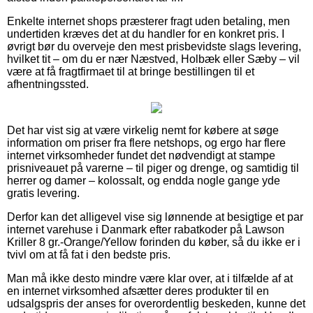
Enkelte internet shops præsterer fragt uden betaling, men
undertiden kræves det at du handler for en konkret pris. I
øvrigt bør du overveje den mest prisbevidste slags levering,
hvilket tit – om du er nær Næstved, Holbæk eller Sæby – vil
være at få fragtfirmaet til at bringe bestillingen til et
afhentningssted.
Det har vist sig at være virkelig nemt for købere at søge
information om priser fra flere netshops, og ergo har flere
internet virksomheder fundet det nødvendigt at stampe
prisniveauet på varerne – til piger og drenge, og samtidig til
herrer og damer – kolossalt, og endda nogle gange yde
gratis levering.
Derfor kan det alligevel vise sig lønnende at besigtige et par
internet varehuse i Danmark efter rabatkoder på Lawson
Kriller 8 gr.-Orange/Yellow forinden du køber, så du ikke er i
tvivl om at få fat i den bedste pris.
Man må ikke desto mindre være klar over, at i tilfælde af at
en internet virksomhed afsætter deres produkter til en
udsalgspris der anses for overordentlig beskeden, kunne det