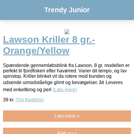
Trendy Junior
Lawson Kriller 8 gr.-
Orange/Yellow
Spændende gennemløbsblink fra Lawson. 8 gr. modellen er
perfekt til fjordfiskeri efter havørred. Varier dit tempo, og lav
spinstop. Kriller blinket vil da rotere mod bunden og
udsende uimodståelige glimt og bevægelser. â¢ Leveres
med enkeltkrog og perl
(Læs mere)
39
kr.
(Vis fragtpris)
Læs mere »
Køb nu »