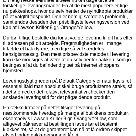
En lang række e-firmaer tildeler nu om dage diverse
forskellige leveringsmåder. En af de mest populære er lige
nu pakkeshops, hvor du selv henter de nyindkøbte produkter
på et valgfrit tidspunkt. Den er nemlig særdeles problemfri,
samt endda desuden den prisbilligste leveringsversion ved
køb af Lawson Kriller 8 gr.-Orange/Yellow.
Du bør tillige beslutte dig for at vælge levering til dit hus eller
til adressen på dit arbejde. Fragtmuligheden er i mange
tilfælde et hak dyrere, men lige så vel særdeles
hensigtsmæssig. Den mest prisbevidste metode til levering
kan ikke modsiges at være at du selv henter pakken, som jo
betinges af at du befinder dig tæt på internet shoppens
hjemsted.
Leveringsdygtigheden på Default Category er naturligvis ret
essentiel ifald man absolut skal bruge produkterne straks, så
i det øjemed er det relativt relevant at vi checker den
anslåede leveringstid for det pågældende produkt.
En række firmaer på nettet tilsiger levering på
næstkommende hverdag på mange af butikkens produkter,
eksempelvis Lawson Kriller 8 gr.-Orange/Yellow, som
alligevel påkræver at bestillingen laves før et bestemt
klokkeslæt, så at de garanteret kan nå at få ordren skippet
afsted inden pakkepersonalet får fri.