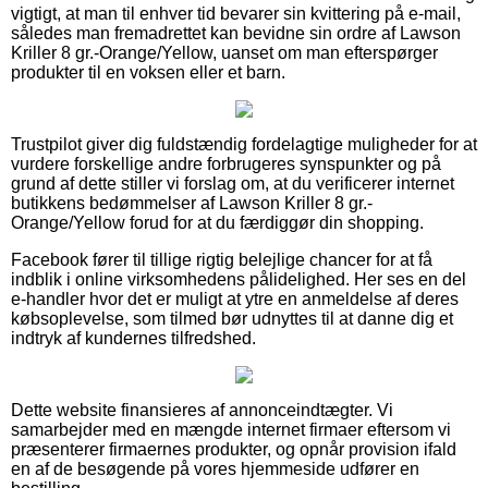
vigtigt, at man til enhver tid bevarer sin kvittering på e-mail,
således man fremadrettet kan bevidne sin ordre af Lawson
Kriller 8 gr.-Orange/Yellow, uanset om man efterspørger
produkter til en voksen eller et barn.
Trustpilot giver dig fuldstændig fordelagtige muligheder for at
vurdere forskellige andre forbrugeres synspunkter og på
grund af dette stiller vi forslag om, at du verificerer internet
butikkens bedømmelser af Lawson Kriller 8 gr.-
Orange/Yellow forud for at du færdiggør din shopping.
Facebook fører til tillige rigtig belejlige chancer for at få
indblik i online virksomhedens pålidelighed. Her ses en del
e-handler hvor det er muligt at ytre en anmeldelse af deres
købsoplevelse, som tilmed bør udnyttes til at danne dig et
indtryk af kundernes tilfredshed.
Dette website finansieres af annonceindtægter. Vi
samarbejder med en mængde internet firmaer eftersom vi
præsenterer firmaernes produkter, og opnår provision ifald
en af de besøgende på vores hjemmeside udfører en