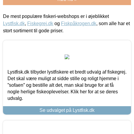
De mest populære fiskeri-webshops er i øjeblikket
Lystfisk.dk
,
Fiskegrej.dk
og
Fiskpåkrogen.dk
, som alle har et
stort sortiment til gode priser.
Lystfisk.dk tilbyder lystfiskere et bredt udvalg af fiskegrej.
Det skal være muligt at sidde stille og roligt hjemme i
”sofaen” og bestille alt det, man skal bruge for at få
nogle herlige fiskeoplevelser. Klik her for at se deres
udvalg.
Se udvalget på Lystfisk.dk