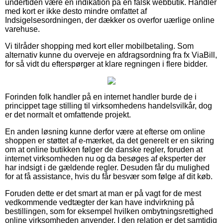
undertiden være en indikation på en falsk webbutik. Handler
med kort er ikke desto mindre omfattet af
Indsigelsesordningen, der dækker os overfor uærlige online
varehuse.
Vi tilråder shopping med kort eller mobilbetaling. Som
alternativ kunne du overveje en afdragsordning fra fx ViaBill,
for så vidt du efterspørger at klare regningen i flere bidder.
Forinden folk handler på en internet handler burde de i
princippet tage stilling til virksomhedens handelsvilkår, dog
er det normalt et omfattende projekt.
En anden løsning kunne derfor være at efterse om online
shoppen er støttet af e-mærket, da det generelt er en sikring
om at online butikken følger de danske regler, foruden at
internet virksomheden nu og da besøges af eksperter der
har indsigt i de gældende regler. Desuden får du mulighed
for at få assistance, hvis du får besvær som følge af dit køb.
Foruden dette er det smart at man er på vagt for de mest
vedkommende vedtægter der kan have indvirkning på
bestillingen, som for eksempel hvilken ombytningsrettighed
online virksomheden anvender. I den relation er det samtidig