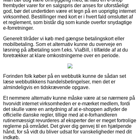
frembyder varer for en salgspris der anses for uforståeligt
god, bør det undertiden være et tegn på en uoprigtig internet
virksomhed. Bestillinger med kort er i hvert fald omsluttet af
et reglement, som bistår dig som kunde overfor snydagtige
e-forretninger.
Generelt tilråder vi køb med gængse betalingskort eller
mobilbetaling. Som et alternativ kunne du overveje en
løsning på afbetaling som f.eks. ViaBill, i tilfælde af at du
foretrækker at klare omkostningerne over en periode.
Forinden folk køber på en webbutik kunne de sådan set
læse webbutikkens handelsbetingelser, men det er
almindeligvis en tidskrævende opgave.
Et nemmere alternativ kunne måske være at se nærmere på
hvorvidt internet virksomheden er e-mærket medlem, fordi
det skulle være en antydning af at e-shoppen adlyder de
officielle danske regler, tillige med at e-forhandleren
rutinemæssigt revurderes af eksperter der er meget fortrolige
reglerne på området. Det giver dig genvej til en hjælpende
hånd, for så vidt du bliver udsat for vanskeligheder med dit
indkøb.