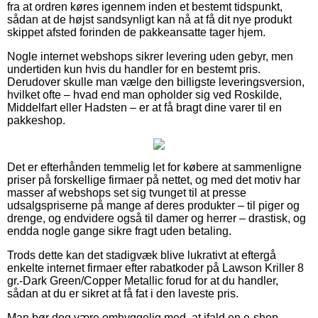
fra at ordren køres igennem inden et bestemt tidspunkt,
sådan at de højst sandsynligt kan nå at få dit nye produkt
skippet afsted forinden de pakkeansatte tager hjem.
Nogle internet webshops sikrer levering uden gebyr, men
undertiden kun hvis du handler for en bestemt pris.
Derudover skulle man vælge den billigste leveringsversion,
hvilket ofte – hvad end man opholder sig ved Roskilde,
Middelfart eller Hadsten – er at få bragt dine varer til en
pakkeshop.
Det er efterhånden temmelig let for købere at sammenligne
priser på forskellige firmaer på nettet, og med det motiv har
masser af webshops set sig tvunget til at presse
udsalgspriserne på mange af deres produkter – til piger og
drenge, og endvidere også til damer og herrer – drastisk, og
endda nogle gange sikre fragt uden betaling.
Trods dette kan det stadigvæk blive lukrativt at eftergå
enkelte internet firmaer efter rabatkoder på Lawson Kriller 8
gr.-Dark Green/Copper Metallic forud for at du handler,
sådan at du er sikret at få fat i den laveste pris.
Man bør dog være omhyggelig med, at ifald en e-shop