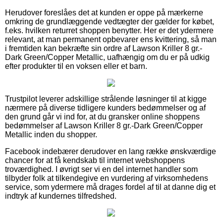
Herudover foreslåes det at kunden er oppe på mærkerne
omkring de grundlæggende vedtægter der gælder for købet,
f.eks. hvilken returret shoppen benytter. Her er det ydermere
relevant, at man permanent opbevarer ens kvittering, så man
i fremtiden kan bekræfte sin ordre af Lawson Kriller 8 gr.-
Dark Green/Copper Metallic, uafhængig om du er på udkig
efter produkter til en voksen eller et barn.
Trustpilot leverer adskillige strålende løsninger til at kigge
nærmere på diverse tidligere kunders bedømmelser og af
den grund går vi ind for, at du gransker online shoppens
bedømmelser af Lawson Kriller 8 gr.-Dark Green/Copper
Metallic inden du shopper.
Facebook indebærer derudover en lang række ønskværdige
chancer for at få kendskab til internet webshoppens
troværdighed. I øvrigt ser vi en del internet handler som
tilbyder folk at tilkendegive en vurdering af virksomhedens
service, som ydermere må drages fordel af til at danne dig et
indtryk af kundernes tilfredshed.