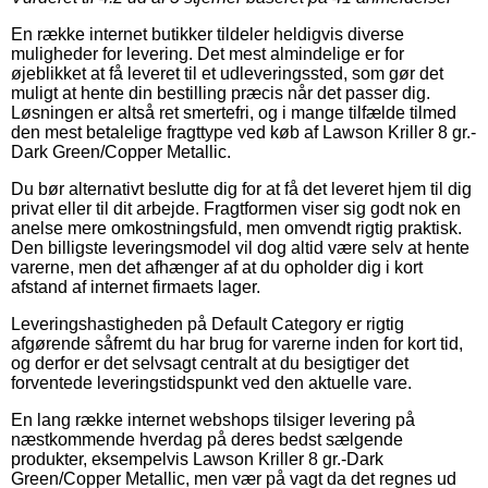
En række internet butikker tildeler heldigvis diverse
muligheder for levering. Det mest almindelige er for
øjeblikket at få leveret til et udleveringssted, som gør det
muligt at hente din bestilling præcis når det passer dig.
Løsningen er altså ret smertefri, og i mange tilfælde tilmed
den mest betalelige fragttype ved køb af Lawson Kriller 8 gr.-
Dark Green/Copper Metallic.
Du bør alternativt beslutte dig for at få det leveret hjem til dig
privat eller til dit arbejde. Fragtformen viser sig godt nok en
anelse mere omkostningsfuld, men omvendt rigtig praktisk.
Den billigste leveringsmodel vil dog altid være selv at hente
varerne, men det afhænger af at du opholder dig i kort
afstand af internet firmaets lager.
Leveringshastigheden på Default Category er rigtig
afgørende såfremt du har brug for varerne inden for kort tid,
og derfor er det selvsagt centralt at du besigtiger det
forventede leveringstidspunkt ved den aktuelle vare.
En lang række internet webshops tilsiger levering på
næstkommende hverdag på deres bedst sælgende
produkter, eksempelvis Lawson Kriller 8 gr.-Dark
Green/Copper Metallic, men vær på vagt da det regnes ud