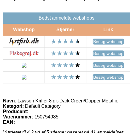
Bedst anmeldte webshops
Webshop
Stjerner
Link
Besøg webshop
Besøg webshop
Besøg webshop
Besøg webshop
Navn:
Lawson Kriller 8 gr.-Dark Green/Copper Metallic
Kategori:
Default Category
Producent:
Varenummer:
150754985
EAN:
Vurderet til
4.2
ud af 5 stjerner baseret på
41
anmeldelser