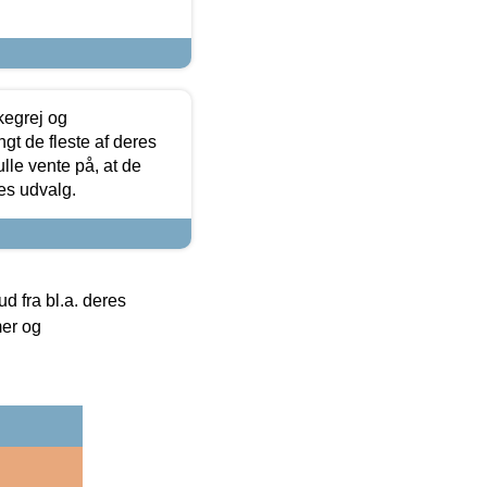
kegrej og
angt de fleste af deres
ulle vente på, at de
res udvalg.
 fra bl.a. deres
mer og