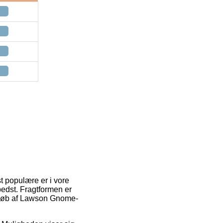
st populære er i vore
bedst. Fragtformen er
d køb af Lawson Gnome-