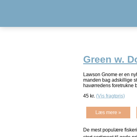
Green w. Do
Lawson Gnome er en nyhe
manden bag adskillige st
havørredens foretrukne b
45
kr.
(Vis fragtpris)
Læs mere »
De mest populære fiskeri