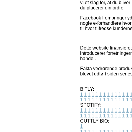
vi et slag for, at du bliv
du placerer din ordre.
Facebook frembringer yde
nogle e-forhandlere hvor f
til hvor tilfredse kunderne
Dette website finansiere
introducerer forretninger
handel.
Fakta vedrørende produkt
blevet udført siden sene
BITLY:
1
1
1
1
1
1
1
1
1
1
1
1
1
1
1
1
1
1
1
1
1
1
1
1
1
1
SPOTIFY:
1
1
1
1
1
1
1
1
1
1
1
1
1
1
1
1
1
1
1
1
1
1
1
1
1
1
CUTTLY BIO:
1
1
1
1
1
1
1
1
1
1
1
1
1
1