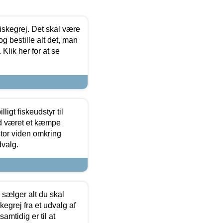
 fiskegrej. Det skal være
og bestille alt det, man
 Klik her for at se
ligt fiskeudstyr til
tid været et kæmpe
stor viden omkring
dvalg.
sælger alt du skal
skegrej fra et udvalg af
samtidig er til at