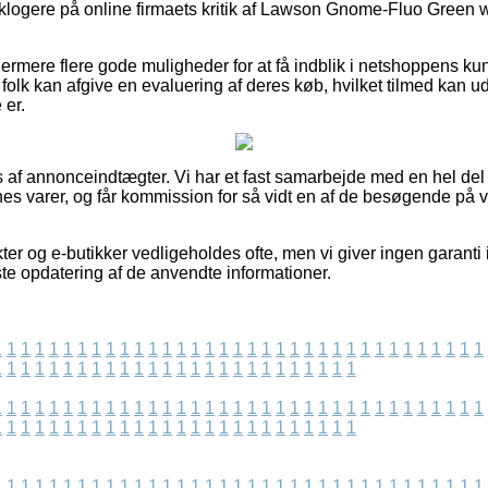
er klogere på online firmaets kritik af Lawson Gnome-Fluo Green w.
rmere flere gode muligheder for at få indblik i netshoppens kun
olk kan afgive en evaluering af deres køb, hvilket tilmed kan udny
 er.
s af annonceindtægter. Vi har et fast samarbejde med en hel del 
nes varer, og får kommission for så vidt en af de besøgende på v
er og e-butikker vedligeholdes ofte, men vi giver ingen garanti 
ste opdatering af de anvendte informationer.
1
1
1
1
1
1
1
1
1
1
1
1
1
1
1
1
1
1
1
1
1
1
1
1
1
1
1
1
1
1
1
1
1
1
1
1
1
1
1
1
1
1
1
1
1
1
1
1
1
1
1
1
1
1
1
1
1
1
1
1
1
1
1
1
1
1
1
1
1
1
1
1
1
1
1
1
1
1
1
1
1
1
1
1
1
1
1
1
1
1
1
1
1
1
1
1
1
1
1
1
1
1
1
1
1
1
1
1
1
1
1
1
1
1
1
1
1
1
1
1
1
1
1
1
1
1
1
1
1
1
1
1
1
1
1
1
1
1
1
1
1
1
1
1
1
1
1
1
1
1
1
1
1
1
1
1
1