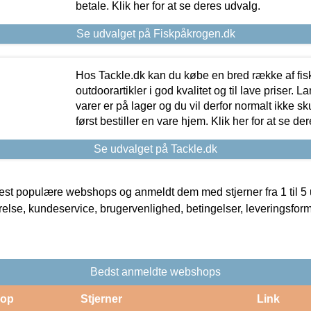
betale. Klik her for at se deres udvalg.
Se udvalget på Fiskpåkrogen.dk
Hos Tackle.dk kan du købe en bred række af fis
outdoorartikler i god kvalitet og til lave priser. L
varer er på lager og du vil derfor normalt ikke sk
først bestiller en vare hjem. Klik her for at se de
Se udvalget på Tackle.dk
t populære webshops og anmeldt dem med stjerner fra 1 til 5 ud
rrelse, kundeservice, brugervenlighed, betingelser, leveringsfor
Bedst anmeldte webshops
op
Stjerner
Link