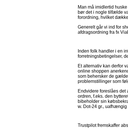
Man må imidlertid huske p
bør det i nogle tilfælde 
forordning, hvilket dækk
Generelt går vi ind for 
afdragsordning fra fx Via
Inden folk handler i en i
forretningsbetingelser, de
Et alternativ kan derfor 
online shoppen anerkender
som behersker de gældend
problemstillinger som føl
Endvidere foreslåes det 
ordren, f.eks. den bytter
bibeholder sin købsbekr
w. Dot-24 gr., uafhængig 
Trustpilot fremskaffer abs