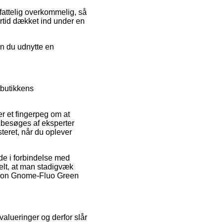
ufattelig overkommelig, så
ertid dækket ind under en
an du udnytte en
tbutikkens
er et fingerpeg om at
n besøges af eksperter
teret, når du oplever
de i forbindelse med
ielt, at man stadigvæk
wson Gnome-Fluo Green
evalueringer og derfor slår