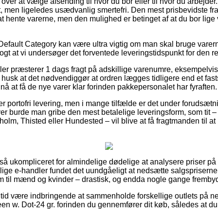
over at vælge afsending til hvor du bor eller til hvor du arbejder
t, men ligeledes usædvanlig smertefri. Den mest prisbevidste fra
 at hente varerne, men den mulighed er betinget af at du bor lige
Default Category kan være ultra vigtig om man skal bruge varer
logt at vi undersøger det forventede leveringstidspunkt for den r
r præsterer 1 dags fragt på adskillige varenumre, eksempel
husk at det nødvendiggør at ordren lægges tidligere end et fasts
 nå at få de nye varer klar forinden pakkepersonalet har fyraften.
er portofri levering, men i mange tilfælde er det under forudsætn
er burde man gribe den mest betalelige leveringsform, som tit
olm, Thisted eller Hundested – vil blive at få fragtmanden til at k
 så ukompliceret for almindelige dødelige at analysere priser på f
llige e-handler fundet det uundgåeligt at nedsætte salgspriserne 
om til mænd og kvinder – drastisk, og endda nogle gange fremby
n tid være indbringende at sammenholde forskellige outlets på ne
w. Dot-24 gr. forinden du gennemfører dit køb, således at du e