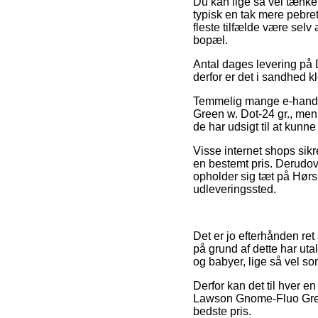
Du kan lige så vel tænke 
typisk en tak mere pebre
fleste tilfælde være selv
bopæl.
Antal dages levering på 
derfor er det i sandhed k
Temmelig mange e-handle
Green w. Dot-24 gr., men 
de har udsigt til at kunne
Visse internet shops sikr
en bestemt pris. Derudov
opholder sig tæt på Hørsh
udleveringssted.
Det er jo efterhånden ret
på grund af dette har uta
og babyer, lige så vel s
Derfor kan det til hver e
Lawson Gnome-Fluo Green 
bedste pris.