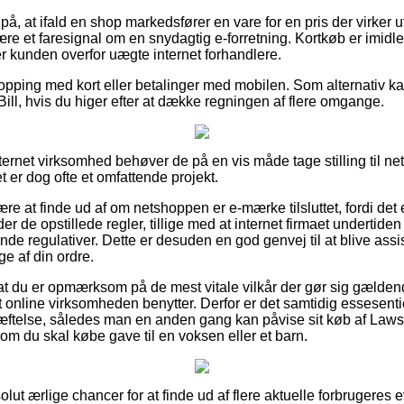
å, at ifald en shop markedsfører en vare for en pris der virker 
være et faresignal om en snydagtig e-forretning. Kortkøb er imidl
er kunden overfor uægte internet forhandlere.
shopping med kort eller betalinger med mobilen. Som alternativ k
Bill, hvis du higer efter at dække regningen af flere omgange.
nternet virksomhed behøver de på en vis måde tage stilling til ne
t er dog ofte et omfattende projekt.
være at finde ud af om netshoppen er e-mærke tilsluttet, fordi det 
 de opstillede regler, tillige med at internet firmaet undertide
e regulativer. Dette er desuden en god genvej til at blive assis
ge af din ordre.
at du er opmærksom på de mest vitale vilkår der gør sig gælden
et online virksomheden benytter. Derfor er det samtidig essesent
æftelse, således man en anden gang kan påvise sit køb af La
om du skal købe gave til en voksen eller et barn.
olut ærlige chancer for at finde ud af flere aktuelle forbrugeres 