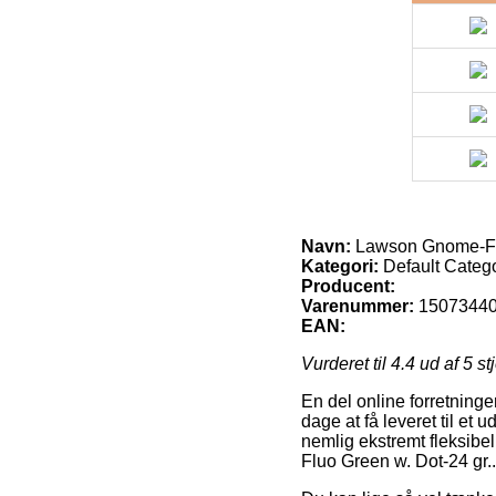
Navn:
Lawson Gnome-Flu
Kategori:
Default Categ
Producent:
Varenummer:
1507344
EAN:
Vurderet til
4.4
ud af 5 st
En del online forretninger
dage at få leveret til et
nemlig ekstremt fleksibe
Fluo Green w. Dot-24 gr..