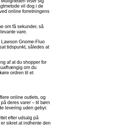
. Muligheden viser sig
gtmetode vil dog i de
 ved online forretningens
ne om få sekunder, så
elevante vare.
vis Lawson Gnome-Fluo
at tidspunkt, således at
ing af at du shopper for
 – uafhængig om du
øre ordren til et
lere online outlets, og
på deres varer – til børn
de levering uden gebyr.
ttet efter udsalg på
r sikret at indhente den