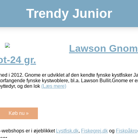
Trendy Junior
Lawson Gnom
t-24 gr.
d i 2012. Gnome er udviklet af den kendte fynske kystfisker 
orfangende fynske kystwoblere, bl.a. Lawson Bullit.Gnome er en 
yttedyr, og den lok
(Læs mere)
Køb nu »
-webshops er i øjeblikket
Lystfisk.dk
,
Fiskegrej.dk
og
Fiskpåkro