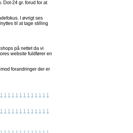
 Dot-24 gr. forud for at
defokus. I øvrigt ses
ttes til at tage stilling
shops på nettet da vi
ores website fuldfører en
imod forandringer der er
1
1
1
1
1
1
1
1
1
1
1
1
1
1
1
1
1
1
1
1
1
1
1
1
1
1
1
1
1
1
1
1
1
1
1
1
1
1
1