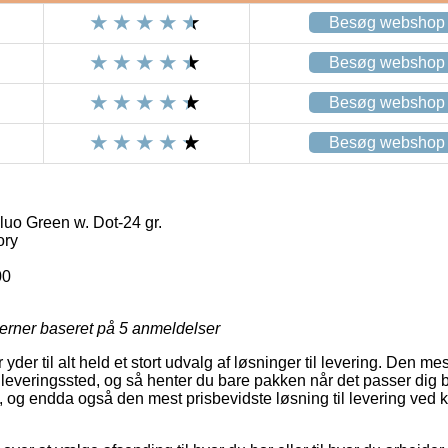
Besøg webshop
Besøg webshop
Besøg webshop
Besøg webshop
o Green w. Dot-24 gr.
ory
00
jerner baseret på
5
anmeldelser
 yder til alt held et stort udvalg af løsninger til levering. Den me
 udleveringssted, og så henter du bare pakken når det passer dig 
l, og endda også den mest prisbevidste løsning til levering ve