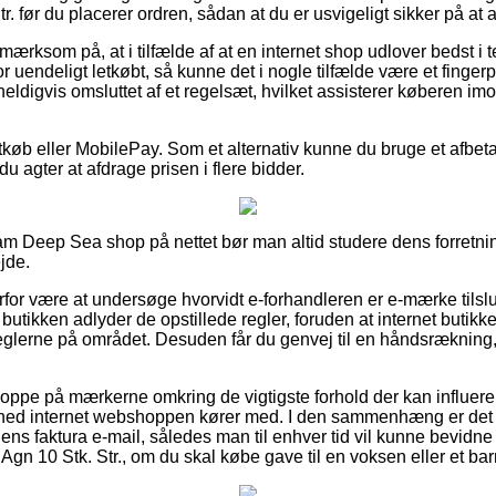
tr. før du placerer ordren, sådan at du er usvigeligt sikker på at 
ærksom på, at i tilfælde af at en internet shop udlover bedst i te
r uendeligt letkøbt, så kunne det i nogle tilfælde være et finge
 heldigvis omsluttet af et regelsæt, hvilket assisterer køberen imo
rtkøb eller MobilePay. Som et alternativ kunne du bruge et afbet
u agter at afdrage prisen i flere bidder.
m Deep Sea shop på nettet bør man altid studere dens forretnin
jde.
rfor være at undersøge hvorvidt e-forhandleren er e-mærke tilslut
 butikken adlyder de opstillede regler, foruden at internet butikk
eglerne på området. Desuden får du genvej til en håndsrækning, 
er oppe på mærkerne omkring de vigtigste forhold der kan influer
ghed internet webshoppen kører med. I den sammenhæng er det li
ens faktura e-mail, således man til enhver tid vil kunne bevidne s
 Agn 10 Stk. Str., om du skal købe gave til en voksen eller et bar