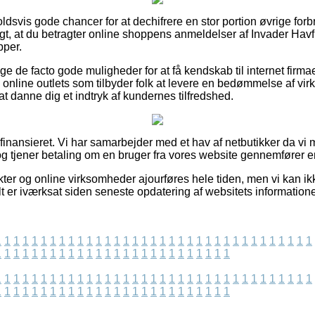
oldsvis gode chancer for at dechifrere en stor portion øvrige for
gt, at du betragter online shoppens anmeldelser af Invader Havf
pper.
ige de facto gode muligheder for at få kendskab til internet firma
 online outlets som tilbyder folk at levere en bedømmelse af v
t danne dig et indtryk af kundernes tilfredshed.
finansieret. Vi har samarbejder med et hav af netbutikker da vi
g tjener betaling om en bruger fra vores website gennemfører e
er og online virksomheder ajourføres hele tiden, men vi kan ik
lt er iværksat siden seneste opdatering af websitets informatione
1
1
1
1
1
1
1
1
1
1
1
1
1
1
1
1
1
1
1
1
1
1
1
1
1
1
1
1
1
1
1
1
1
1
1
1
1
1
1
1
1
1
1
1
1
1
1
1
1
1
1
1
1
1
1
1
1
1
1
1
1
1
1
1
1
1
1
1
1
1
1
1
1
1
1
1
1
1
1
1
1
1
1
1
1
1
1
1
1
1
1
1
1
1
1
1
1
1
1
1
1
1
1
1
1
1
1
1
1
1
1
1
1
1
1
1
1
1
1
1
1
1