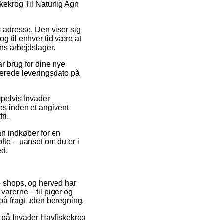
ekrog Til Naturlig Agn
es adresse. Den viser sig
og til enhver tid være at
ens arbejdslager.
r brug for dine nye
imerede leveringsdato på
mpelvis Invader
les inden et angivent
ri.
an indkøber for en
te – uanset om du er i
ed.
ne shops, og herved har
varerne – til piger og
på fragt uden beregning.
alg på Invader Havfiskekrog