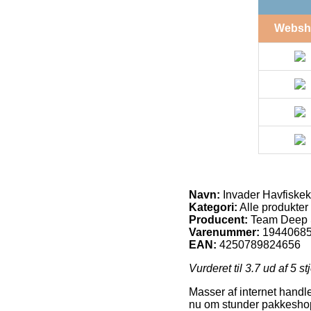
Websh
Navn:
Invader Havfiskekr
Kategori:
Alle produkter
Producent:
Team Deep
Varenummer:
1944068
EAN:
4250789824656
Vurderet til
3.7
ud af 5 st
Masser af internet handle
nu om stunder pakkeshops,