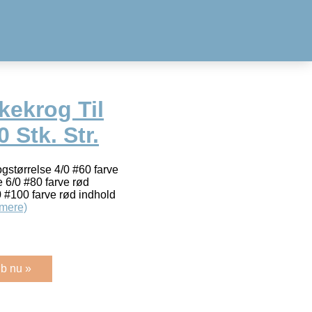
kekrog Til
 Stk. Str.
ogstørrelse 4/0 #60 farve
e 6/0 #80 farve rød
0 #100 farve rød indhold
mere)
b nu »