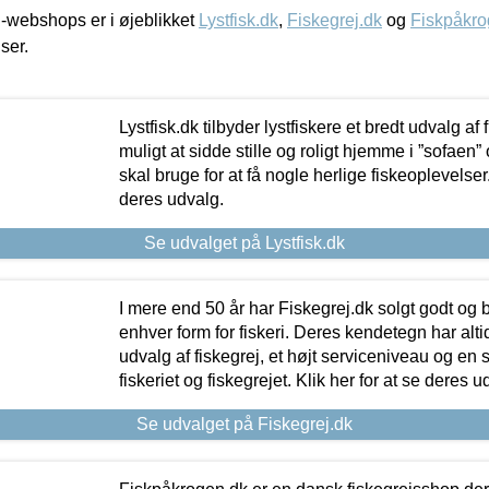
-webshops er i øjeblikket
Lystfisk.dk
,
Fiskegrej.dk
og
Fiskpåkro
iser.
Lystfisk.dk tilbyder lystfiskere et bredt udvalg af
muligt at sidde stille og roligt hjemme i ”sofaen” 
skal bruge for at få nogle herlige fiskeoplevelser.
deres udvalg.
Se udvalget på Lystfisk.dk
I mere end 50 år har Fiskegrej.dk solgt godt og bil
enhver form for fiskeri. Deres kendetegn har al
udvalg af fiskegrej, et højt serviceniveau og en 
fiskeriet og fiskegrejet. Klik her for at se deres u
Se udvalget på Fiskegrej.dk