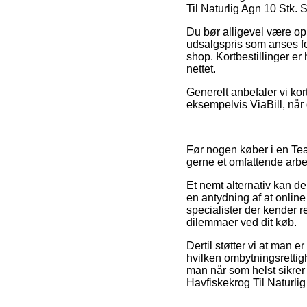
Til Naturlig Agn 10 Stk. S
Du bør alligevel være opm
udsalgspris som anses fo
shop. Kortbestillinger er
nettet.
Generelt anbefaler vi ko
eksempelvis ViaBill, når d
Før nogen køber i en Tea
gerne et omfattende arbe
Et nemt alternativ kan de
en antydning af at online
specialister der kender r
dilemmaer ved dit køb.
Dertil støtter vi at man 
hvilken ombytningsretti
man når som helst sikrer 
Havfiskekrog Til Naturlig