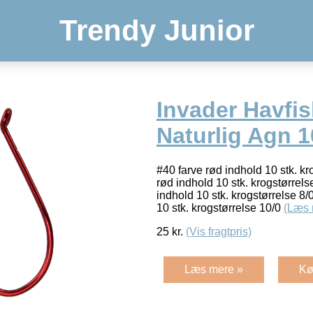
Trendy Junior
Invader Havfis
Naturlig Agn 10
#40 farve rød indhold 10 stk. kr
rød indhold 10 stk. krogstørrels
indhold 10 stk. krogstørrelse 8/
10 stk. krogstørrelse 10/0
(Læs 
25
kr.
(Vis fragtpris)
Læs mere »
Kø