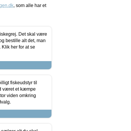
gen.dk
, som alle har et
 fiskegrej. Det skal være
og bestille alt det, man
 Klik her for at se
ligt fiskeudstyr til
tid været et kæmpe
stor viden omkring
dvalg.