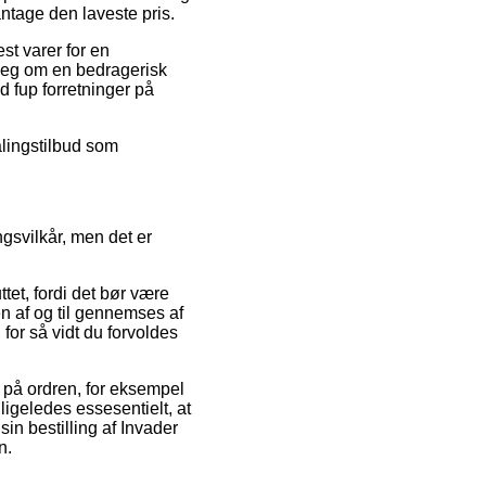
antage den laveste pris.
st varer for en
rpeg om en bedragerisk
d fup forretninger på
alingstilbud som
gsvilkår, men det er
tet, fordi det bør være
en af og til gennemses af
for så vidt du forvoldes
e på ordren, for eksempel
geledes essesentielt, at
in bestilling af Invader
n.