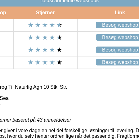
Bedst anmeldte webshops
op
Stjerner
Link
Besøg webshop
Besøg webshop
Besøg webshop
Besøg webshop
og Til Naturlig Agn 10 Stk. Str.
 Sea
5
jerner baseret på
43
anmeldelser
r giver i vore dage en hel del forskellige løsninger til levering.
 hvor du selv henter ordren lige når det passer dig. Fragtformen 