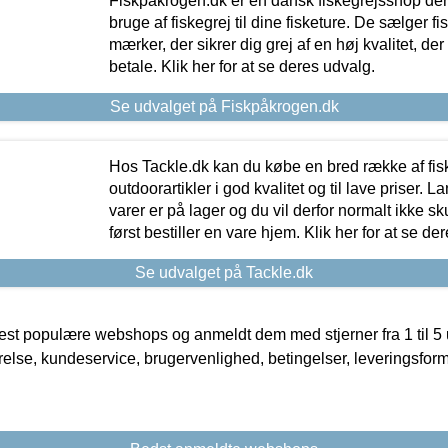
Fiskpåkrogen.dk er en dansk fiskegrejsshop der 
bruge af fiskegrej til dine fisketure. De sælger fi
mærker, der sikrer dig grej af en høj kvalitet, der 
betale. Klik her for at se deres udvalg.
Se udvalget på Fiskpåkrogen.dk
Hos Tackle.dk kan du købe en bred række af fis
outdoorartikler i god kvalitet og til lave priser. L
varer er på lager og du vil derfor normalt ikke sk
først bestiller en vare hjem. Klik her for at se de
Se udvalget på Tackle.dk
t populære webshops og anmeldt dem med stjerner fra 1 til 5 ud
rrelse, kundeservice, brugervenlighed, betingelser, leveringsfor