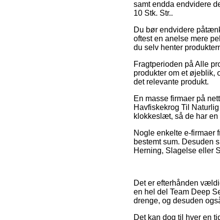
samt endda endvidere den
10 Stk. Str..
Du bør endvidere påtænke 
oftest en anelse mere peb
du selv henter produktern
Fragtperioden på Alle pr
produkter om et øjeblik, 
det relevante produkt.
En masse firmaer på nette
Havfiskekrog Til Naturlig
klokkeslæt, så de har en c
Nogle enkelte e-firmaer 
bestemt sum. Desuden sk
Herning, Slagelse eller So
Det er efterhånden vældig
en hel del Team Deep Sea 
drenge, og desuden også
Det kan dog til hver en ti