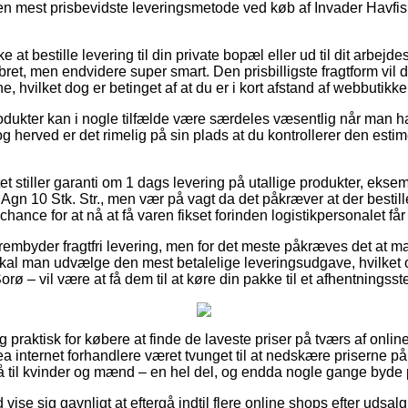
 mest prisbevidste leveringsmetode ved køb af Invader Havfisk
at bestille levering til din private bopæl eller ud til dit arbejd
ret, men endvidere super smart. Den prisbilligste fragtform vil d
e, hvilket dog er betinget af at du er i kort afstand af webbutikk
odukter kan i nogle tilfælde være særdeles væsentlig når man ha
og herved er det rimelig på sin plads at du kontrollerer den est
t stiller garanti om 1 dags levering på utallige produkter, ekse
 Agn 10 Stk. Str., men vær på vagt da det påkræver at der bestil
hance for at nå at få varen fikset forinden logistikpersonalet får f
frembyder fragtfri levering, men for det meste påkræves det at m
al man udvælge den mest betalelige leveringsudgave, hvilket of
rø – vil være at få dem til at køre din pakke til et afhentningsst
 praktisk for købere at finde de laveste priser på tværs af onli
internet forhandlere været tvunget til at nedskære priserne på 
 til kvinder og mænd – en hel del, og endda nogle gange byde 
d vise sig gavnligt at eftergå indtil flere online shops efter uds