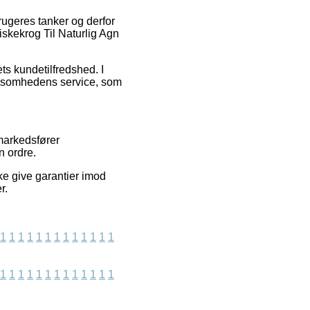
brugeres tanker og derfor
iskekrog Til Naturlig Agn
ets kundetilfredshed. I
irksomhedens service, som
 markedsfører
n ordre.
ke give garantier imod
r.
1
1
1
1
1
1
1
1
1
1
1
1
1
1
1
1
1
1
1
1
1
1
1
1
1
1