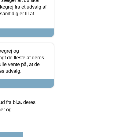
sælger alt du skal
skegrej fra et udvalg af
samtidig er til at
kegrej og
angt de fleste af deres
ulle vente på, at de
res udvalg.
 fra bl.a. deres
mer og