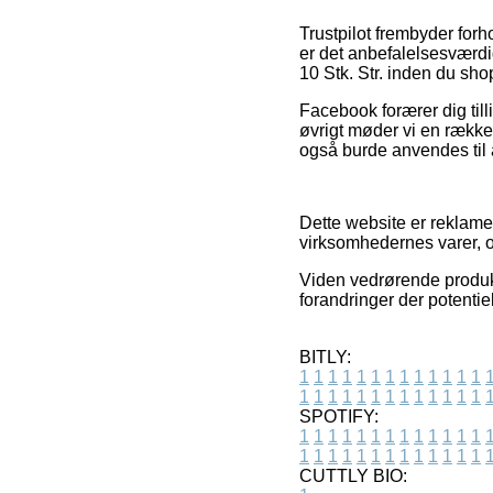
Trustpilot frembyder forh
er det anbefalelsesværdi
10 Stk. Str. inden du sho
Facebook forærer dig till
øvrigt møder vi en række
også burde anvendes til a
Dette website er reklame
virksomhedernes varer, o
Viden vedrørende produkt
forandringer der potentie
BITLY:
1
1
1
1
1
1
1
1
1
1
1
1
1
1
1
1
1
1
1
1
1
1
1
1
1
1
SPOTIFY:
1
1
1
1
1
1
1
1
1
1
1
1
1
1
1
1
1
1
1
1
1
1
1
1
1
1
CUTTLY BIO: