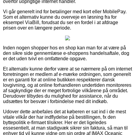
overfor uoprigtige internet handler.
Vi går generelt ind for betalinger med kort eller MobilePay.
Som et alternativ kunne du overveje en løsning fra for
eksempel ViaBill, forudsat du ser en fordel i at afdrage
prisen over en længere periode.
Inden nogen shopper hos en shop kan man for at være på
den sikre side gennemlæse e-shoppens handelsaftale, dog
er det uden tvivl en omfattende opgave.
Et alternativ kunne derfor være at se nærmere på om internet
forretningen er medlem af e-mærke ordningen, som generelt
er en garanti for at online butikken respekterer dansk
lovgivning, og at online forhandleren undertiden monitoreres
af sagkyndige der er meget fortrolige vilkårene på området.
Derudover tilbydes du mulighed for assistance, når du
udsættes for besvær i forbindelse med dit indkøb.
Udover dette anbefales det at køberen er sat ind i de mest
vitale vilkår der har indflydelse på bestillingen, fx den
byttepolitik e-firmaet tilsikrer. Her er det ligeledes
essesentielt, at man stadigvæk sikrer sin faktura, så man til
enhver tid vil kunne vidne om sin ordre af IMAX Oceanic