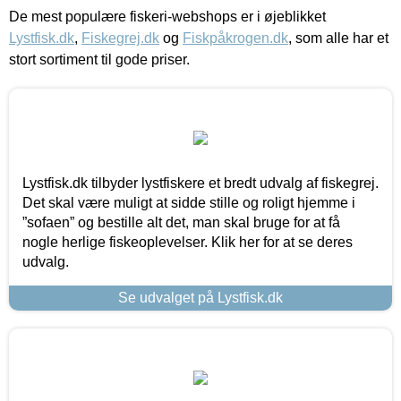
De mest populære fiskeri-webshops er i øjeblikket
Lystfisk.dk
,
Fiskegrej.dk
og
Fiskpåkrogen.dk
, som alle har et
stort sortiment til gode priser.
Lystfisk.dk tilbyder lystfiskere et bredt udvalg af fiskegrej.
Det skal være muligt at sidde stille og roligt hjemme i
”sofaen” og bestille alt det, man skal bruge for at få
nogle herlige fiskeoplevelser. Klik her for at se deres
udvalg.
Se udvalget på Lystfisk.dk