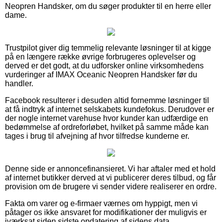
Neopren Handsker, om du søger produkter til en herre eller
dame.
Trustpilot giver dig temmelig relevante løsninger til at kigge
på en længere række øvrige forbrugeres oplevelser og
derved er det godt, at du udforsker online virksomhedens
vurderinger af IMAX Oceanic Neopren Handsker før du
handler.
Facebook resulterer i desuden altid fornemme løsninger til
at få indtryk af internet selskabets kundefokus. Derudover er
der nogle internet varehuse hvor kunder kan udfærdige en
bedømmelse af ordreforløbet, hvilket på samme måde kan
tages i brug til afvejning af hvor tilfredse kunderne er.
Denne side er annoncefinansieret. Vi har aftaler med et hold
af internet butikker derved at vi publicerer deres tilbud, og får
provision om de brugere vi sender videre realiserer en ordre.
Fakta om varer og e-firmaer værnes om hyppigt, men vi
påtager os ikke ansvaret for modifikationer der muligvis er
iværksat siden sidste opdatering af sidens data.