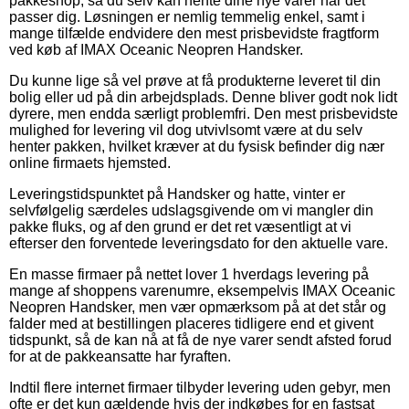
pakkeshop, så du selv kan hente dine nye varer når det
passer dig. Løsningen er nemlig temmelig enkel, samt i
mange tilfælde endvidere den mest prisbevidste fragtform
ved køb af IMAX Oceanic Neopren Handsker.
Du kunne lige så vel prøve at få produkterne leveret til din
bolig eller ud på din arbejdsplads. Denne bliver godt nok lidt
dyrere, men endda særligt problemfri. Den mest prisbevidste
mulighed for levering vil dog utvivlsomt være at du selv
henter pakken, hvilket kræver at du fysisk befinder dig nær
online firmaets hjemsted.
Leveringstidspunktet på Handsker og hatte, vinter er
selvfølgelig særdeles udslagsgivende om vi mangler din
pakke fluks, og af den grund er det ret væsentligt at vi
efterser den forventede leveringsdato for den aktuelle vare.
En masse firmaer på nettet lover 1 hverdags levering på
mange af shoppens varenumre, eksempelvis IMAX Oceanic
Neopren Handsker, men vær opmærksom på at det står og
falder med at bestillingen placeres tidligere end et givent
tidspunkt, så de kan nå at få de nye varer sendt afsted forud
for at de pakkeansatte har fyraften.
Indtil flere internet firmaer tilbyder levering uden gebyr, men
ofte er det kun gældende hvis der indkøbes for en fastsat