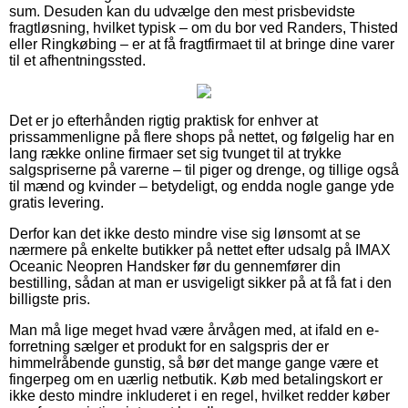
sum. Desuden kan du udvælge den mest prisbevidste
fragtløsning, hvilket typisk – om du bor ved Randers, Thisted
eller Ringkøbing – er at få fragtfirmaet til at bringe dine varer
til et afhentningssted.
Det er jo efterhånden rigtig praktisk for enhver at
prissammenligne på flere shops på nettet, og følgelig har en
lang række online firmaer set sig tvunget til at trykke
salgspriserne på varerne – til piger og drenge, og tillige også
til mænd og kvinder – betydeligt, og endda nogle gange yde
gratis levering.
Derfor kan det ikke desto mindre vise sig lønsomt at se
nærmere på enkelte butikker på nettet efter udsalg på IMAX
Oceanic Neopren Handsker før du gennemfører din
bestilling, sådan at man er usvigeligt sikker på at få fat i den
billigste pris.
Man må lige meget hvad være årvågen med, at ifald en e-
forretning sælger et produkt for en salgspris der er
himmelråbende gunstig, så bør det mange gange være et
fingerpeg om en uærlig netbutik. Køb med betalingskort er
ikke desto mindre inkluderet i en regel, hvilket redder køber