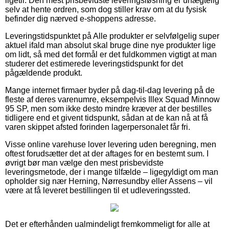
ligetil. Den mest prisbevidste leveringsløsning er unægtelig
selv at hente ordren, som dog stiller krav om at du fysisk
befinder dig nærved e-shoppens adresse.
Leveringstidspunktet på Alle produkter er selvfølgelig super
aktuel ifald man absolut skal bruge dine nye produkter lige
om lidt, så med det formål er det fuldkommen vigtigt at man
studerer det estimerede leveringstidspunkt for det
pågældende produkt.
Mange internet firmaer byder på dag-til-dag levering på de
fleste af deres varenumre, eksempelvis Illex Squad Minnow
95 SP, men som ikke desto mindre kræver at der bestilles
tidligere end et givent tidspunkt, sådan at de kan nå at få
varen skippet afsted forinden lagerpersonalet får fri.
Visse online varehuse lover levering uden beregning, men
oftest forudsætter det at der aftages for en bestemt sum. I
øvrigt bør man vælge den mest prisbevidste
leveringsmetode, der i mange tilfælde – ligegyldigt om man
opholder sig nær Herning, Nørresundby eller Assens – vil
være at få leveret bestillingen til et udleveringssted.
Det er efterhånden ualmindeligt fremkommeligt for alle at