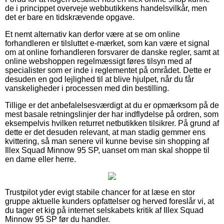
de i princippet overveje webbutikkens handelsvilkår, men
det er bare en tidskrævende opgave.
Et nemt alternativ kan derfor være at se om online
forhandleren er tilsluttet e-mærket, som kan være et signal
om at online forhandleren forsvarer de danske regler, samt at
online webshoppen regelmæssigt føres tilsyn med af
specialister som er inde i reglementet på området. Dette er
desuden en god lejlighed til at blive hjulpet, når du får
vanskeligheder i processen med din bestilling.
Tillige er det anbefalelsesværdigt at du er opmærksom på de
mest basale retningslinjer der har indflydelse på ordren, som
eksempelvis hvilken returret netbutikken tilsikrer. På grund af
dette er det desuden relevant, at man stadig gemmer ens
kvittering, så man senere vil kunne bevise sin shopping af
Illex Squad Minnow 95 SP, uanset om man skal shoppe til
en dame eller herre.
Trustpilot yder evigt stabile chancer for at læse en stor
gruppe aktuelle kunders opfattelser og herved foreslår vi, at
du tager et kig på internet selskabets kritik af Illex Squad
Minnow 95 SP før du handler.