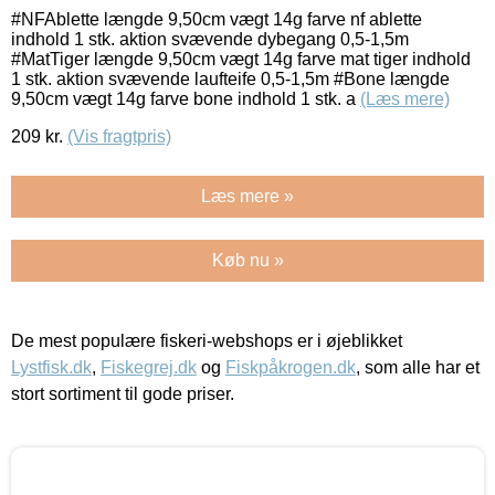
#NFAblette længde 9,50cm vægt 14g farve nf ablette
indhold 1 stk. aktion svævende dybegang 0,5-1,5m
#MatTiger længde 9,50cm vægt 14g farve mat tiger indhold
1 stk. aktion svævende laufteife 0,5-1,5m #Bone længde
9,50cm vægt 14g farve bone indhold 1 stk. a
(Læs mere)
209
kr.
(Vis fragtpris)
Læs mere »
Køb nu »
De mest populære fiskeri-webshops er i øjeblikket
Lystfisk.dk
,
Fiskegrej.dk
og
Fiskpåkrogen.dk
, som alle har et
stort sortiment til gode priser.