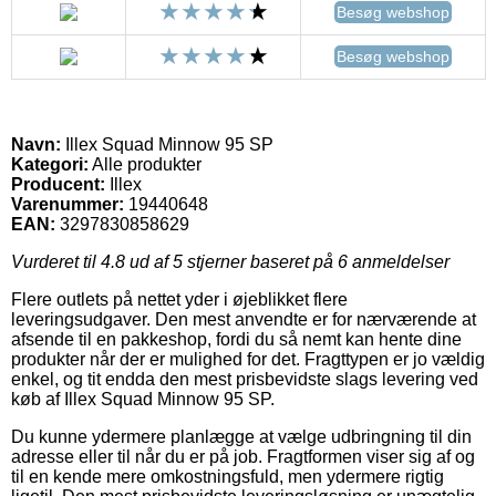
Besøg webshop
Besøg webshop
Navn:
Illex Squad Minnow 95 SP
Kategori:
Alle produkter
Producent:
Illex
Varenummer:
19440648
EAN:
3297830858629
Vurderet til
4.8
ud af 5 stjerner baseret på
6
anmeldelser
Flere outlets på nettet yder i øjeblikket flere
leveringsudgaver. Den mest anvendte er for nærværende at
afsende til en pakkeshop, fordi du så nemt kan hente dine
produkter når der er mulighed for det. Fragttypen er jo vældig
enkel, og tit endda den mest prisbevidste slags levering ved
køb af Illex Squad Minnow 95 SP.
Du kunne ydermere planlægge at vælge udbringning til din
adresse eller til når du er på job. Fragtformen viser sig af og
til en kende mere omkostningsfuld, men ydermere rigtig