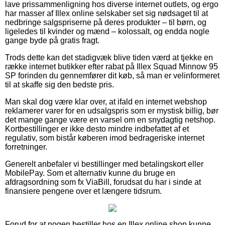
lave prissammenligning hos diverse internet outlets, og ergo
har masser af Illex online selskaber set sig nødsaget til at
nedbringe salgspriserne på deres produkter – til børn, og
ligeledes til kvinder og mænd – kolossalt, og endda nogle
gange byde på gratis fragt.
Trods dette kan det stadigvæk blive tiden værd at tjekke en
række internet butikker efter rabat på Illex Squad Minnow 95
SP forinden du gennemfører dit køb, så man er velinformeret
til at skaffe sig den bedste pris.
Man skal dog være klar over, at ifald en internet webshop
reklamerer varer for en udsalgspris som er mystisk billig, bør
det mange gange være en varsel om en snydagtig netshop.
Kortbestillinger er ikke desto mindre indbefattet af et
regulativ, som bistår køberen imod bedrageriske internet
forretninger.
Generelt anbefaler vi bestillinger med betalingskort eller
MobilePay. Som et alternativ kunne du bruge en
afdragsordning som fx ViaBill, forudsat du har i sinde at
finansiere pengene over et længere tidsrum.
Forud for at nogen bestiller hos en Illex online shop kunne