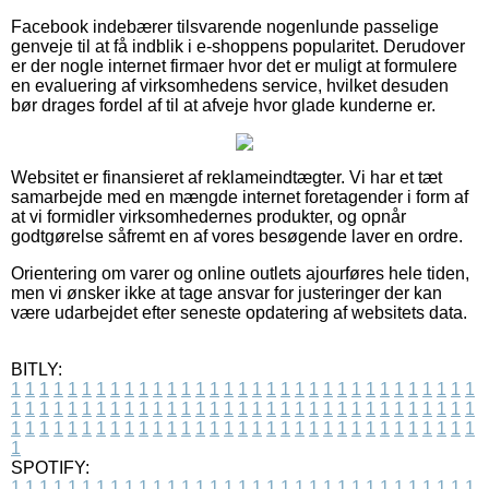
Facebook indebærer tilsvarende nogenlunde passelige
genveje til at få indblik i e-shoppens popularitet. Derudover
er der nogle internet firmaer hvor det er muligt at formulere
en evaluering af virksomhedens service, hvilket desuden
bør drages fordel af til at afveje hvor glade kunderne er.
Websitet er finansieret af reklameindtægter. Vi har et tæt
samarbejde med en mængde internet foretagender i form af
at vi formidler virksomhedernes produkter, og opnår
godtgørelse såfremt en af vores besøgende laver en ordre.
Orientering om varer og online outlets ajourføres hele tiden,
men vi ønsker ikke at tage ansvar for justeringer der kan
være udarbejdet efter seneste opdatering af websitets data.
BITLY:
1
1
1
1
1
1
1
1
1
1
1
1
1
1
1
1
1
1
1
1
1
1
1
1
1
1
1
1
1
1
1
1
1
1
1
1
1
1
1
1
1
1
1
1
1
1
1
1
1
1
1
1
1
1
1
1
1
1
1
1
1
1
1
1
1
1
1
1
1
1
1
1
1
1
1
1
1
1
1
1
1
1
1
1
1
1
1
1
1
1
1
1
1
1
1
1
1
1
1
1
SPOTIFY:
1
1
1
1
1
1
1
1
1
1
1
1
1
1
1
1
1
1
1
1
1
1
1
1
1
1
1
1
1
1
1
1
1