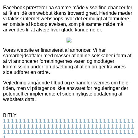
Facebook præsterer på samme måde visse fine chancer for
at få en idé om webbutikkens troværdighed. Herinde møder
vi faktisk internet webshops hvor det er muligt at formulere
en omtale af købsoplevelsen, som på samme måde må
anvendes til at afveje hvor glade kunderne er.
Vores website er finansieret af annoncer. Vi har
samarbejdsaftaler med masser af online selskaber i form af
at vi annoncerer forretningernes varer, og modtager
kommission under forudsætning af at en bruger fra vores
side udfører en ordre.
Vejledning angående tilbud og e-handler værnes om hele
tiden, men vi påtager os ikke ansvaret for reguleringer der
potentielt er implementeret siden nyligste opdatering af
websitets data.
BITLY:
1
1
1
1
1
1
1
1
1
1
1
1
1
1
1
1
1
1
1
1
1
1
1
1
1
1
1
1
1
1
1
1
1
1
1
1
1
1
1
1
1
1
1
1
1
1
1
1
1
1
1
1
1
1
1
1
1
1
1
1
1
1
1
1
1
1
1
1
1
1
1
1
1
1
1
1
1
1
1
1
1
1
1
1
1
1
1
1
1
1
1
1
1
1
1
1
1
1
1
1