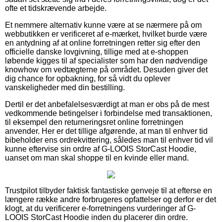
ofte et tidskrævende arbejde.
Et nemmere alternativ kunne være at se nærmere på om
webbutikken er verificeret af e-mærket, hvilket burde være
en antydning af at online forretningen retter sig efter den
officielle danske lovgivning, tillige med at e-shoppen
løbende kigges til af specialister som har den nødvendige
knowhow om vedtægterne på området. Desuden giver det
dig chance for opbakning, for så vidt du oplever
vanskeligheder med din bestilling.
Dertil er det anbefalelsesværdigt at man er obs på de mest
vedkommende betingelser i forbindelse med transaktionen,
til eksempel den returneringsret online forretningen
anvender. Her er det tillige afgørende, at man til enhver tid
bibeholder ens ordrekvittering, således man til enhver tid vil
kunne eftervise sin ordre af G-LOOIS StorCast Hoodie,
uanset om man skal shoppe til en kvinde eller mand.
Trustpilot tilbyder faktisk fantastiske genveje til at efterse en
længere række andre forbrugeres opfattelser og derfor er det
klogt, at du verificerer e-forretningens vurderinger af G-
LOOIS StorCast Hoodie inden du placerer din ordre.