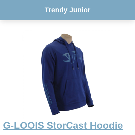
Trendy Junior
G-LOOIS StorCast Hoodie