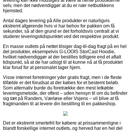
levering kan ikke modsiges at være at hente produkterne
selv, men det nødvendiggør at du er nær netbutikkens
hjemsted.
Antal dages levering på Alle produkter er naturligvis
ekstremt afgørende hvis vi har behov for pakken om få
sekunder, så af den grund er det forholdsvis centralt at vi
studerer leveringstidspunktet ved det respektive produkt.
En masse outlets på nettet tilsiger dag-til-dag fragt på en hel
del produkter, eksempelvis G-LOOIS StorCast Hoodie,
hvilket nødvendiggør at der bestilles tidligere end et aftalt
tidspunkt, så at de har udsigt til at kunne nå at få produktet
klar forud for at personalet tager hjem.
Visse internet forretninger yder gratis fragt, men i de fleste
tilfælde er det forudsat at der købes for et bestemt beløb.
Som alternativ burde du foretrække den mest letkøbte
leveringsmetode, der oftest – uden hensyn til om du befinder
sig tæt på Randers, Værløse eller Vojens – vil blive at få
fragtmanden til at levere din bestilling til en pakkeshop.
Det er ekstremt smertefrit for købere at prissammenligne i
blandt forskellige internet outlets, og herved har en hel del