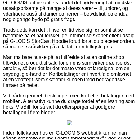
G-LOOMIS online outlets fundet det nødvendigt at mindske
udsalgspriserne på mange af deres varer – til juniorer, og
yderligere også til damer og herrer – betydeligt, og endda
nogle gange byde på gratis fragt.
Trods dette kan det til hver en tid vise sig lønsomt at se
nærmere på et par forskellige internet selskaber efter udsalg
på G-LOOIS StorCast Hoodie forud for at du placerer ordren,
så man er skråsikker på at få fat i den billigste pris.
Man må bare huske på, at i tilfælde af at en online shop
tilbyder et produkt til salg for en pris som virker grænseløst
attraktiv, så bør det for det meste være et faresignal om en
snydagtig e-handler. Kortbetalinger er i hvert fald omfavnet
af en vedtægt, som skærmer kunden imod bedrageriske
firmaer på nettet.
Vi tilråder generelt bestillinger med kort eller betalinger med
mobilen. Alternativt kunne du drage fordel af en løsning som
f.eks. ViaBill, for så vidt du efterspørger at godtgøre
betalingen i flere bidder.
Inden folk køber hos en G-LOOMIS webbutik kunne man
sådan set sætte sig ind i deres forretningsvilkår, dog er det