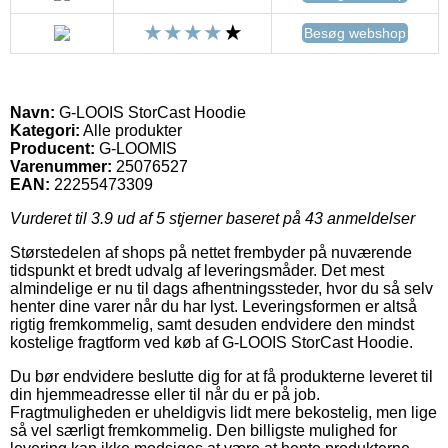
Besøg webshop
Navn:
G-LOOIS StorCast Hoodie
Kategori:
Alle produkter
Producent:
G-LOOMIS
Varenummer:
25076527
EAN:
22255473309
Vurderet til
3.9
ud af 5 stjerner baseret på
43
anmeldelser
Størstedelen af shops på nettet frembyder på nuværende
tidspunkt et bredt udvalg af leveringsmåder. Det mest
almindelige er nu til dags afhentningssteder, hvor du så selv
henter dine varer når du har lyst. Leveringsformen er altså
rigtig fremkommelig, samt desuden endvidere den mindst
kostelige fragtform ved køb af G-LOOIS StorCast Hoodie.
Du bør endvidere beslutte dig for at få produkterne leveret til
din hjemmeadresse eller til når du er på job.
Fragtmuligheden er uheldigvis lidt mere bekostelig, men lige
så vel særligt fremkommelig. Den billigste mulighed for