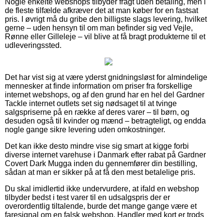
Nogle enkelte webshops tilbyder fragt uden betaling, men i
de fleste tilfælde afkræver det at man køber for en fastsat
pris. I øvrigt må du gribe den billigste slags levering, hvilket
gerne – uden hensyn til om man befinder sig ved Vejle,
Rønne eller Gilleleje – vil blive at få bragt produkterne til et
udleveringssted.
Det har vist sig at være yderst gnidningsløst for almindelige
mennesker at finde information om priser fra forskellige
internet webshops, og af den grund har en hel del Gardner
Tackle internet outlets set sig nødsaget til at tvinge
salgspriserne på en række af deres varer – til børn, og
desuden også til kvinder og mænd – betragteligt, og endda
nogle gange sikre levering uden omkostninger.
Det kan ikke desto mindre vise sig smart at kigge forbi
diverse internet varehuse i Danmark efter rabat på Gardner
Covert Dark Mugga inden du gennemfører din bestilling,
sådan at man er sikker på at få den mest betalelige pris.
Du skal imidlertid ikke undervurdere, at ifald en webshop
tilbyder bedst i test varer til en udsalgspris der er
overordentlig tiltalende, burde det mange gange være et
faresignal om en falsk webshop. Handler med kort er trods