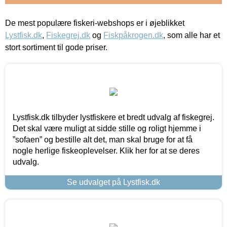
De mest populære fiskeri-webshops er i øjeblikket
Lystfisk.dk
,
Fiskegrej.dk
og
Fiskpåkrogen.dk
, som alle har et
stort sortiment til gode priser.
Lystfisk.dk tilbyder lystfiskere et bredt udvalg af fiskegrej.
Det skal være muligt at sidde stille og roligt hjemme i
”sofaen” og bestille alt det, man skal bruge for at få
nogle herlige fiskeoplevelser. Klik her for at se deres
udvalg.
Se udvalget på Lystfisk.dk