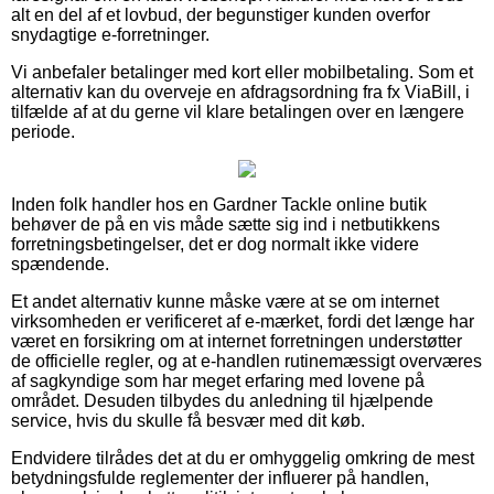
alt en del af et lovbud, der begunstiger kunden overfor
snydagtige e-forretninger.
Vi anbefaler betalinger med kort eller mobilbetaling. Som et
alternativ kan du overveje en afdragsordning fra fx ViaBill, i
tilfælde af at du gerne vil klare betalingen over en længere
periode.
Inden folk handler hos en Gardner Tackle online butik
behøver de på en vis måde sætte sig ind i netbutikkens
forretningsbetingelser, det er dog normalt ikke videre
spændende.
Et andet alternativ kunne måske være at se om internet
virksomheden er verificeret af e-mærket, fordi det længe har
været en forsikring om at internet forretningen understøtter
de officielle regler, og at e-handlen rutinemæssigt overværes
af sagkyndige som har meget erfaring med lovene på
området. Desuden tilbydes du anledning til hjælpende
service, hvis du skulle få besvær med dit køb.
Endvidere tilrådes det at du er omhyggelig omkring de mest
betydningsfulde reglementer der influerer på handlen,