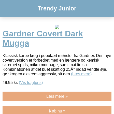
Trendy Junior
Gardner Covert Dark
Mugga
Klassisk karpe krog i populært mønster fra Gardner. Den nye
covert version er forbedret med en længere og kemisk
skærpet spids, mikro modhage, samt mat finish.
Kombinationen af det buet skaft og 25Â° indad vendte øje,
gør krogen ekstrem aggressiv, så den
(Læs mere)
49.95
kr.
(Vis fragtpris)
Læs mere »
Køb nu »