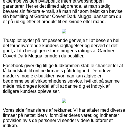
eksempelvis den byttepolitik internet webshoppen
garanterer. Her er det tilmed afgørende, at man stadig
bevarer sin faktura e-mail, så man når som helst kan bevise
sin bestilling af Gardner Covert Dark Mugga, uanset om du
er på udkig efter et produkt til en kvinde eller mand.
Trustpilot byder på ret passende genveje til at bese en hel
del forhenværende kunders iagttagelser og derved er det
godt, at du besigtiger e-forretningens ratings af Gardner
Covert Dark Mugga forinden du bestiller.
Facebook giver dig tillige fuldkommen stabile chancer for at
få kendskab til online firmaets pålidelighed. Derudover
møder vi nogle e-butikker hvor man kan afgive en
bedømmelse af virksomhedens service, hvilket på samme
måde må drages fordel af til at danne dig et indtryk af
tidligere kunders oplevelser.
Vores side finansieres af reklamer. Vi har aftaler med diverse
firmaer på nettet idet vi formidler deres varer, og indhenter
provision hvis de personer vi sender videre fuldfører et
indkøb.