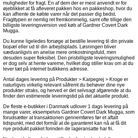
muligheder for fragt. En af dem der er mest anvendt er for
øjeblikket at få afleveret pakken hos en pakkeshop, hvor du
kan afhente de købte varer når det passer dig bedst.
Fragttypen er nemlig ret fremkommelig, samt ofte tillige den
billigste leveringsversion ved køb af Gardner Covert Dark
Mugga.
Du kunne ligeledes forsøge at bestille levering til din private
bopæl eller ud til din arbejdsplads. Løsningen bliver
sædvanligvis en anelse mere omkostningsfuld, men
desuden super fleksibel. Den prisbilligste leveringsmulighed
er dog selv at hente varerne, hvilket dog stiller krav om at du
lever tæt på internet butikkens adresse.
Antal dages levering på Produkter > Karpegrej > Kroge er
naturligvis virkelig relevant såfremt du behøver dine nye
produkter straks, og herved er det selvsagt afgørende at du
finder den estimerede leveringstid på det aktuelle produkt.
De fleste e-butikker i Danmark udlover 1 dags levering på
mange varer, eksempelvis Gardner Covert Dark Mugga, som
forudsætter at transaktionen gennemføres før et aftalt
tidspunkt, med det formål at de garanteret kan nå at få dit
nye produkt pakket forinden de lageransatte har fri.