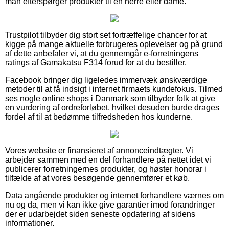
man efterspørger produkter til en herre eller dame.
Trustpilot tilbyder dig stort set fortræffelige chancer for at
kigge på mange aktuelle forbrugeres oplevelser og på grund
af dette anbefaler vi, at du gennemgår e-forretningens
ratings af Gamakatsu F314 forud for at du bestiller.
Facebook bringer dig ligeledes immervæk ønskværdige
metoder til at få indsigt i internet firmaets kundefokus. Tilmed
ses nogle online shops i Danmark som tilbyder folk at give
en vurdering af ordreforløbet, hvilket desuden burde drages
fordel af til at bedømme tilfredsheden hos kunderne.
Vores website er finansieret af annonceindtægter. Vi
arbejder sammen med en del forhandlere på nettet idet vi
publicerer forretningernes produkter, og høster honorar i
tilfælde af at vores besøgende gennemfører et køb.
Data angående produkter og internet forhandlere værnes om
nu og da, men vi kan ikke give garantier imod forandringer
der er udarbejdet siden seneste opdatering af sidens
informationer.