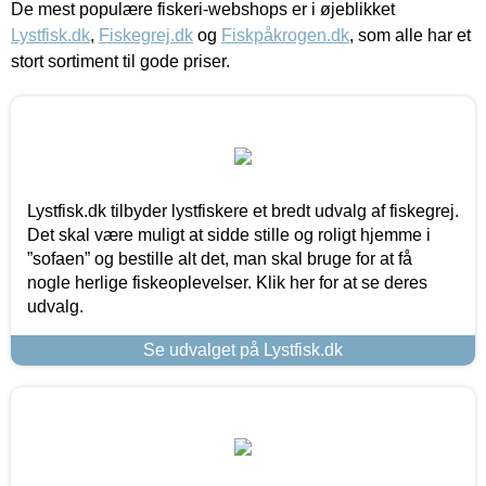
De mest populære fiskeri-webshops er i øjeblikket
Lystfisk.dk
,
Fiskegrej.dk
og
Fiskpåkrogen.dk
, som alle har et
stort sortiment til gode priser.
Lystfisk.dk tilbyder lystfiskere et bredt udvalg af fiskegrej.
Det skal være muligt at sidde stille og roligt hjemme i
”sofaen” og bestille alt det, man skal bruge for at få
nogle herlige fiskeoplevelser. Klik her for at se deres
udvalg.
Se udvalget på Lystfisk.dk