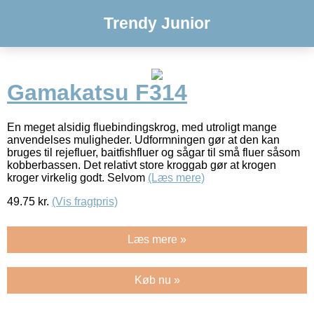
Trendy Junior
Gamakatsu F314
En meget alsidig fluebindingskrog, med utroligt mange
anvendelses muligheder. Udformningen gør at den kan
bruges til rejefluer, baitfishfluer og sågar til små fluer såsom
kobberbassen. Det relativt store kroggab gør at krogen
kroger virkelig godt. Selvom
(Læs mere)
49.75
kr.
(Vis fragtpris)
Læs mere »
Køb nu »