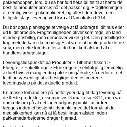
pakkeshoppen, fordi du så har fuld fleksibilitet til at hente de
bestilte produkter præcis når det passer dig. Fragtløsningen
er nemlig virkelig ukompliceret, og oftest derudover den
billigste slags levering ved køb af Gamakatsu F314.
Du bør også planlægge at vælge at få udbragt til dit hus eller
ud til dit arbejde. Fragtmuligheden bliver som regel en tand
mindre prisbillig, men derudover virkelig let. Den prisbilligste
fragtmetode kan ikke modsiges at være at hente produkterne
selv, men dette forudsætter at du bor i kort afstand af e-
handlens arbejdslager.
Leveringstidspunktet på Produkter > Tilbehør fiskeri >
Fluegrej > Enkeltkroge > Fluekroge er selvfølgelig temmelig
aktuel hvis vi mangler din pakke omgående, så derfor er det
fuldt ud væsentligt at vi besigtiger den estimerede
leveringsdato på det aktuelle produkt.
En masse forhandlere på nettet yder dag-til-dag levering på
de fleste produkter, eksempelvis Gamakatsu F314, men vær
opmærksom på at det tager udgangspunkt i at ordren
lægges inden et bestemt tidspunkt, med det formål at de
med sikkerhed kan nå at få bestillingen afsted inden
pakkemedarbejderne drager hjemad.