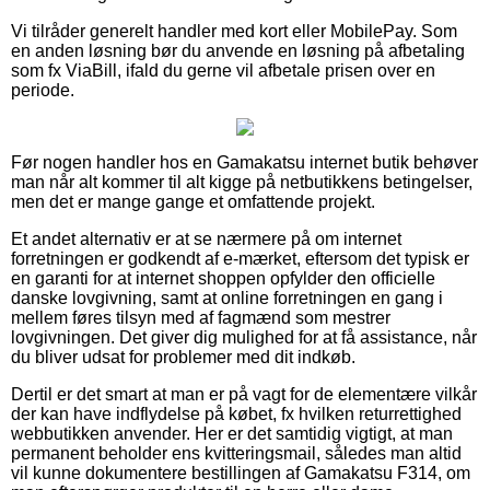
Vi tilråder generelt handler med kort eller MobilePay. Som
en anden løsning bør du anvende en løsning på afbetaling
som fx ViaBill, ifald du gerne vil afbetale prisen over en
periode.
Før nogen handler hos en Gamakatsu internet butik behøver
man når alt kommer til alt kigge på netbutikkens betingelser,
men det er mange gange et omfattende projekt.
Et andet alternativ er at se nærmere på om internet
forretningen er godkendt af e-mærket, eftersom det typisk er
en garanti for at internet shoppen opfylder den officielle
danske lovgivning, samt at online forretningen en gang i
mellem føres tilsyn med af fagmænd som mestrer
lovgivningen. Det giver dig mulighed for at få assistance, når
du bliver udsat for problemer med dit indkøb.
Dertil er det smart at man er på vagt for de elementære vilkår
der kan have indflydelse på købet, fx hvilken returrettighed
webbutikken anvender. Her er det samtidig vigtigt, at man
permanent beholder ens kvitteringsmail, således man altid
vil kunne dokumentere bestillingen af Gamakatsu F314, om