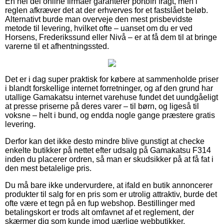
En hel del online firmaer garanterer portofri fragt, men i
reglen afkræver det at der erhverves for et fastslået beløb.
Alternativt burde man overveje den mest prisbevidste
metode til levering, hvilket ofte – uanset om du er ved
Horsens, Frederikssund eller Nivå – er at få dem til at bringe
varerne til et afhentningssted.
Det er i dag super praktisk for købere at sammenholde priser
i blandt forskellige internet forretninger, og af den grund har
utallige Gamakatsu internet varehuse fundet det uundgåeligt
at presse priserne på deres varer – til børn, og ligeså til
voksne – helt i bund, og endda nogle gange præstere gratis
levering.
Derfor kan det ikke desto mindre blive gunstigt at checke
enkelte butikker på nettet efter udsalg på Gamakatsu F314
inden du placerer ordren, så man er skudsikker på at få fat i
den mest betalelige pris.
Du må bare ikke undervurdere, at ifald en butik annoncerer
produkter til salg for en pris som er utrolig attraktiv, burde det
ofte være et tegn på en fup webshop. Bestillinger med
betalingskort er trods alt omfavnet af et reglement, der
skærmer dig som kunde imod uærlige webbutikker.