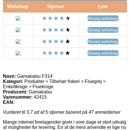
Webshop
Stjerner
Link
Besøg webshop
Besøg webshop
Besøg webshop
Besøg webshop
Navn:
Gamakatsu F314
Kategori:
Produkter > Tilbehør fiskeri > Fluegrej >
Enkeltkroge > Fluekroge
Producent:
Gamakatsu
Varenummer:
42415
EAN:
Vurderet til
3.7
ud af 5 stjerner baseret på
47
anmeldelser
Mange internet foretagender giver i vore dage et stort udvalg
af muligheder for levering. En af de mest anvendte er lige nu