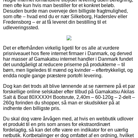
men ofte kun hvis man bestiller for et konkret beløb.
Desuden burde man overveje den billigste fragtmulighed,
som ofte – hvad end du er nær Silkeborg, Haderslev eller
Fredensborg – er at få leveret din bestilling til et
udleveringssted.
Det er efterhånden virkelig ligetil for os alle at vurdere
prisniveauet hos flere internet firmaer i Danmark, og derved
har masser af Gamakatsu internet handler i Danmark fundet
det uundgåeligt at reducere priserne på produkterne – til
børn, men ligeledes til mænd og kvinder – eftertrykkeligt, og
endda nogle gange præstere portofri levering.
Dog kan det trods alt blive lønnende at se nærmere på et par
forskellige online selskaber efter tilbud på Gamakatsu Akilas
Salt & Boat 80XXXXH Bootsrute, 2,40m – 60-120g – 2-delt –
260g forinden du shopper, så man er skudsikker på at
indhente den billigste pris.
Du skal dog være årvågen med, at hvis en webbutik udlover
et produkt til en pris som anses for ekstraordinært
fordelagtig, så kan det ofte være en indikator for en uærlig
netbutik. Kortbetalinger er dog omfattet af en ordning, hvilket