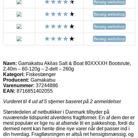
Besøg webshop
Besøg webshop
Besøg webshop
Besøg webshop
Navn:
Gamakatsu Akilas Salt & Boat 80XXXXH Bootsrute,
2,40m – 60-120g – 2-delt – 260g
Kategori:
Fiskestænger
Producent:
Gamakatsu
Varenummer:
37244886
EAN:
8716851402055
Vurderet til
4
ud af 5 stjerner baseret på
2
anmeldelser
Størstedelen af netbutikker i Danmark tilbyder på
nuværende tidspunkt alverdens fragtformer. En af dem der er
mest populær er lige nu at afsende til en pakkeshop, fordi du
dermed nemt kan hente dine nye varer når det passer ind i
din hverdag. Fragtløsningen er altså ret hensigtsmæssig, og