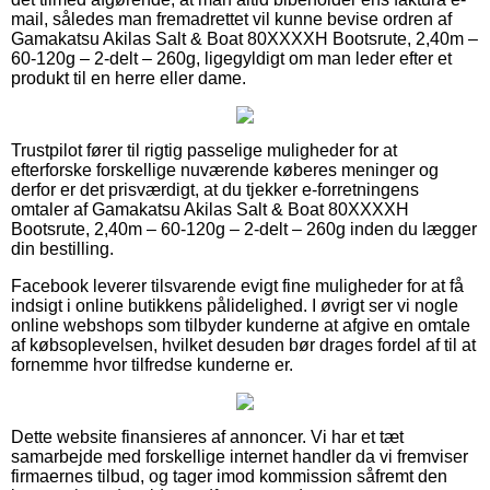
mail, således man fremadrettet vil kunne bevise ordren af
Gamakatsu Akilas Salt & Boat 80XXXXH Bootsrute, 2,40m –
60-120g – 2-delt – 260g, ligegyldigt om man leder efter et
produkt til en herre eller dame.
Trustpilot fører til rigtig passelige muligheder for at
efterforske forskellige nuværende køberes meninger og
derfor er det prisværdigt, at du tjekker e-forretningens
omtaler af Gamakatsu Akilas Salt & Boat 80XXXXH
Bootsrute, 2,40m – 60-120g – 2-delt – 260g inden du lægger
din bestilling.
Facebook leverer tilsvarende evigt fine muligheder for at få
indsigt i online butikkens pålidelighed. I øvrigt ser vi nogle
online webshops som tilbyder kunderne at afgive en omtale
af købsoplevelsen, hvilket desuden bør drages fordel af til at
fornemme hvor tilfredse kunderne er.
Dette website finansieres af annoncer. Vi har et tæt
samarbejde med forskellige internet handler da vi fremviser
firmaernes tilbud, og tager imod kommission såfremt den