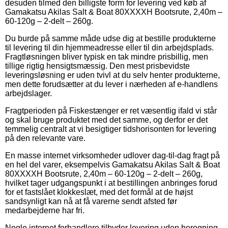
desuden tilmed den billigste form for levering ved køb af
Gamakatsu Akilas Salt & Boat 80XXXXH Bootsrute, 2,40m –
60-120g – 2-delt – 260g.
Du burde på samme måde udse dig at bestille produkterne
til levering til din hjemmeadresse eller til din arbejdsplads.
Fragtløsningen bliver typisk en tak mindre prisbillig, men
tillige rigtig hensigtsmæssig. Den mest prisbevidste
leveringsløsning er uden tvivl at du selv henter produkterne,
men dette forudsætter at du lever i nærheden af e-handlens
arbejdslager.
Fragtperioden på Fiskestænger er ret væsentlig ifald vi står
og skal bruge produktet med det samme, og derfor er det
temmelig centralt at vi besigtiger tidshorisonten for levering
på den relevante vare.
En masse internet virksomheder udlover dag-til-dag fragt på
en hel del varer, eksempelvis Gamakatsu Akilas Salt & Boat
80XXXXH Bootsrute, 2,40m – 60-120g – 2-delt – 260g,
hvilket tager udgangspunkt i at bestillingen anbringes forud
for et fastslået klokkeslæt, med det formål at de højst
sandsynligt kan nå at få varerne sendt afsted før
medarbejderne har fri.
Nogle internet forhandlere tilbyder levering uden beregning,