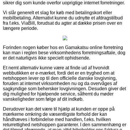
sikrer dig som kunde overfor uoprigtige internet forretninger.
Vi slår generelt et slag for køb med betalingskort eller
mobilbetaling. Alternativt kunne du udnytte et afdragstilbud
fra f.eks. ViaBill, forudsat du agter at dække prisen over en
længere periode.
Forinden nogen køber hos en Gamakatsu online forretning
kan man i reglen bese virksomhedens forretningsaftale, dog
er det naturligvis ikke specielt ophidsende.
Et nemt alternativ kunne være at finde ud af hvorvidt
webbutikken er e-mærket, fordi det er en tryghed om at
netshoppen lever op til den officielle danske lovgivning,
foruden at internet virksomheden nu og da overvåges af
sagkyndige som behersker lovgivningen. Desuden giver det
dig mulighed for hjælpende service, såfremt du møder
vanskeligheder som følge af dit indkøb.
Derudover kan det være til hjælp at kunden er oppe på
mærkerne omkring de væsentligste forhold der kan
håndhæves i forbindelse med handlen, f.eks. hvilken
returrettighed netshoppen garanterer. I den sammenhæng er
det tilmed afgørende, at man altid bibeholder ens faktura e-