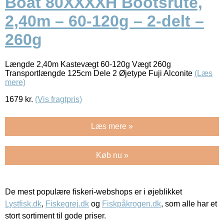
Boat 80XXXXH Bootsrute,
2,40m – 60-120g – 2-delt –
260g
Længde 2,40m Kastevægt 60-120g Vægt 260g
Transportlængde 125cm Dele 2 Øjetype Fuji Alconite
(Læs
mere)
1679
kr.
(Vis fragtpris)
Læs mere »
Køb nu »
De mest populære fiskeri-webshops er i øjeblikket
Lystfisk.dk
,
Fiskegrej.dk
og
Fiskpåkrogen.dk
, som alle har et
stort sortiment til gode priser.