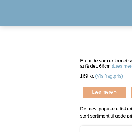
En pude som er formet som
at få det. 66cm
(Læs mer
169
kr.
(Vis fragtpris)
Læs mere »
De mest populære fiskeri
stort sortiment til gode pr