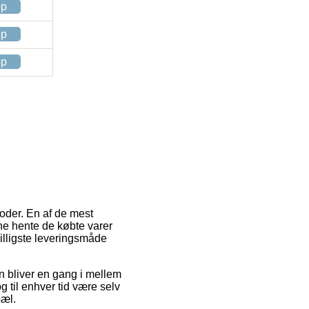
op
op
op
toder. En af de mest
nne hente de købte varer
illigste leveringsmåde
en bliver en gang i mellem
g til enhver tid være selv
pæl.