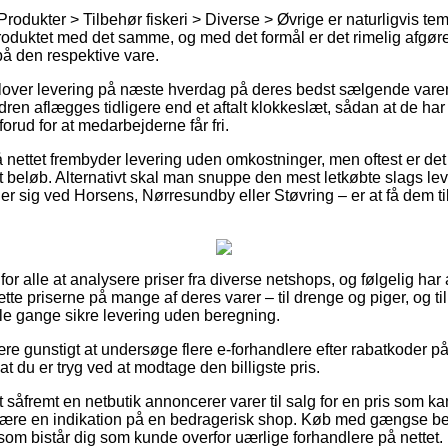
rodukter > Tilbehør fiskeri > Diverse > Øvrige er naturligvis temm
 produktet med det samme, og med det formål er det rimelig afgør
å den respektive vare.
 lover levering på næste hverdag på deres bedst sælgende vare
dren aflægges tidligere end et aftalt klokkeslæt, sådan at de har 
forud for at medarbejderne får fri.
å nettet frembyder levering uden omkostninger, men oftest er det
t beløb. Alternativt skal man snuppe den mest letkøbte slags lev
r sig ved Horsens, Nørresundby eller Støvring – er at få dem til a
t for alle at analysere priser fra diverse netshops, og følgelig har 
ætte priserne på mange af deres varer – til drenge og piger, og til
le gange sikre levering uden beregning.
ære gunstigt at undersøge flere e-forhandlere efter rabatkoder 
at du er tryg ved at modtage den billigste pris.
 såfremt en netbutik annoncerer varer til salg for en pris som ka
e være en indikation på en bedragerisk shop. Køb med gængse be
som bistår dig som kunde overfor uærlige forhandlere på nettet.