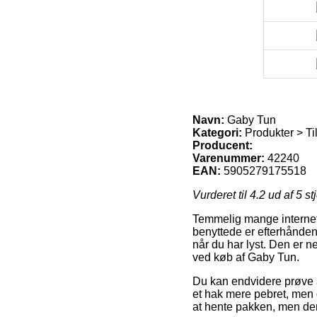
Navn:
Gaby Tun
Kategori:
Produkter > Til
Producent:
Varenummer:
42240
EAN:
5905279175518
Vurderet til
4.2
ud af 5 st
Temmelig mange internet w
benyttede er efterhånden 
når du har lyst. Den er
ved køb af Gaby Tun.
Du kan endvidere prøve at
et hak mere pebret, men d
at hente pakken, men de