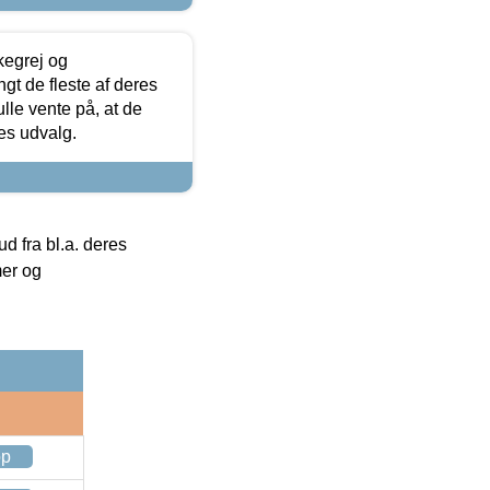
kegrej og
angt de fleste af deres
ulle vente på, at de
res udvalg.
 fra bl.a. deres
mer og
op