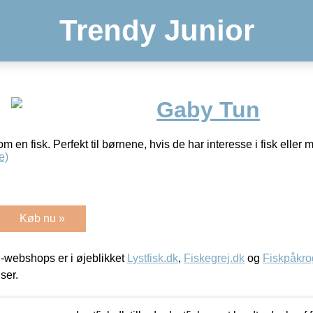
Trendy Junior
Gaby Tun
 en fisk. Perfekt til børnene, hvis de har interesse i fisk eller 
e)
Køb nu »
-webshops er i øjeblikket
Lystfisk.dk
,
Fiskegrej.dk
og
Fiskpåkro
iser.