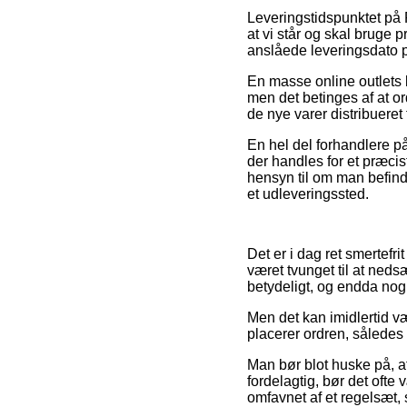
Leveringstidspunktet på P
at vi står og skal bruge
anslåede leveringsdato p
En masse online outlets
men det betinges af at or
de nye varer distribueret 
En hel del forhandlere p
der handles for et præcis
hensyn til om man befinde
et udleveringssted.
Det er i dag ret smertefri
været tvunget til at neds
betydeligt, og endda nog
Men det kan imidlertid v
placerer ordren, således 
Man bør blot huske på, at
fordelagtig, bør det oft
omfavnet af et regelsæt, 