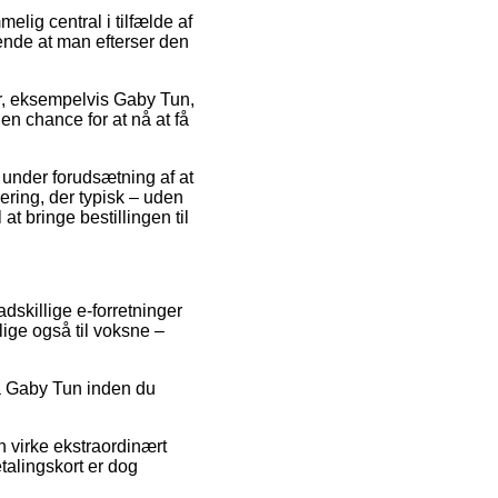
elig central i tilfælde af
ende at man efterser den
r, eksempelvis Gaby Tun,
en chance for at nå at få
 under forudsætning af at
ering, der typisk – uden
t bringe bestillingen til
adskillige e-forretninger
lige også til voksne –
på Gaby Tun inden du
n virke ekstraordinært
talingskort er dog