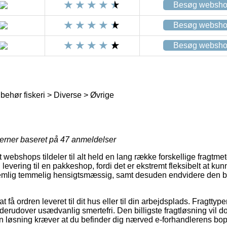
Besøg websh
Besøg websh
Besøg websh
behør fiskeri > Diverse > Øvrige
jerner baseret på
47
anmeldelser
ebshops tildeler til alt held en lang række forskellige fragtme
levering til en pakkeshop, fordi det er ekstremt fleksibelt at ku
 nemlig temmelig hensigtsmæssig, samt desuden endvidere den b
 få ordren leveret til dit hus eller til din arbejdsplads. Fragttyp
erudover usædvanlig smertefri. Den billigste fragtløsning vil do
n løsning kræver at du befinder dig nærved e-forhandlerens bo