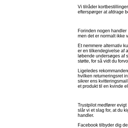
Vi tilråder kortbestilling
efterspørger at afdrage be
Forinden nogen handler h
men det er normalt ikke
Et nemmere alternativ ku
er en tilkendegivelse af 
løbende undersøges af sa
støtte, for så vidt du fo
Ligeledes rekommanderer 
hvilken returneringsret i
sikrer ens kvitteringsmai
et produkt til en kvinde e
Trustpilot medfører evig
slår vi et slag for, at 
handler.
Facebook tilbyder dig des