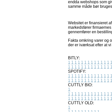
endda webshops som give
samme måde bør bruges t
Websitet er finansieret a
markedsfører firmaernes 
gennemfører en bestillin
Fakta omkring varer og o
der er iværksat efter at
BITLY:
1
1
1
1
1
1
1
1
1
1
1
1
1
1
1
1
1
1
1
1
1
1
1
1
1
1
SPOTIFY:
1
1
1
1
1
1
1
1
1
1
1
1
1
1
1
1
1
1
1
1
1
1
1
1
1
1
CUTTLY BIO:
1
1
1
1
1
1
1
1
1
1
1
1
1
1
1
1
1
1
1
1
1
1
1
1
1
1
1
CUTTLY OLD:
1
1
1
1
1
1
1
1
1
1
1