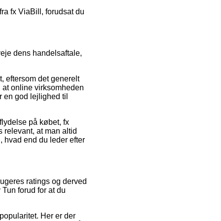
ra fx ViaBill, forudsat du
eje dens handelsaftale,
, eftersom det generelt
en at online virksomheden
en god lejlighed til
lydelse på købet, fx
 relevant, at man altid
, hvad end du leder efter
rugeres ratings og derved
Tun forud for at du
popularitet. Her er der