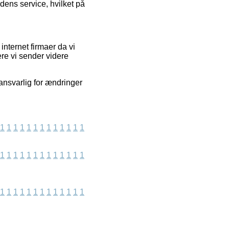
ens service, hvilket på
internet firmaer da vi
re vi sender videre
ansvarlig for ændringer
1
1
1
1
1
1
1
1
1
1
1
1
1
1
1
1
1
1
1
1
1
1
1
1
1
1
1
1
1
1
1
1
1
1
1
1
1
1
1