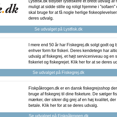
Lystfisk.dk tilbyder lystfiskere et bredt udvalg af
muligt at sidde stille og roligt hjemme i ”sofaen” 
skal bruge for at få nogle herlige fiskeoplevelser.
deres udvalg.
Se udvalget på Lystfisk.dk
I mere end 50 år har Fiskegrej.dk solgt godt og bil
enhver form for fiskeri. Deres kendetegn har al
udvalg af fiskegrej, et højt serviceniveau og en 
fiskeriet og fiskegrejet. Klik her for at se deres u
Se udvalget på Fiskegrej.dk
Fiskpåkrogen.dk er en dansk fiskegrejsshop der 
bruge af fiskegrej til dine fisketure. De sælger fi
mærker, der sikrer dig grej af en høj kvalitet, der 
betale. Klik her for at se deres udvalg.
Se udvalget på Fiskpåkrogen.dk