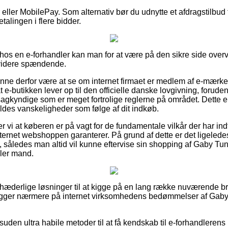
er eller MobilePay. Som alternativ bør du udnytte et afdragstilbud f
talingen i flere bidder.
os en e-forhandler kan man for at være på den sikre side overv
 videre spændende.
nne derfor være at se om internet firmaet er medlem af e-mærket
at e-butikken lever op til den officielle danske lovgivning, forud
gkyndige som er meget fortrolige reglerne på området. Dette er 
rvoldes vanskeligheder som følge af dit indkøb.
vi at køberen er på vagt for de fundamentale vilkår der har indf
nternet webshoppen garanterer. På grund af dette er det ligeledes
l, således man altid vil kunne eftervise sin shopping af Gaby Tun
ller mand.
t hæderlige løsninger til at kigge på en lang række nuværende b
du kigger nærmere på internet virksomhedens bedømmelser af Gaby 
uden ultra habile metoder til at få kendskab til e-forhandlerens 