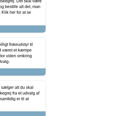
 fiskegrej. Det skal være
og bestille alt det, man
 Klik her for at se
ligt fiskeudstyr til
tid været et kæmpe
stor viden omkring
dvalg.
sælger alt du skal
skegrej fra et udvalg af
samtidig er til at