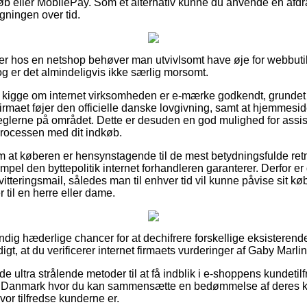
køb eller MobilePay. Som et alternativ kunne du anvende en afdra
egningen over tid.
ler hos en netshop behøver man utvivlsomt have øje for webbut
og er det almindeligvis ikke særlig morsomt.
 at kigge om internet virksomheden er e-mærke godkendt, grundet 
 firmaet føjer den officielle danske lovgivning, samt at hjemmes
reglerne på området. Dette er desuden en god mulighed for assist
 processen med dit indkøb.
 om at køberen er hensynstagende til de mest betydningsfulde retn
mpel den byttepolitik internet forhandleren garanterer. Derfor er 
itteringsmail, således man til enhver tid vil kunne påvise sit k
 til en herre eller dame.
ændig hæderlige chancer for at dechifrere forskellige eksistere
gt, at du verificerer internet firmaets vurderinger af Gaby Marlin
e ultra strålende metoder til at få indblik i e-shoppens kundetil
 i Danmark hvor du kan sammensætte en bedømmelse af deres 
hvor tilfredse kunderne er.