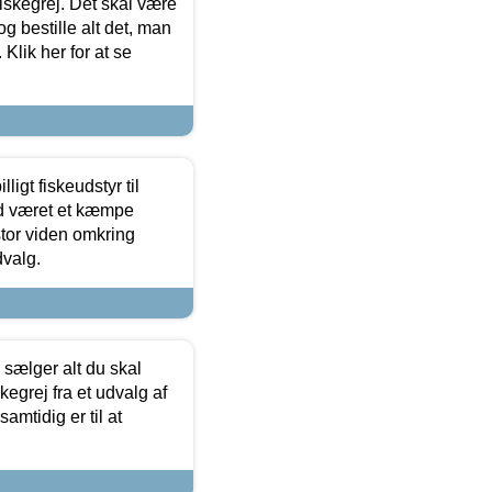
 fiskegrej. Det skal være
og bestille alt det, man
 Klik her for at se
ligt fiskeudstyr til
tid været et kæmpe
stor viden omkring
dvalg.
sælger alt du skal
skegrej fra et udvalg af
samtidig er til at