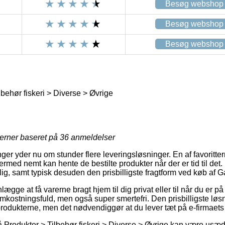
Besøg webshop
Besøg webshop
Besøg webshop
behør fiskeri > Diverse > Øvrige
jerner baseret på
36
anmeldelser
ger yder nu om stunder flere leveringsløsninger. En af favorittern
rmed nemt kan hente de bestilte produkter når der er tid til det
ig, samt typisk desuden den prisbilligste fragtform ved køb af G
gge at få varerne bragt hjem til dig privat eller til når du er p
omkostningsfuld, men også super smertefri. Den prisbilligste løsni
produkterne, men det nødvendiggør at du lever tæt på e-firmaets
 Produkter > Tilbehør fiskeri > Diverse > Øvrige kan være us