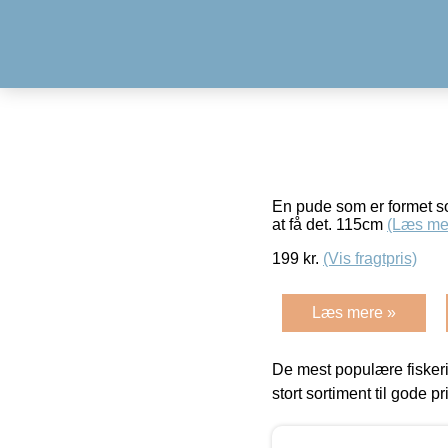
En pude som er formet som
at få det. 115cm
(Læs me
199
kr.
(Vis fragtpris)
Læs mere »
De mest populære fiskeri
stort sortiment til gode pr