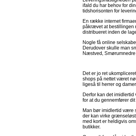
ifald du har behov for di
tidshorisonten for leveri
En række internet firmae
påkrævet at bestillingen r
distribueret inden de lager
Nogle få online selskaber
Derudover skulle man snup
Næstved, Smørumnedre elle
Det er jo ret ukompliceret
shops på nettet været nød
ligeså til herrer og dam
Derfor kan det imidlertid
for at du gennemfører dit
Man bør imidlertid være så
der kan virke grænseløst 
med kort er heldigvis om
butikker.