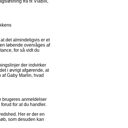
gsløsning fra fx ViaBill,
ikkens
at det almindeligvis er et
iden løbende overvåges af
ance, for så vidt du
ingslinjer der indvirker
det i øvrigt afgørende, at
øb af Gaby Marlin, hvad
nde brugeres anmeldelser
 forud for at du handler.
fredshed. Her er der en
køb, som desuden kan