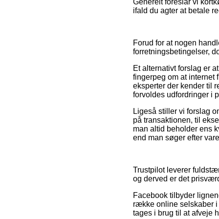
Generelt foreslår vi kort
ifald du agter at betale r
Forud for at nogen hand
forretningsbetingelser, d
Et alternativt forslag er
fingerpeg om at internet
eksperter der kender til 
forvoldes udfordringer i
Ligeså stiller vi forslag
på transaktionen, til ekse
man altid beholder ens kv
end man søger efter varer
Trustpilot leverer fuldst
og derved er det prisværdi
Facebook tilbyder lignend
række online selskaber
tages i brug til at afveje 