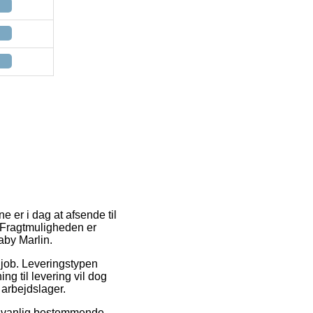
e er i dag at afsende til
. Fragtmuligheden er
aby Marlin.
å job. Leveringstypen
ng til levering vil dog
 arbejdslager.
ædvanlig bestemmende