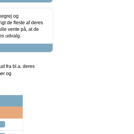
kegrej og
angt de fleste af deres
ulle vente på, at de
res udvalg.
 fra bl.a. deres
mer og