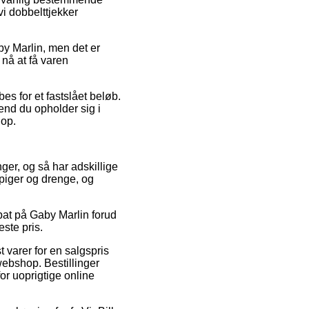
vi dobbelttjekker
by Marlin, men det er
 nå at få varen
s for et fastslået beløb.
 end du opholder sig i
hop.
nger, og så har adskillige
 piger og drenge, og
abat på Gaby Marlin forud
ste pris.
t varer for en salgspris
webshop. Bestillinger
or uoprigtige online