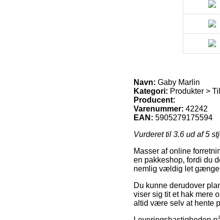
Navn:
Gaby Marlin
Kategori:
Produkter > Til
Producent:
Varenummer:
42242
EAN:
5905279175594
Vurderet til
3.6
ud af 5 st
Masser af online forretnin
en pakkeshop, fordi du de
nemlig vældig let gængel
Du kunne derudover planlæ
viser sig tit et hak mere 
altid være selv at hente 
Leveringshastigheden på