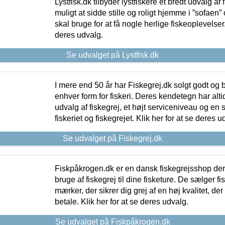
Lystfisk.dk tilbyder lystfiskere et bredt udvalg af
muligt at sidde stille og roligt hjemme i ”sofaen” 
skal bruge for at få nogle herlige fiskeoplevelser.
deres udvalg.
Se udvalget på Lystfisk.dk
I mere end 50 år har Fiskegrej.dk solgt godt og bil
enhver form for fiskeri. Deres kendetegn har al
udvalg af fiskegrej, et højt serviceniveau og en 
fiskeriet og fiskegrejet. Klik her for at se deres u
Se udvalget på Fiskegrej.dk
Fiskpåkrogen.dk er en dansk fiskegrejsshop der 
bruge af fiskegrej til dine fisketure. De sælger fi
mærker, der sikrer dig grej af en høj kvalitet, der 
betale. Klik her for at se deres udvalg.
Se udvalget på Fiskpåkrogen.dk