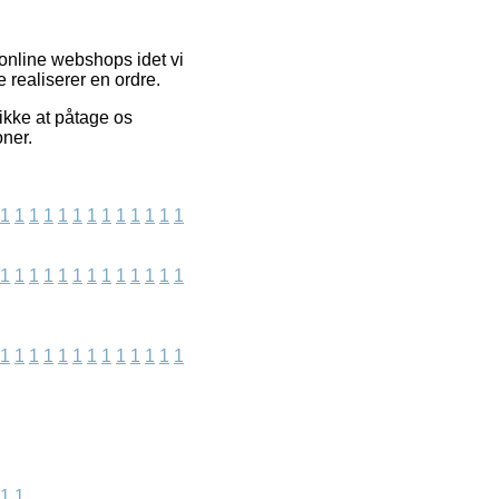
 online webshops idet vi
 realiserer en ordre.
ikke at påtage os
oner.
1
1
1
1
1
1
1
1
1
1
1
1
1
1
1
1
1
1
1
1
1
1
1
1
1
1
1
1
1
1
1
1
1
1
1
1
1
1
1
1
1