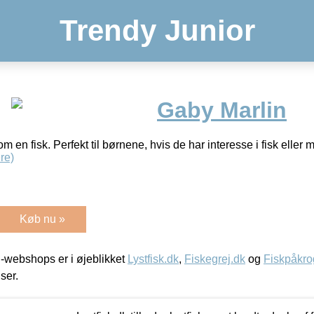
Trendy Junior
Gaby Marlin
 en fisk. Perfekt til børnene, hvis de har interesse i fisk eller 
re)
Køb nu »
-webshops er i øjeblikket
Lystfisk.dk
,
Fiskegrej.dk
og
Fiskpåkro
iser.