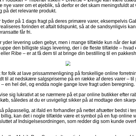
ne nye varer om et øjeblik, så derfor er det skam meningsfuldt at 
ng på det relevante produkt.
r byder på 1 dags fragt på deres primære varer, eksempelvis Ga
ealiseres forinden et aftalt tidspunkt, så at de sandsynligvis kan
ansatte får fri.
 yder levering uden gebyr, men i mange tilfælde kun når der købe
pe den billigste slags levering, der i de fleste tilfælde – hvad
r Ribe – er at få dem til at bringe din bestilling til en pakkes
 for folk at lave prissammenligning på forskellige online forretni
t til at nedskære salgspriserne på en række af deres varer – til
er – en hel del, og endda nogle gange love fragt uden beregning.
 vise sig lukrativt at se nærmere på et par online butikker efter r
 køb, således at du er usvigeligt sikker på at modtage den skarpe
 påpasselig, at ifald en forhandler på nettet afsætter bedst i tes
billig, kan det i nogle tilfælde være et symbol på en fup online 
sluttet af Indsigelsesordningen, som redder dig som kunde overf