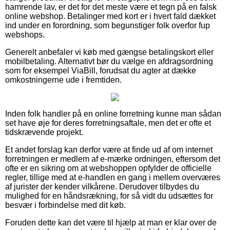
hamrende lav, er det for det meste være et tegn på en falsk
online webshop. Betalinger med kort er i hvert fald dækket
ind under en forordning, som begunstiger folk overfor fup
webshops.
Generelt anbefaler vi køb med gængse betalingskort eller
mobilbetaling. Alternativt bør du vælge en afdragsordning
som for eksempel ViaBill, forudsat du agter at dække
omkostningerne ude i fremtiden.
Inden folk handler på en online forretning kunne man sådan
set have øje for deres forretningsaftale, men det er ofte et
tidskrævende projekt.
Et andet forslag kan derfor være at finde ud af om internet
forretningen er medlem af e-mærke ordningen, eftersom det
ofte er en sikring om at webshoppen opfylder de officielle
regler, tillige med at e-handlen en gang i mellem overværes
af jurister der kender vilkårene. Derudover tilbydes du
mulighed for en håndsrækning, for så vidt du udsættes for
besvær i forbindelse med dit køb.
Foruden dette kan det være til hjælp at man er klar over de