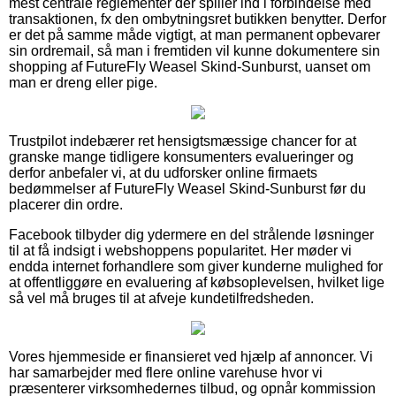
mest centrale reglementer der spiller ind i forbindelse med
transaktionen, fx den ombytningsret butikken benytter. Derfor
er det på samme måde vigtigt, at man permanent opbevarer
sin ordremail, så man i fremtiden vil kunne dokumentere sin
shopping af FutureFly Weasel Skind-Sunburst, uanset om
man er dreng eller pige.
Trustpilot indebærer ret hensigtsmæssige chancer for at
granske mange tidligere konsumenters evalueringer og
derfor anbefaler vi, at du udforsker online firmaets
bedømmelser af FutureFly Weasel Skind-Sunburst før du
placerer din ordre.
Facebook tilbyder dig ydermere en del strålende løsninger
til at få indsigt i webshoppens popularitet. Her møder vi
endda internet forhandlere som giver kunderne mulighed for
at offentliggøre en evaluering af købsoplevelsen, hvilket lige
så vel må bruges til at afveje kundetilfredsheden.
Vores hjemmeside er finansieret ved hjælp af annoncer. Vi
har samarbejder med flere online varehuse hvor vi
præsenterer virksomhedernes tilbud, og opnår kommission