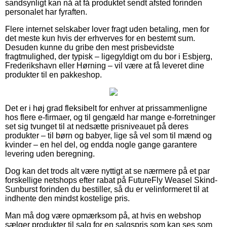
sandsynligt kan nå at få produktet sendt afsted forinden
personalet har fyraften.
Flere internet selskaber lover fragt uden betaling, men for
det meste kun hvis der erhverves for en bestemt sum.
Desuden kunne du gribe den mest prisbevidste
fragtmulighed, der typisk – ligegyldigt om du bor i Esbjerg,
Frederikshavn eller Hørning – vil være at få leveret dine
produkter til en pakkeshop.
Det er i høj grad fleksibelt for enhver at prissammenligne
hos flere e-firmaer, og til gengæld har mange e-forretninger
set sig tvunget til at nedsætte prisniveauet på deres
produkter – til børn og babyer, lige så vel som til mænd og
kvinder – en hel del, og endda nogle gange garantere
levering uden beregning.
Dog kan det trods alt være nyttigt at se nærmere på et par
forskellige netshops efter rabat på FutureFly Weasel Skind-
Sunburst forinden du bestiller, så du er velinformeret til at
indhente den mindst kostelige pris.
Man må dog være opmærksom på, at hvis en webshop
sælger produkter til salg for en salgspris som kan ses som