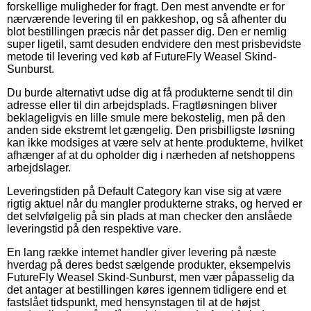
forskellige muligheder for fragt. Den mest anvendte er for
nærværende levering til en pakkeshop, og så afhenter du
blot bestillingen præcis når det passer dig. Den er nemlig
super ligetil, samt desuden endvidere den mest prisbevidste
metode til levering ved køb af FutureFly Weasel Skind-
Sunburst.
Du burde alternativt udse dig at få produkterne sendt til din
adresse eller til din arbejdsplads. Fragtløsningen bliver
beklageligvis en lille smule mere bekostelig, men på den
anden side ekstremt let gængelig. Den prisbilligste løsning
kan ikke modsiges at være selv at hente produkterne, hvilket
afhænger af at du opholder dig i nærheden af netshoppens
arbejdslager.
Leveringstiden på Default Category kan vise sig at være
rigtig aktuel når du mangler produkterne straks, og herved er
det selvfølgelig på sin plads at man checker den anslåede
leveringstid på den respektive vare.
En lang række internet handler giver levering på næste
hverdag på deres bedst sælgende produkter, eksempelvis
FutureFly Weasel Skind-Sunburst, men vær påpasselig da
det antager at bestillingen køres igennem tidligere end et
fastslået tidspunkt, med hensynstagen til at de højst