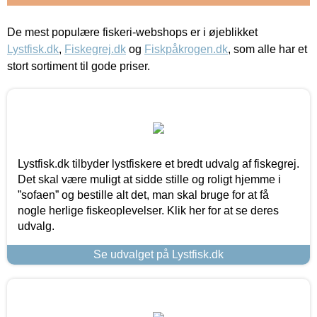
De mest populære fiskeri-webshops er i øjeblikket
Lystfisk.dk
,
Fiskegrej.dk
og
Fiskpåkrogen.dk
, som alle har et
stort sortiment til gode priser.
Lystfisk.dk tilbyder lystfiskere et bredt udvalg af fiskegrej.
Det skal være muligt at sidde stille og roligt hjemme i
”sofaen” og bestille alt det, man skal bruge for at få
nogle herlige fiskeoplevelser. Klik her for at se deres
udvalg.
Se udvalget på Lystfisk.dk