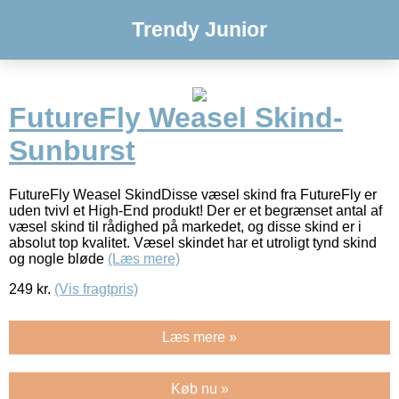
Trendy Junior
FutureFly Weasel Skind-
Sunburst
FutureFly Weasel SkindDisse væsel skind fra FutureFly er
uden tvivl et High-End produkt! Der er et begrænset antal af
væsel skind til rådighed på markedet, og disse skind er i
absolut top kvalitet. Væsel skindet har et utroligt tynd skind
og nogle bløde
(Læs mere)
249
kr.
(Vis fragtpris)
Læs mere »
Køb nu »