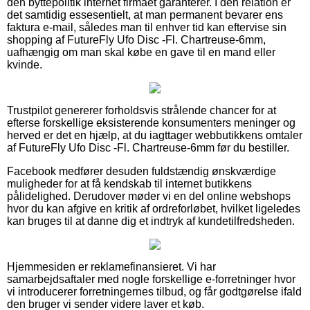
den byttepolitik internet firmaet garanterer. I den relation er
det samtidig essesentielt, at man permanent bevarer ens
faktura e-mail, således man til enhver tid kan eftervise sin
shopping af FutureFly Ufo Disc -Fl. Chartreuse-6mm,
uafhængig om man skal købe en gave til en mand eller
kvinde.
Trustpilot genererer forholdsvis strålende chancer for at
efterse forskellige eksisterende konsumenters meninger og
herved er det en hjælp, at du iagttager webbutikkens omtaler
af FutureFly Ufo Disc -Fl. Chartreuse-6mm før du bestiller.
Facebook medfører desuden fuldstændig ønskværdige
muligheder for at få kendskab til internet butikkens
pålidelighed. Derudover møder vi en del online webshops
hvor du kan afgive en kritik af ordreforløbet, hvilket ligeledes
kan bruges til at danne dig et indtryk af kundetilfredsheden.
Hjemmesiden er reklamefinansieret. Vi har
samarbejdsaftaler med nogle forskellige e-forretninger hvor
vi introducerer forretningernes tilbud, og får godtgørelse ifald
den bruger vi sender videre laver et køb.