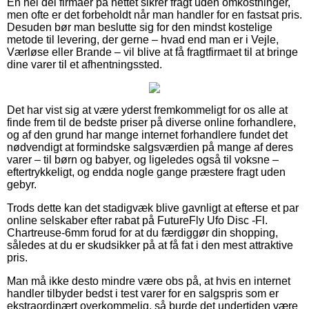
En hel del firmaer på nettet sikrer fragt uden omkostninger,
men ofte er det forbeholdt når man handler for en fastsat pris.
Desuden bør man beslutte sig for den mindst kostelige
metode til levering, der gerne – hvad end man er i Vejle,
Værløse eller Brande – vil blive at få fragtfirmaet til at bringe
dine varer til et afhentningssted.
Det har vist sig at være yderst fremkommeligt for os alle at
finde frem til de bedste priser på diverse online forhandlere,
og af den grund har mange internet forhandlere fundet det
nødvendigt at formindske salgsværdien på mange af deres
varer – til børn og babyer, og ligeledes også til voksne –
eftertrykkeligt, og endda nogle gange præstere fragt uden
gebyr.
Trods dette kan det stadigvæk blive gavnligt at efterse et par
online selskaber efter rabat på FutureFly Ufo Disc -Fl.
Chartreuse-6mm forud for at du færdiggør din shopping,
således at du er skudsikker på at få fat i den mest attraktive
pris.
Man må ikke desto mindre være obs på, at hvis en internet
handler tilbyder bedst i test varer for en salgspris som er
ekstraordinært overkommelig, så burde det undertiden være