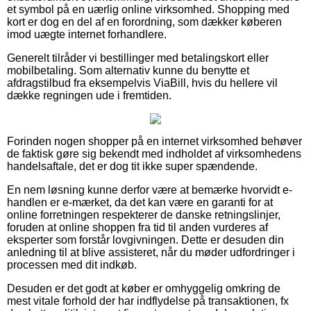
et symbol på en uærlig online virksomhed. Shopping med
kort er dog en del af en forordning, som dækker køberen
imod uægte internet forhandlere.
Generelt tilråder vi bestillinger med betalingskort eller
mobilbetaling. Som alternativ kunne du benytte et
afdragstilbud fra eksempelvis ViaBill, hvis du hellere vil
dække regningen ude i fremtiden.
Forinden nogen shopper på en internet virksomhed behøver
de faktisk gøre sig bekendt med indholdet af virksomhedens
handelsaftale, det er dog tit ikke super spændende.
En nem løsning kunne derfor være at bemærke hvorvidt e-
handlen er e-mærket, da det kan være en garanti for at
online forretningen respekterer de danske retningslinjer,
foruden at online shoppen fra tid til anden vurderes af
eksperter som forstår lovgivningen. Dette er desuden din
anledning til at blive assisteret, når du møder udfordringer i
processen med dit indkøb.
Desuden er det godt at køber er omhyggelig omkring de
mest vitale forhold der har indflydelse på transaktionen, fx