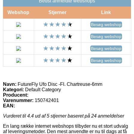
Bedst anmeldte webshops
Webshop
Stjerner
Link
Besøg webshop
Besøg webshop
Besøg webshop
Besøg webshop
Navn:
FutureFly Ufo Disc -Fl. Chartreuse-6mm
Kategori:
Default Category
Producent:
Varenummer:
150742401
EAN:
Vurderet til
4.4
ud af 5 stjerner baseret på
24
anmeldelser
En lang række internet webshops tilbyder nu et stort udvalg
af leveringsmetoder. Den mest anvendte er nu til dags at få