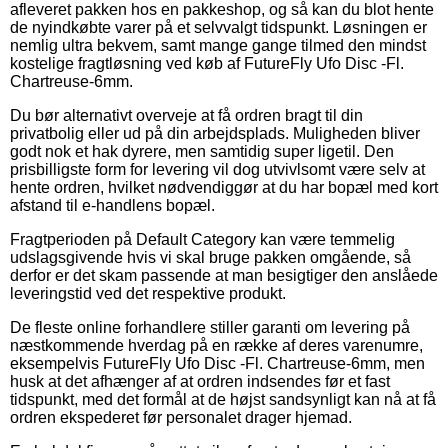
afleveret pakken hos en pakkeshop, og så kan du blot hente
de nyindkøbte varer på et selvvalgt tidspunkt. Løsningen er
nemlig ultra bekvem, samt mange gange tilmed den mindst
kostelige fragtløsning ved køb af FutureFly Ufo Disc -Fl.
Chartreuse-6mm.
Du bør alternativt overveje at få ordren bragt til din
privatbolig eller ud på din arbejdsplads. Muligheden bliver
godt nok et hak dyrere, men samtidig super ligetil. Den
prisbilligste form for levering vil dog utvivlsomt være selv at
hente ordren, hvilket nødvendiggør at du har bopæl med kort
afstand til e-handlens bopæl.
Fragtperioden på Default Category kan være temmelig
udslagsgivende hvis vi skal bruge pakken omgående, så
derfor er det skam passende at man besigtiger den anslåede
leveringstid ved det respektive produkt.
De fleste online forhandlere stiller garanti om levering på
næstkommende hverdag på en række af deres varenumre,
eksempelvis FutureFly Ufo Disc -Fl. Chartreuse-6mm, men
husk at det afhænger af at ordren indsendes før et fast
tidspunkt, med det formål at de højst sandsynligt kan nå at få
ordren ekspederet før personalet drager hjemad.