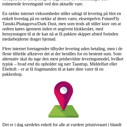
estimerede leveringstid ved den aktuelle vare.
En række internet virksomheder stiller udsigt til levering på blot en
enkelt hverdag på en række af deres varer, eksempelvis FutureFly
Tanuki-Phatagorva/Dark Dust, men som trods alt stiller krav om at
ordren køres igennem inden et angivent klokkeslæt, med
hensynstagen til at de kan nå at få pakken skippet afsted forinden
medarbejderne drager hjemad.
Flere internet foretagender tilbyder levering uden betaling, men i de
fleste tilfælde afkræver det at der bestilles for en bestemt sum. Som
alternativ skal du tage den mest prisbevidste leveringsmodel, hvilket
typisk – hvad end du opholder sig nær Taastrup, Middelfart eller
Ebeltoft – er at få fragtmanden til at køre dine varer til en
pakkeshop.
Det er i dag særdeles enkelt for alle at vurdere prisniveauet i blandt