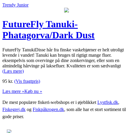
Trendy Junior
FutureFly Tanuki-
Phatagorva/Dark Dust
FutureFly TanukiDisse hår fra finske vaskebjørner er helt utroligt
levende i vandet! Tanuki kan bruges til rigtigt mange fluer.
eksempelvis som overvinge på dine zonkervinger, eller som en
almindelig hårvinge på laksefluer. Kvaliteten er som sædvanligt
(Læs mere)
95
kr.
(Vis fragtpris)
Læs mere »
Køb nu »
De mest populære fiskeri-webshops er i øjeblikket
Lystfisk.dk
,
Fiskegrej.dk
og
Fiskpåkrogen.dk
, som alle har et stort sortiment til
gode priser.