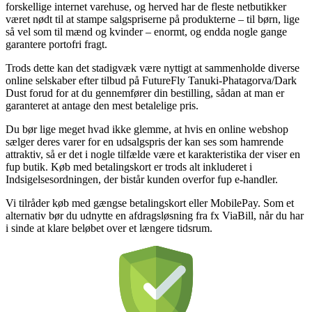
forskellige internet varehuse, og herved har de fleste netbutikker
været nødt til at stampe salgspriserne på produkterne – til børn, lige
så vel som til mænd og kvinder – enormt, og endda nogle gange
garantere portofri fragt.
Trods dette kan det stadigvæk være nyttigt at sammenholde diverse
online selskaber efter tilbud på FutureFly Tanuki-Phatagorva/Dark
Dust forud for at du gennemfører din bestilling, sådan at man er
garanteret at antage den mest betalelige pris.
Du bør lige meget hvad ikke glemme, at hvis en online webshop
sælger deres varer for en udsalgspris der kan ses som hamrende
attraktiv, så er det i nogle tilfælde være et karakteristika der viser en
fup butik. Køb med betalingskort er trods alt inkluderet i
Indsigelsesordningen, der bistår kunden overfor fup e-handler.
Vi tilråder køb med gængse betalingskort eller MobilePay. Som et
alternativ bør du udnytte en afdragsløsning fra fx ViaBill, når du har
i sinde at klare beløbet over et længere tidsrum.