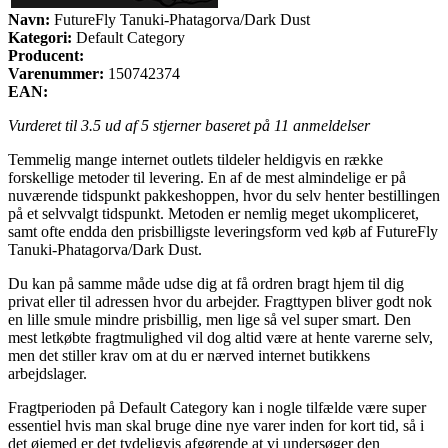
Navn:
FutureFly Tanuki-Phatagorva/Dark Dust
Kategori:
Default Category
Producent:
Varenummer:
150742374
EAN:
Vurderet til
3.5
ud af 5 stjerner baseret på
11
anmeldelser
Temmelig mange internet outlets tildeler heldigvis en række
forskellige metoder til levering. En af de mest almindelige er på
nuværende tidspunkt pakkeshoppen, hvor du selv henter bestillingen
på et selvvalgt tidspunkt. Metoden er nemlig meget ukompliceret,
samt ofte endda den prisbilligste leveringsform ved køb af FutureFly
Tanuki-Phatagorva/Dark Dust.
Du kan på samme måde udse dig at få ordren bragt hjem til dig
privat eller til adressen hvor du arbejder. Fragttypen bliver godt nok
en lille smule mindre prisbillig, men lige så vel super smart. Den
mest letkøbte fragtmulighed vil dog altid være at hente varerne selv,
men det stiller krav om at du er nærved internet butikkens
arbejdslager.
Fragtperioden på Default Category kan i nogle tilfælde være super
essentiel hvis man skal bruge dine nye varer inden for kort tid, så i
det øjemed er det tydeligvis afgørende at vi undersøger den