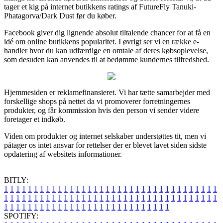
tager et kig på internet butikkens ratings af FutureFly Tanuki-
Phatagorva/Dark Dust før du køber.
Facebook giver dig lignende absolut tiltalende chancer for at få en
idé om online butikkens popularitet. I øvrigt ser vi en række e-
handler hvor du kan udfærdige en omtale af deres købsoplevelse,
som desuden kan anvendes til at bedømme kundernes tilfredshed.
Hjemmesiden er reklamefinansieret. Vi har tætte samarbejder med
forskellige shops på nettet da vi promoverer forretningernes
produkter, og får kommission hvis den person vi sender videre
foretager et indkøb.
Viden om produkter og internet selskaber understøttes tit, men vi
påtager os intet ansvar for rettelser der er blevet lavet siden sidste
opdatering af websitets informationer.
BITLY:
1
1
1
1
1
1
1
1
1
1
1
1
1
1
1
1
1
1
1
1
1
1
1
1
1
1
1
1
1
1
1
1
1
1
1
1
1
1
1
1
1
1
1
1
1
1
1
1
1
1
1
1
1
1
1
1
1
1
1
1
1
1
1
1
1
1
1
1
1
1
1
1
1
1
1
1
1
1
1
1
1
1
1
1
1
1
1
1
1
1
1
1
1
1
1
1
1
1
1
1
SPOTIFY: