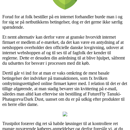
Forud for at folk bestiller på en internet forhandler burde man i og
for sig se på netbutikkens betingelser, dog er det gerne ikke særlig
spændende.
Et nemt alternativ kan derfor være at granske hvorvidt internet
firmaet er medlem af e-mærket, da det kan være en antydning af at
netshoppen overholder den officielle danske lovgivning, udover at
internet webshoppen af og til ses til af fagfolk der kender til
reglerne. Dette er desuden din anledning til at blive hjulpet, såfremt
du udsættes for besvær i processen med dit køb.
Dertil går vi ind for at man er vaks omkring de mest basale
betingelser der indvirker på transaktionen, som fx hvilken
ombytningsrettighed online firmaet kører med. I relation til det er det
tillige afgørende, at man stadig bevarer sin kvittering på e-mail,
således man altid kan eftervise sin bestilling af FutureFly Tanuki-
Phatagorva/Dark Dust, uanset om du er på udkig efter produkter til
en herre eller dame.
Trustpilot forærer dig ret så habile løsninger til at kontrollere ret
mange nuværende køberes anmeldelser og derfor foreslår vi, at du