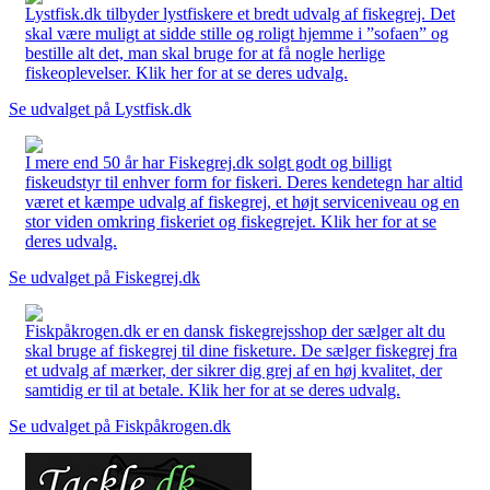
Lystfisk.dk tilbyder lystfiskere et bredt udvalg af fiskegrej. Det
skal være muligt at sidde stille og roligt hjemme i ”sofaen” og
bestille alt det, man skal bruge for at få nogle herlige
fiskeoplevelser. Klik her for at se deres udvalg.
Se udvalget på Lystfisk.dk
I mere end 50 år har Fiskegrej.dk solgt godt og billigt
fiskeudstyr til enhver form for fiskeri. Deres kendetegn har altid
været et kæmpe udvalg af fiskegrej, et højt serviceniveau og en
stor viden omkring fiskeriet og fiskegrejet. Klik her for at se
deres udvalg.
Se udvalget på Fiskegrej.dk
Fiskpåkrogen.dk er en dansk fiskegrejsshop der sælger alt du
skal bruge af fiskegrej til dine fisketure. De sælger fiskegrej fra
et udvalg af mærker, der sikrer dig grej af en høj kvalitet, der
samtidig er til at betale. Klik her for at se deres udvalg.
Se udvalget på Fiskpåkrogen.dk