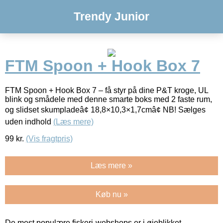
Trendy Junior
FTM Spoon + Hook Box 7
FTM Spoon + Hook Box 7 – få styr på dine P&T kroge, UL
blink og smådele med denne smarte boks med 2 faste rum,
og slidset skumpladeâ¢ 18,8×10,3×1,7cmâ¢ NB! Sælges
uden indhold
(Læs mere)
99
kr.
(Vis fragtpris)
Læs mere »
Køb nu »
De mest populære fiskeri-webshops er i øjeblikket