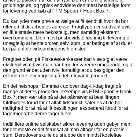
gnidningsløs, og typisk endvidere den mest betalelige form
for levering ved køb af FTM Spoon + Hook Box 7.
Du kan ydermere prøve at vælge at få sendt til hvor du bor
eller ud til dit arbejdes adresse. Fragttypen er sædvanligvis
en lille smule mere bekostelig, men samtidig ekstremt
overkommelig. Den mest prisbevidste løsning til levering er
unægtelig at hente ordren selv, som jo er betinget af at du er
tæt på online virksomhedens hjemsted.
Fragtperioden på Fiskeæsker/kasser kan vise sig at være
ekstremt vital hvis man har brug for varerne omgående, og af
den grund er det uden tvivl fornuftigt at du besigtiger den
estimerede leveringstid på det relevante produkt.
En del netshops i Danmark udlover dag-til-dag fragt på
mange af deres produkter, eksempelvis FTM Spoon + Hook
Box 7, men vær obs på at det påkræver at bestillingen
fuldbyrdes forud for et aftalt tidspunkt, således at de har
mulighed for at nå at få bestillingen ekspederet forud for at
lagermedarbejderne tager hjem.
Indtil flere online selskaber sikrer levering uden gebyr, men
for det meste er det forudsat at man aftager for en præcis
sum. Derudover skulle du snuppe den mindst kostelige