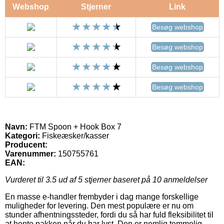
Webshop
Stjerner
Link
Besøg webshop
Besøg webshop
Besøg webshop
Besøg webshop
Navn:
FTM Spoon + Hook Box 7
Kategori:
Fiskeæsker/kasser
Producent:
Varenummer:
150755761
EAN:
Vurderet til
3.5
ud af 5 stjerner baseret på
10
anmeldelser
En masse e-handler frembyder i dag mange forskellige
muligheder for levering. Den mest populære er nu om
stunder afhentningssteder, fordi du så har fuld fleksibilitet til
at hente pakken når du har lyst. Den er nemlig temmelig