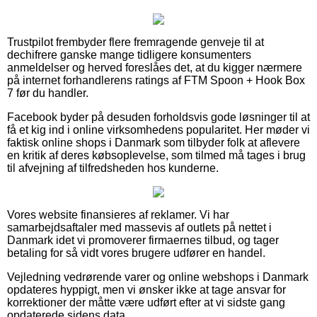
Trustpilot frembyder flere fremragende genveje til at
dechifrere ganske mange tidligere konsumenters
anmeldelser og herved foreslåes det, at du kigger nærmere
på internet forhandlerens ratings af FTM Spoon + Hook Box
7 før du handler.
Facebook byder på desuden forholdsvis gode løsninger til at
få et kig ind i online virksomhedens popularitet. Her møder vi
faktisk online shops i Danmark som tilbyder folk at aflevere
en kritik af deres købsoplevelse, som tilmed må tages i brug
til afvejning af tilfredsheden hos kunderne.
Vores website finansieres af reklamer. Vi har
samarbejdsaftaler med massevis af outlets på nettet i
Danmark idet vi promoverer firmaernes tilbud, og tager
betaling for så vidt vores brugere udfører en handel.
Vejledning vedrørende varer og online webshops i Danmark
opdateres hyppigt, men vi ønsker ikke at tage ansvar for
korrektioner der måtte være udført efter at vi sidste gang
opdaterede sidens data.