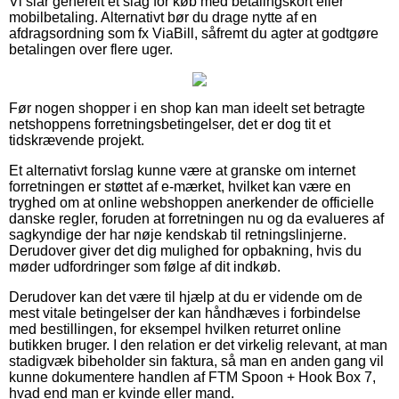
Vi slår generelt et slag for køb med betalingskort eller
mobilbetaling. Alternativt bør du drage nytte af en
afdragsordning som fx ViaBill, såfremt du agter at godtgøre
betalingen over flere uger.
Før nogen shopper i en shop kan man ideelt set betragte
netshoppens forretningsbetingelser, det er dog tit et
tidskrævende projekt.
Et alternativt forslag kunne være at granske om internet
forretningen er støttet af e-mærket, hvilket kan være en
tryghed om at online webshoppen anerkender de officielle
danske regler, foruden at forretningen nu og da evalueres af
sagkyndige der har nøje kendskab til retningslinjerne.
Derudover giver det dig mulighed for opbakning, hvis du
møder udfordringer som følge af dit indkøb.
Derudover kan det være til hjælp at du er vidende om de
mest vitale betingelser der kan håndhæves i forbindelse
med bestillingen, for eksempel hvilken returret online
butikken bruger. I den relation er det virkelig relevant, at man
stadigvæk bibeholder sin faktura, så man en anden gang vil
kunne dokumentere handlen af FTM Spoon + Hook Box 7,
hvad end man er kvinde eller mand.