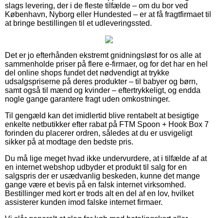
slags levering, der i de fleste tilfælde – om du bor ved
København, Nyborg eller Hundested – er at få fragtfirmaet til
at bringe bestillingen til et udleveringssted.
Det er jo efterhånden ekstremt gnidningsløst for os alle at
sammenholde priser på flere e-firmaer, og for det har en hel
del online shops fundet det nødvendigt at trykke
udsalgspriserne på deres produkter – til babyer og børn,
samt også til mænd og kvinder – eftertrykkeligt, og endda
nogle gange garantere fragt uden omkostninger.
Til gengæld kan det imidlertid blive rentabelt at besigtige
enkelte netbutikker efter rabat på FTM Spoon + Hook Box 7
forinden du placerer ordren, således at du er usvigeligt
sikker på at modtage den bedste pris.
Du må lige meget hvad ikke undervurdere, at i tilfælde af at
en internet webshop udbyder et produkt til salg for en
salgspris der er usædvanlig beskeden, kunne det mange
gange være et bevis på en falsk internet virksomhed.
Bestillinger med kort er trods alt en del af en lov, hvilket
assisterer kunden imod falske internet firmaer.