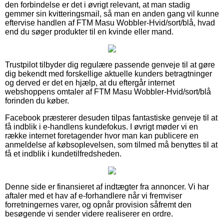
den forbindelse er det i øvrigt relevant, at man stadig
gemmer sin kvitteringsmail, så man en anden gang vil kunne
eftervise handlen af FTM Masu Wobbler-Hvid/sort/blå, hvad
end du søger produkter til en kvinde eller mand.
Trustpilot tilbyder dig regulære passende genveje til at gøre
dig bekendt med forskellige aktuelle kunders betragtninger
og derved er det en hjælp, at du eftergår internet
webshoppens omtaler af FTM Masu Wobbler-Hvid/sort/blå
forinden du køber.
Facebook præsterer desuden tilpas fantastiske genveje til at
få indblik i e-handlens kundefokus. I øvrigt møder vi en
række internet foretagender hvor man kan publicere en
anmeldelse af købsoplevelsen, som tilmed må benyttes til at
få et indblik i kundetilfredsheden.
Denne side er finansieret af indtægter fra annoncer. Vi har
aftaler med et hav af e-forhandlere når vi fremviser
forretningernes varer, og opnår provision såfremt den
besøgende vi sender videre realiserer en ordre.