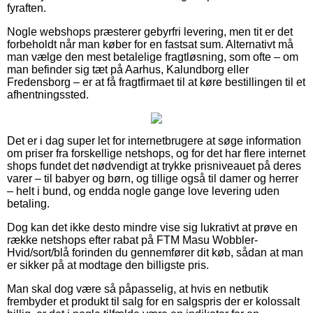
fyraften.
Nogle webshops præsterer gebyrfri levering, men tit er det
forbeholdt når man køber for en fastsat sum. Alternativt må
man vælge den mest betalelige fragtløsning, som ofte – om
man befinder sig tæt på Aarhus, Kalundborg eller
Fredensborg – er at få fragtfirmaet til at køre bestillingen til et
afhentningssted.
Det er i dag super let for internetbrugere at søge information
om priser fra forskellige netshops, og for det har flere internet
shops fundet det nødvendigt at trykke prisniveauet på deres
varer – til babyer og børn, og tillige også til damer og herrer
– helt i bund, og endda nogle gange love levering uden
betaling.
Dog kan det ikke desto mindre vise sig lukrativt at prøve en
række netshops efter rabat på FTM Masu Wobbler-
Hvid/sort/blå forinden du gennemfører dit køb, sådan at man
er sikker på at modtage den billigste pris.
Man skal dog være så påpasselig, at hvis en netbutik
frembyder et produkt til salg for en salgspris der er kolossalt