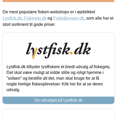
De mest populære fiskeri-webshops er i øjeblikket
Lystfisk.dk
,
Fiskegrej.dk
og
Fiskpåkrogen.dk
, som alle har et
stort sortiment til gode priser.
Lystfisk.dk tilbyder lystfiskere et bredt udvalg af fiskegrej.
Det skal være muligt at sidde stille og roligt hjemme i
”sofaen” og bestille alt det, man skal bruge for at få
nogle herlige fiskeoplevelser. Klik her for at se deres
udvalg.
Se udvalget på Lystfisk.dk