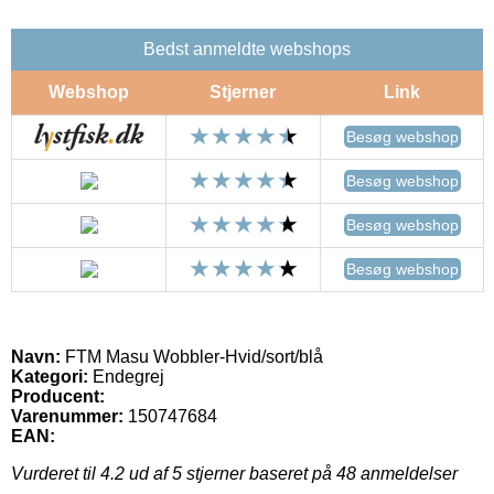
Bedst anmeldte webshops
Webshop
Stjerner
Link
Besøg webshop
Besøg webshop
Besøg webshop
Besøg webshop
Navn:
FTM Masu Wobbler-Hvid/sort/blå
Kategori:
Endegrej
Producent:
Varenummer:
150747684
EAN:
Vurderet til
4.2
ud af 5 stjerner baseret på
48
anmeldelser