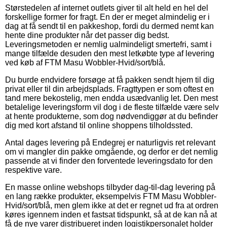
Størstedelen af internet outlets giver til alt held en hel del
forskellige former for fragt. En der er meget almindelig er i
dag at få sendt til en pakkeshop, fordi du dermed nemt kan
hente dine produkter når det passer dig bedst.
Leveringsmetoden er nemlig ualmindeligt smertefri, samt i
mange tilfælde desuden den mest letkøbte type af levering
ved køb af FTM Masu Wobbler-Hvid/sort/blå.
Du burde endvidere forsøge at få pakken sendt hjem til dig
privat eller til din arbejdsplads. Fragttypen er som oftest en
tand mere bekostelig, men endda usædvanlig let. Den mest
betalelige leveringsform vil dog i de fleste tilfælde være selv
at hente produkterne, som dog nødvendiggør at du befinder
dig med kort afstand til online shoppens tilholdssted.
Antal dages levering på Endegrej er naturligvis ret relevant
om vi mangler din pakke omgående, og derfor er det nemlig
passende at vi finder den forventede leveringsdato for den
respektive vare.
En masse online webshops tilbyder dag-til-dag levering på
en lang række produkter, eksempelvis FTM Masu Wobbler-
Hvid/sort/blå, men glem ikke at det er regnet ud fra at ordren
køres igennem inden et fastsat tidspunkt, så at de kan nå at
få de nye varer distribueret inden logistikpersonalet holder