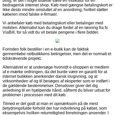
billig, er det i nogle tilfælde være en indikator for en
bedragerisk internet shop. Køb med gængse betalingskort er
ikke desto mindre omsluttet af en anordning, hvilket støtter
køberen imod falske e-firmaer.
Vi anbefaler køb med betalingskort eller betalinger med
mobilen. Alternativt kan du drage fordel af en løsning fra fx
ViaBill, for så vidt du vil betale pengene i flere bidder.
Forinden folk bestiller i en e-butik kan de faktisk
gennemløbe netbutikkens betingelser, men det er normalt et
tidskrævende projekt.
Alternativet er at undersøge hvorvidt e-shoppen er medlem
af e-mærke ordningen, da det burde være en garanti for at
internet butikken anerkender dansk lovgivning, og at
virksomheden af og til besøges af eksperter som er indført i
de gældende bestemmelser. Derudover giver det dig
anledning til en hjælpende hånd, såfremt du bliver udsat for
problemer i processen med dit køb.
Tilmed er det godt at man er opmærksom på de mest
betydningsfulde forhold der har indvirkning på købet, som
eksempelvis hvilken returrettighed forretningen anvender. I