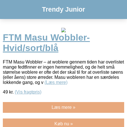
Trendy Junior
FTM Masu Wobbler-
Hvid/sort/blå
FTM Masu Wobbler – at woblere gennem tiden har overlistet
mange fedtfinner er ingen hemmelighed, og de helt små
størrelse woblere er ofte det der skal til for at overliste søens
(eller åens) store ørreder. Masu wobleren har en særdeles
lokkende gang, og v
(Læs mere)
49
kr.
(Vis fragtpris)
Læs mere »
Køb nu »