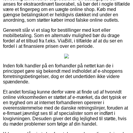
anses for ekstraordinært favorabel, så bør det i nogle tilfælde
være et fingerpeg om en uægte online shop. Køb med
gængse betalingskort er heldigvis dækket ind under en
anordning, som støtter køber imod falske online outlets.
Generelt slår vi et slag for bestillinger med kort eller
mobilbetaling. Som en alternativ mulighed bør du drage
fordel af et tilbud fra f.eks. ViaBill, i tilfælde af at du ser en
fordel i at finansiere prisen over en periode.
Inden folk handler på en forhandler på nettet kan de i
princippet gøre sig bekendt med indholdet af e-shoppens
forretningsbetingelser, dog er det undertiden ikke videre
spændende.
Et andet forslag kunne derfor være at finde ud af hvorvidt
online virksomheden er støttet af e-mærket, da det typisk er
en tryghed om at internet forhandleren opererer i
overensstemmelse med de danske retningslinjer, foruden at
e-firmaet jævnligt ses til af specialister som er indført i
lovgivningen. Desuden giver det dig lejlighed til støtte, hvis
du møder problemer som følge af din handel.