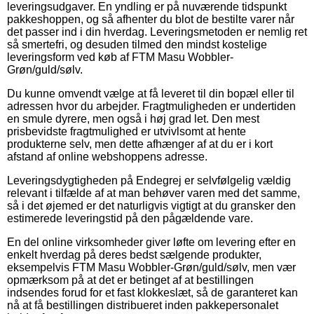
leveringsudgaver. En yndling er på nuværende tidspunkt
pakkeshoppen, og så afhenter du blot de bestilte varer når
det passer ind i din hverdag. Leveringsmetoden er nemlig ret
så smertefri, og desuden tilmed den mindst kostelige
leveringsform ved køb af FTM Masu Wobbler-
Grøn/guld/sølv.
Du kunne omvendt vælge at få leveret til din bopæl eller til
adressen hvor du arbejder. Fragtmuligheden er undertiden
en smule dyrere, men også i høj grad let. Den mest
prisbevidste fragtmulighed er utvivlsomt at hente
produkterne selv, men dette afhænger af at du er i kort
afstand af online webshoppens adresse.
Leveringsdygtigheden på Endegrej er selvfølgelig vældig
relevant i tilfælde af at man behøver varen med det samme,
så i det øjemed er det naturligvis vigtigt at du gransker den
estimerede leveringstid på den pågældende vare.
En del online virksomheder giver løfte om levering efter en
enkelt hverdag på deres bedst sælgende produkter,
eksempelvis FTM Masu Wobbler-Grøn/guld/sølv, men vær
opmærksom på at det er betinget af at bestillingen
indsendes forud for et fast klokkeslæt, så de garanteret kan
nå at få bestillingen distribueret inden pakkepersonalet