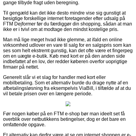
gange tilbyde fragt uden beregning.
Til gengæld kan det ikke desto mindre vise sig gunstigt at
besigtige forskellige internet foretagender efter udsalg på
FTM Dejformer før du færdiggør din shopping, sådan at man
ikke er i tvivl om at modtage den mindst kostelige pris.
Man må lige meget hvad ikke glemme, at ifald en online
virksomhed udlover en vare til salg for en salgspris som kan
ses som helt ekstremt gunstig, kan det ofte være et fingerpeg
om en uægte e-butik. Køb med kort er på den anden side
indbefattet af en lov, der redder køberen overfor uoprigtige
firmaer på nettet.
Generelt slår vi et slag for handler med kort eller
mobilbetaling. Som et alternativ burde du drage nytte af en
afbetalingsløsning fra eksempelvis ViaBill, i tilfælde af at du
vil betale prisen over en længere periode.
Før nogen køber på en FTM e-shop bør man ideelt set få
overblik over netbutikkens betingelser, dog er det bare en
omfattende opgave.
Et alternativ kan derfor være at se om internet shoppen er e-