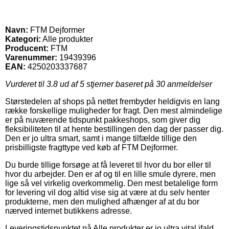
Navn:
FTM Dejformer
Kategori:
Alle produkter
Producent:
FTM
Varenummer:
19439396
EAN:
4250203337687
Vurderet til
3.8
ud af 5 stjerner baseret på
30
anmeldelser
Størstedelen af shops på nettet frembyder heldigvis en lang
række forskellige muligheder for fragt. Den mest almindelige
er på nuværende tidspunkt pakkeshops, som giver dig
fleksibiliteten til at hente bestillingen den dag der passer dig.
Den er jo ultra smart, samt i mange tilfælde tillige den
prisbilligste fragttype ved køb af FTM Dejformer.
Du burde tillige forsøge at få leveret til hvor du bor eller til
hvor du arbejder. Den er af og til en lille smule dyrere, men
lige så vel virkelig overkommelig. Den mest betalelige form
for levering vil dog altid vise sig at være at du selv henter
produkterne, men den mulighed afhænger af at du bor
nærved internet butikkens adresse.
Leveringstidspunktet på Alle produkter er jo ultra vital ifald