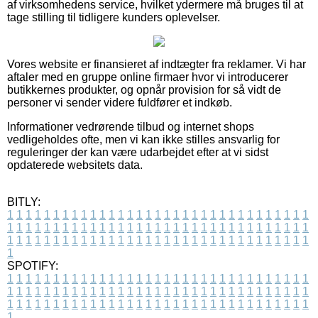
af virksomhedens service, hvilket ydermere må bruges til at
tage stilling til tidligere kunders oplevelser.
Vores website er finansieret af indtægter fra reklamer. Vi har
aftaler med en gruppe online firmaer hvor vi introducerer
butikkernes produkter, og opnår provision for så vidt de
personer vi sender videre fuldfører et indkøb.
Informationer vedrørende tilbud og internet shops
vedligeholdes ofte, men vi kan ikke stilles ansvarlig for
reguleringer der kan være udarbejdet efter at vi sidst
opdaterede websitets data.
BITLY:
1
1
1
1
1
1
1
1
1
1
1
1
1
1
1
1
1
1
1
1
1
1
1
1
1
1
1
1
1
1
1
1
1
1
1
1
1
1
1
1
1
1
1
1
1
1
1
1
1
1
1
1
1
1
1
1
1
1
1
1
1
1
1
1
1
1
1
1
1
1
1
1
1
1
1
1
1
1
1
1
1
1
1
1
1
1
1
1
1
1
1
1
1
1
1
1
1
1
1
1
SPOTIFY:
1
1
1
1
1
1
1
1
1
1
1
1
1
1
1
1
1
1
1
1
1
1
1
1
1
1
1
1
1
1
1
1
1
1
1
1
1
1
1
1
1
1
1
1
1
1
1
1
1
1
1
1
1
1
1
1
1
1
1
1
1
1
1
1
1
1
1
1
1
1
1
1
1
1
1
1
1
1
1
1
1
1
1
1
1
1
1
1
1
1
1
1
1
1
1
1
1
1
1
1