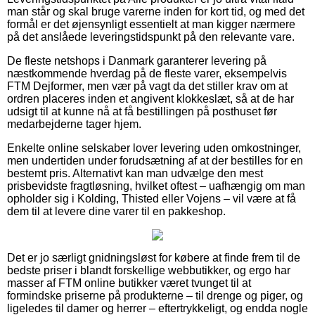
man står og skal bruge varerne inden for kort tid, og med det
formål er det øjensynligt essentielt at man kigger nærmere
på det anslåede leveringstidspunkt på den relevante vare.
De fleste netshops i Danmark garanterer levering på
næstkommende hverdag på de fleste varer, eksempelvis
FTM Dejformer, men vær på vagt da det stiller krav om at
ordren placeres inden et angivent klokkeslæt, så at de har
udsigt til at kunne nå at få bestillingen på posthuset før
medarbejderne tager hjem.
Enkelte online selskaber lover levering uden omkostninger,
men undertiden under forudsætning af at der bestilles for en
bestemt pris. Alternativt kan man udvælge den mest
prisbevidste fragtløsning, hvilket oftest – uafhængig om man
opholder sig i Kolding, Thisted eller Vojens – vil være at få
dem til at levere dine varer til en pakkeshop.
Det er jo særligt gnidningsløst for købere at finde frem til de
bedste priser i blandt forskellige webbutikker, og ergo har
masser af FTM online butikker været tvunget til at
formindske priserne på produkterne – til drenge og piger, og
ligeledes til damer og herrer – eftertrykkeligt, og endda nogle