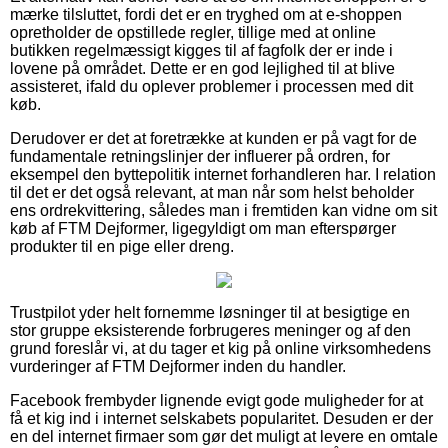
mærke tilsluttet, fordi det er en tryghed om at e-shoppen
opretholder de opstillede regler, tillige med at online
butikken regelmæssigt kigges til af fagfolk der er inde i
lovene på området. Dette er en god lejlighed til at blive
assisteret, ifald du oplever problemer i processen med dit
køb.
Derudover er det at foretrække at kunden er på vagt for de
fundamentale retningslinjer der influerer på ordren, for
eksempel den byttepolitik internet forhandleren har. I relation
til det er det også relevant, at man når som helst beholder
ens ordrekvittering, således man i fremtiden kan vidne om sit
køb af FTM Dejformer, ligegyldigt om man efterspørger
produkter til en pige eller dreng.
Trustpilot yder helt fornemme løsninger til at besigtige en
stor gruppe eksisterende forbrugeres meninger og af den
grund foreslår vi, at du tager et kig på online virksomhedens
vurderinger af FTM Dejformer inden du handler.
Facebook frembyder lignende evigt gode muligheder for at
få et kig ind i internet selskabets popularitet. Desuden er der
en del internet firmaer som gør det muligt at levere en omtale