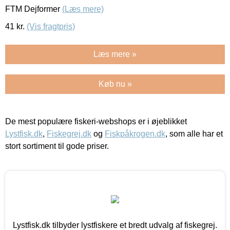
FTM Dejformer
(Læs mere)
41
kr.
(Vis fragtpris)
Læs mere »
Køb nu »
De mest populære fiskeri-webshops er i øjeblikket
Lystfisk.dk
,
Fiskegrej.dk
og
Fiskpåkrogen.dk
, som alle har et
stort sortiment til gode priser.
Lystfisk.dk tilbyder lystfiskere et bredt udvalg af fiskegrej.