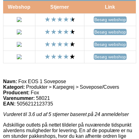
Webshop
Stjerner
Link
Besøg webshop
Besøg webshop
Besøg webshop
Besøg webshop
Navn:
Fox EOS 1 Sovepose
Kategori:
Produkter > Karpegrej > Sovepose/Covers
Producent:
Fox
Varenummer:
58021
EAN:
5056212123735
Vurderet til
3.6
ud af 5 stjerner baseret på
24
anmeldelser
Adskillige outlets på nettet tildeler på nuværende tidspunkt
alverdens muligheder for levering. En af de populære er nu
om stunder pakkeshops, hvor du kan afhente ordren lige