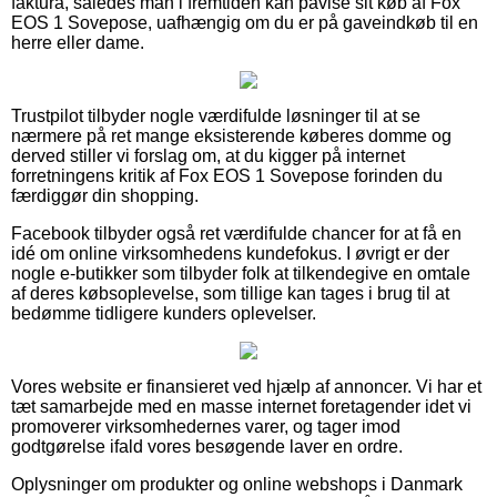
faktura, således man i fremtiden kan påvise sit køb af Fox
EOS 1 Sovepose, uafhængig om du er på gaveindkøb til en
herre eller dame.
Trustpilot tilbyder nogle værdifulde løsninger til at se
nærmere på ret mange eksisterende køberes domme og
derved stiller vi forslag om, at du kigger på internet
forretningens kritik af Fox EOS 1 Sovepose forinden du
færdiggør din shopping.
Facebook tilbyder også ret værdifulde chancer for at få en
idé om online virksomhedens kundefokus. I øvrigt er der
nogle e-butikker som tilbyder folk at tilkendegive en omtale
af deres købsoplevelse, som tillige kan tages i brug til at
bedømme tidligere kunders oplevelser.
Vores website er finansieret ved hjælp af annoncer. Vi har et
tæt samarbejde med en masse internet foretagender idet vi
promoverer virksomhedernes varer, og tager imod
godtgørelse ifald vores besøgende laver en ordre.
Oplysninger om produkter og online webshops i Danmark