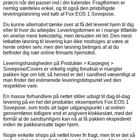
præcis når det passer ind i din kalender. Fragtformen er
nemlig særdeles enkel, og tit også den prisbilligste
leveringsløsning ved køb af Fox EOS 1 Sovepose.
Du kunne alternativt tænke over at få det leveret hjem til dig
eller til hvor du arbejder. Leveringsformen er i mange tilfælde
en anelse mere bekostelig, men desuden ret let. Den mest
letkøbte løsning til levering kan ikke modsiges at være at
hente ordren selv, men den løsning betinges af at du
befinder dig nær online firmaets hjemsted.
Leveringshastigheden på Produkter > Karpegrej >
Sovepose/Covers er virkelig vigtig forudsat vi mangler
pakken lige om lidt, så herved er det i sandhed væsentligt at
man finder det estimerede leveringstidspunkt ved den
respektive vare.
En masse forhandlere på nettet stiller udsigt til dag-til-dag
levering på en hel del produkter, eksempelvis Fox EOS 1
Sovepose, som trods alt tager udgangspunkt i at ordren
gennemføres tidligere end et angivent klokkeslæt, med det
formål at de sandsynligvis kan nå at få pakken ekspederet
inden de pakkeansatte tager hjem.
Nogle enkelte shops på nettet lover fri fragt, men tit er det så