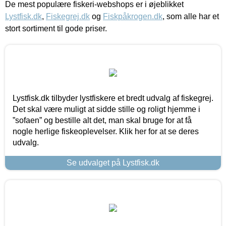
De mest populære fiskeri-webshops er i øjeblikket
Lystfisk.dk
,
Fiskegrej.dk
og
Fiskpåkrogen.dk
, som alle har et
stort sortiment til gode priser.
Lystfisk.dk tilbyder lystfiskere et bredt udvalg af fiskegrej.
Det skal være muligt at sidde stille og roligt hjemme i
”sofaen” og bestille alt det, man skal bruge for at få
nogle herlige fiskeoplevelser. Klik her for at se deres
udvalg.
Se udvalget på Lystfisk.dk