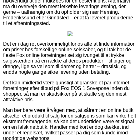
nødvendigt at der indkøbes for en bestemt pris. Alternativt
må du overveje den mest letkøbte leveringsløsning, der
gerne – uafhængig om du opholder sig nær Herning,
Frederikssund eller Grindsted – er at få leveret produkterne
til et afhentningssted.
Det er i dag ret overkommeligt for os alle at finde information
om priser hos forskellige online selskaber, og til tak har de
fleste Fox online forretninger set sig tvunget til at trykke
salgsværdien på en række af deres produkter – til piger og
drenge, lige så vel som til damer og herrer – drastisk, og
endda nogle gange sikre levering uden betaling.
Det kan imidlertid være gunstigt at granske et par internet
forretninger efter tilbud på Fox EOS 1 Sovepose inden du
shopper, så man er skudsikker på at skaffe sig den mest
attraktive pris.
Man bør bare være årvågen med, at såfremt en online butik
afsætter et produkt til salg for en salgspris som kan virke helt
ekstremt fremragende, så kan det undertiden være et signal
om en falsk netbutik. Handler med kort er dog dækket ind
under et regelsæt, hvilket passer på dig som kunde imod
uoprigtige webshops.