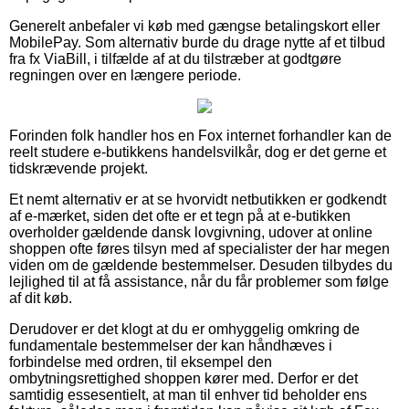
Generelt anbefaler vi køb med gængse betalingskort eller
MobilePay. Som alternativ burde du drage nytte af et tilbud
fra fx ViaBill, i tilfælde af at du tilstræber at godtgøre
regningen over en længere periode.
Forinden folk handler hos en Fox internet forhandler kan de
reelt studere e-butikkens handelsvilkår, dog er det gerne et
tidskrævende projekt.
Et nemt alternativ er at se hvorvidt netbutikken er godkendt
af e-mærket, siden det ofte er et tegn på at e-butikken
overholder gældende dansk lovgivning, udover at online
shoppen ofte føres tilsyn med af specialister der har megen
viden om de gældende bestemmelser. Desuden tilbydes du
lejlighed til at få assistance, når du får problemer som følge
af dit køb.
Derudover er det klogt at du er omhyggelig omkring de
fundamentale bestemmelser der kan håndhæves i
forbindelse med ordren, til eksempel den
ombytningsrettighed shoppen kører med. Derfor er det
samtidig essesentielt, at man til enhver tid beholder ens