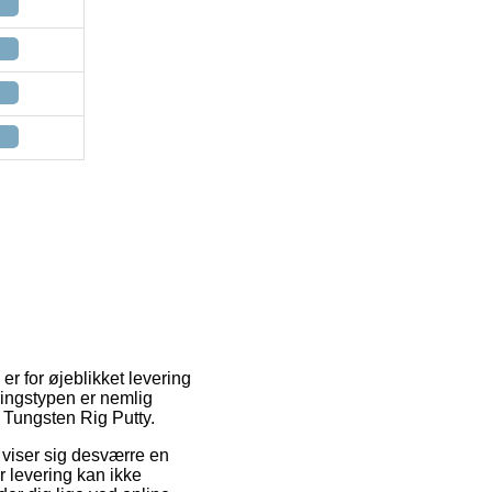
er for øjeblikket levering
ringstypen er nemlig
s Tungsten Rig Putty.
n viser sig desværre en
r levering kan ikke