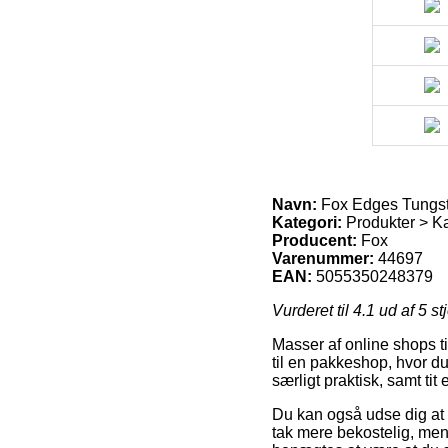
Navn:
Fox Edges Tungst
Kategori:
Produkter > Ka
Producent:
Fox
Varenummer:
44697
EAN:
5055350248379
Vurderet til
4.1
ud af 5 st
Masser af online shops ti
til en pakkeshop, hvor d
særligt praktisk, samt ti
Du kan også udse dig at f
tak mere bekostelig, men 