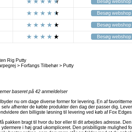
Besøg webshop
Besøg webshop
Besøg webshop
Besøg webshop
en Rig Putty
rpegrej > Forfangs Tilbehør > Putty
jerner baseret på
42
anmeldelser
lbyder nu om dage diverse former for levering. En af favoritterne 
u selv afhenter de købte produkter den dag der passer dig. Leve
t endvidere den billigste løsning til levering ved køb af Fox Edge
å pakken bragt til hvor du bor eller til dit arbejdes adresse. De
ydermere i høj grad ukompliceret. Den prisbilligste mulighed fo