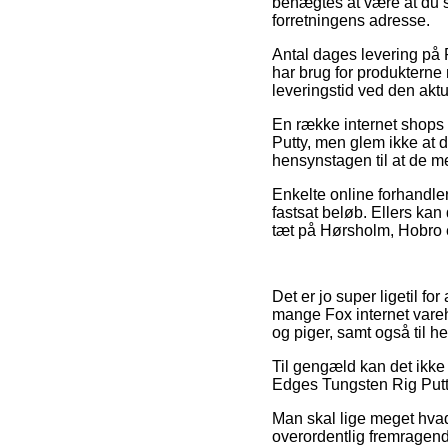
benægtes at være at du s
forretningens adresse.
Antal dages levering på P
har brug for produkterne
leveringstid ved den aktu
En række internet shops 
Putty, men glem ikke at d
hensynstagen til at de me
Enkelte online forhandler
fastsat beløb. Ellers kan
tæt på Hørsholm, Hobro ell
Det er jo super ligetil f
mange Fox internet vareh
og piger, samt også til 
Til gengæld kan det ikke 
Edges Tungsten Rig Putty 
Man skal lige meget hvad 
overordentlig fremragend