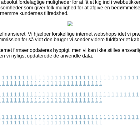
bsolut fordelagtige muligheder for at få et kig ind i webbutikk
rksomheder som giver folk mulighed for at afgive en bedømmels
 fornemme kundernes tilfredshed.
nansieret. Vi hjælper forskellige internet webshops idet vi pr
mmission for så vidt den bruger vi sender videre fuldfører et køb
ernet firmaer opdateres hyppigt, men vi kan ikke stilles ansvarlig
iden vi nyligst opdaterede de anvendte data.
1
1
1
1
1
1
1
1
1
1
1
1
1
1
1
1
1
1
1
1
1
1
1
1
1
1
1
1
1
1
1
1
1
1
1
1
1
1
1
1
1
1
1
1
1
1
1
1
1
1
1
1
1
1
1
1
1
1
1
1
1
1
1
1
1
1
1
1
1
1
1
1
1
1
1
1
1
1
1
1
1
1
1
1
1
1
1
1
1
1
1
1
1
1
1
1
1
1
1
1
1
1
1
1
1
1
1
1
1
1
1
1
1
1
1
1
1
1
1
1
1
1
1
1
1
1
1
1
1
1
1
1
1
1
1
1
1
1
1
1
1
1
1
1
1
1
1
1
1
1
1
1
1
1
1
1
1
1
1
1
1
1
1
1
1
1
1
1
1
1
1
1
1
1
1
1
1
1
1
1
1
1
1