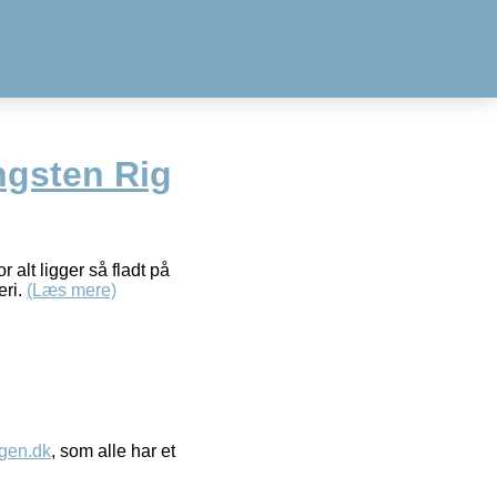
gsten Rig
 alt ligger så fladt på
eri.
(Læs mere)
gen.dk
, som alle har et