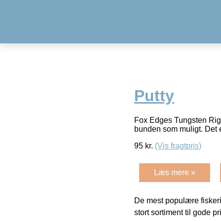
Putty
Fox Edges Tungsten Rig Put
bunden som muligt. Det er 
95
kr.
(Vis fragtpris)
Læs mere »
De mest populære fiskeri
stort sortiment til gode pr