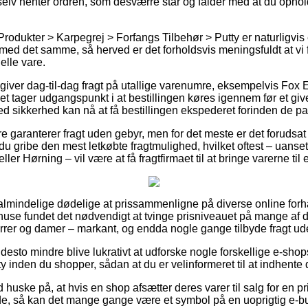
elv henter ordren, som desværre står og falder med at du ophold
rodukter > Karpegrej > Forfangs Tilbehør > Putty er naturligvis 
 med det samme, så herved er det forholdsvis meningsfuldt at vi
elle vare.
giver dag-til-dag fragt på utallige varenumre, eksempelvis Fox
et tager udgangspunkt i at bestillingen køres igennem før et giv
d sikkerhed kan nå at få bestillingen ekspederet forinden de pak
e garanterer fragt uden gebyr, men for det meste er det forudsat 
 du gribe den mest letkøbte fragtmulighed, hvilket oftest – uans
er Hørning – vil være at få fragtfirmaet til at bringe varerne til 
or almindelige dødelige at prissammenligne på diverse online for
use fundet det nødvendigt at tvinge prisniveauet på mange af de
herrer og damer – markant, og endda nogle gange tilbyde fragt u
desto mindre blive lukrativt at udforske nogle forskellige e-shop
inden du shopper, sådan at du er velinformeret til at indhente d
huske på, at hvis en shop afsætter deres varer til salg for en p
e, så kan det mange gange være et symbol på en uoprigtig e-buti