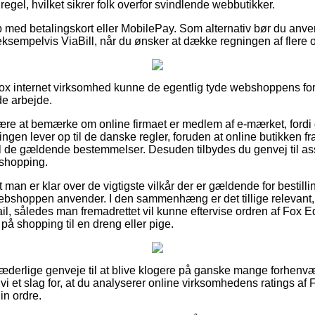
n regel, hvilket sikrer folk overfor svindlende webbutikker.
b med betalingskort eller MobilePay. Som alternativ bør du anv
ksempelvis ViaBill, når du ønsker at dække regningen af flere
ox internet virksomhed kunne de egentlig tyde webshoppens for
de arbejde.
ære at bemærke om online firmaet er medlem af e-mærket, fordi d
ingen lever op til de danske regler, foruden at online butikken fra 
l de gældende bestemmelser. Desuden tilbydes du genvej til ass
 shopping.
 man er klar over de vigtigste vilkår der er gældende for bestill
webshoppen anvender. I den sammenhæng er det tillige relevant
l, således man fremadrettet vil kunne eftervise ordren af Fox 
på shopping til en dreng eller pige.
 hæderlige genveje til at blive klogere på ganske mange forhen
 vi et slag for, at du analyserer online virksomhedens ratings a
in ordre.