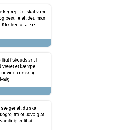
 fiskegrej. Det skal være
og bestille alt det, man
 Klik her for at se
ligt fiskeudstyr til
tid været et kæmpe
stor viden omkring
dvalg.
sælger alt du skal
skegrej fra et udvalg af
samtidig er til at