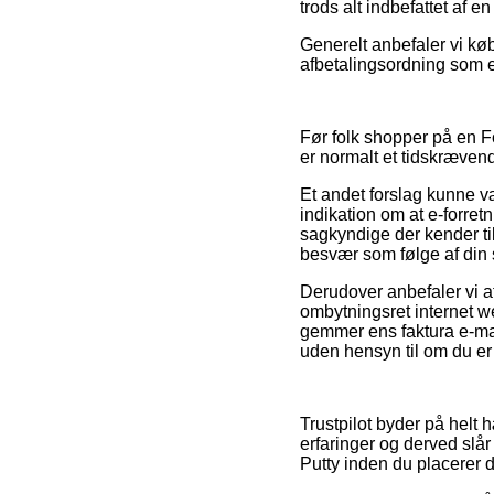
trods alt indbefattet af e
Generelt anbefaler vi kø
afbetalingsordning som e
Før folk shopper på en F
er normalt et tidskræven
Et andet forslag kunne v
indikation om at e-forretn
sagkyndige der kender ti
besvær som følge af din
Derudover anbefaler vi at
ombytningsret internet 
gemmer ens faktura e-mai
uden hensyn til om du er 
Trustpilot byder på helt
erfaringer og derved slår
Putty inden du placerer d