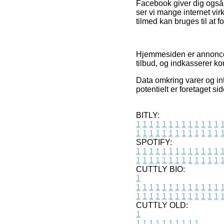
Facebook giver dig også a
ser vi mange internet vi
tilmed kan bruges til at
Hjemmesiden er annoncefi
tilbud, og indkasserer ko
Data omkring varer og int
potentielt er foretaget s
BITLY:
1
1
1
1
1
1
1
1
1
1
1
1
1
1
1
1
1
1
1
1
1
1
1
1
1
1
SPOTIFY:
1
1
1
1
1
1
1
1
1
1
1
1
1
1
1
1
1
1
1
1
1
1
1
1
1
1
CUTTLY BIO:
1
1
1
1
1
1
1
1
1
1
1
1
1
1
1
1
1
1
1
1
1
1
1
1
1
1
1
CUTTLY OLD:
1
1
1
1
1
1
1
1
1
1
1