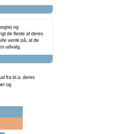
kegrej og
angt de fleste af deres
ulle vente på, at de
res udvalg.
 fra bl.a. deres
mer og