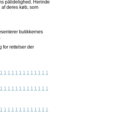
ens pålidelighed. Herinde
e af deres køb, som
æsenterer butikkernes
.
 for rettelser der
1
1
1
1
1
1
1
1
1
1
1
1
1
1
1
1
1
1
1
1
1
1
1
1
1
1
1
1
1
1
1
1
1
1
1
1
1
1
1