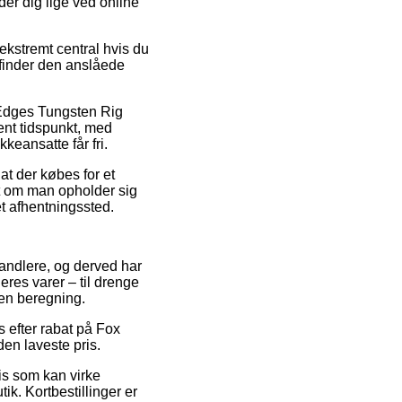
er dig lige ved online
ekstremt central hvis du
 finder den anslåede
 Edges Tungsten Rig
ent tidspunkt, med
keansatte får fri.
at der købes for et
et om man opholder sig
et afhentningssted.
handlere, og derved har
res varer – til drenge
den beregning.
s efter rabat på Fox
en laveste pris.
ris som kan virke
k. Kortbestillinger er