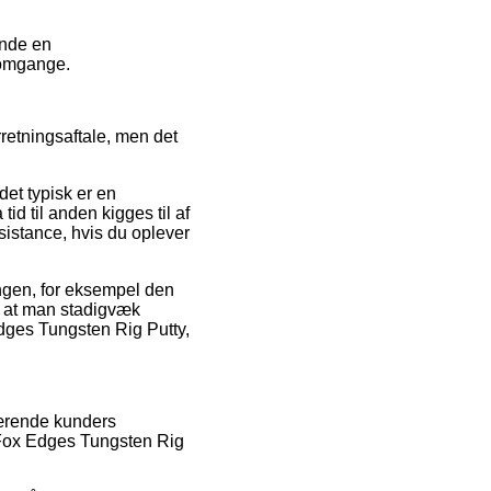
ende en
 omgange.
retningsaftale, men det
et typisk er en
tid til anden kigges til af
istance, hvis du oplever
ingen, for eksempel den
, at man stadigvæk
Edges Tungsten Rig Putty,
værende kunders
f Fox Edges Tungsten Rig