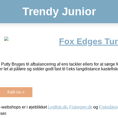
Trendy Junior
Fox Edges Tun
ty Bruges til afbalancering af ens tackler ellers for at sørge for
let at påføre og sidder godt fast til f.eks langdistance kastefisk
Køb nu »
-webshops er i øjeblikket
Lystfisk.dk
,
Fiskegrej.dk
og
Fiskpåkro
iser.