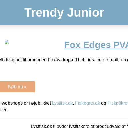
Trendy Junior
Fox Edges PVA
 designet til brug med Foxâs drop-off heli rigs- og drop-off run 
Køb nu »
-webshops er i øjeblikket
Lystfisk.dk
,
Fiskegrej.dk
og
Fiskpåkro
iser.
Lystfisk.dk tilbyder lystfiskere et bredt udvalg af