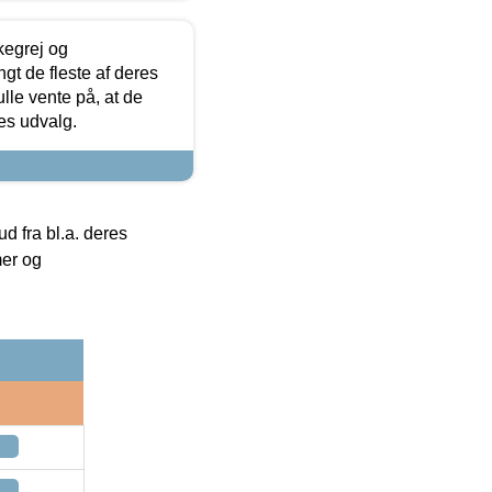
kegrej og
angt de fleste af deres
ulle vente på, at de
res udvalg.
 fra bl.a. deres
mer og