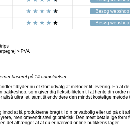
Besøg webshop
Besøg webshop
rips
arpegrej > PVA
jerner baseret på
14
anmeldelser
ndler tilbyder nu et stort udvalg af metoder til levering. En af d
 en pakkeshop, som giver dig fleksibiliteten til at hente din ordre n
altså ultra let, samt tit endvidere den mindst kostelige metode t
 imod at få produkterne bragt til din privatbolig eller ud på dit 
yrere, men omvendt særligt praktisk. Den mest betalelige form fo
en det afhænger af at du er nærved online butikkens lager.