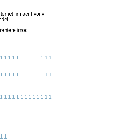
ernet firmaer hvor vi
ndel.
arantere imod
1
1
1
1
1
1
1
1
1
1
1
1
1
1
1
1
1
1
1
1
1
1
1
1
1
1
1
1
1
1
1
1
1
1
1
1
1
1
1
1
1