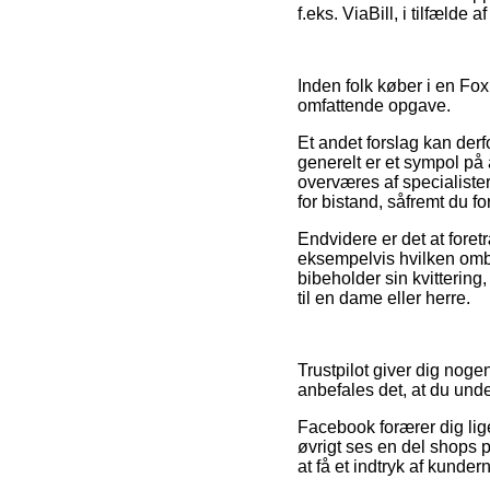
f.eks. ViaBill, i tilfælde 
Inden folk køber i en Fo
omfattende opgave.
Et andet forslag kan derf
generelt er et sympol på a
overværes af specialiste
for bistand, såfremt du f
Endvidere er det at fore
eksempelvis hvilken ombyt
bibeholder sin kvitteri
til en dame eller herre.
Trustpilot giver dig nog
anbefales det, at du und
Facebook forærer dig lige
øvrigt ses en del shops på
at få et indtryk af kunder