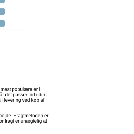
e mest populære er i
år det passer ind i din
il levering ved køb af
arbejde. Fragtmetoden er
r fragt er unægtelig at