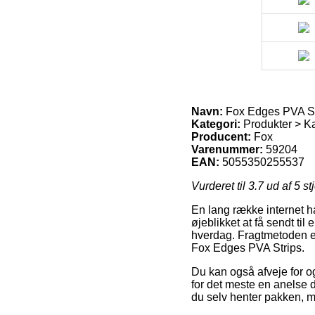
Navn:
Fox Edges PVA St
Kategori:
Produkter > K
Producent:
Fox
Varenummer:
59204
EAN:
5055350255537
Vurderet til
3.7
ud af 5 st
En lang række internet ha
øjeblikket at få sendt til
hverdag. Fragtmetoden er 
Fox Edges PVA Strips.
Du kan også afveje for og
for det meste en anelse d
du selv henter pakken, m