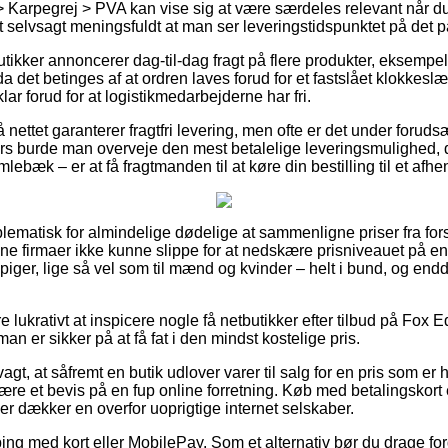
> Karpegrej > PVA kan vise sig at være særdeles relevant når d
det selvsagt meningsfuldt at man ser leveringstidspunktet på det
butikker annoncerer dag-til-dag fragt på flere produkter, eksem
a det betinges af at ordren laves forud for et fastslået klokkeslæ
klar forud for at logistikmedarbejderne har fri.
 nettet garanterer fragtfri levering, men ofte er det under forud
lers burde man overveje den mest betalelige leveringsmulighed,
bæk – er at få fragtmanden til at køre din bestilling til et afhe
lematisk for almindelige dødelige at sammenligne priser fra fors
line firmaer ikke kunne slippe for at nedskære prisniveauet på e
g piger, lige så vel som til mænd og kvinder – helt i bund, og e
e lukrativt at inspicere nogle få netbutikker efter tilbud på Fox 
an er sikker på at få fat i den mindst kostelige pris.
gt, at såfremt en butik udlover varer til salg for en pris som er
ære et bevis på en fup online forretning. Køb med betalingskort
 der dækker en overfor uoprigtige internet selskaber.
ping med kort eller MobilePay. Som et alternativ bør du drage ford