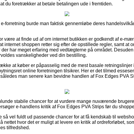
af at du foretrækker at betale betalingen ude i fremtiden.
x e-forretning burde man faktisk gennemløbe deres handelsvilkår
or være at finde ud af om internet butikken er godkendt af e-mær
t internet shoppen retter sig efter de opstillede regler, samt at o
r der har meget erfaring med vedtægterne på området. Desuden 
orvoldes vanskeligheder ved din bestilling.
trække at køber er påpasselig med de mest basale retningslinjer 
ningsret online forretningen tilsikrer. Her er det tilmed essesenti
ng, således man senere kan bevidne handlen af Fox Edges PVA S
enlunde stabile chancer for at vurdere mange nuværende brugere
ersøger e-handlens kritik af Fox Edges PVA Strips før du shoppe
 så vel fuldt ud passende chancer for at få kendskab til websho
 nettet hvor det er muligt at levere en kritik af ordreforløbet, so
nes tilfredshed.