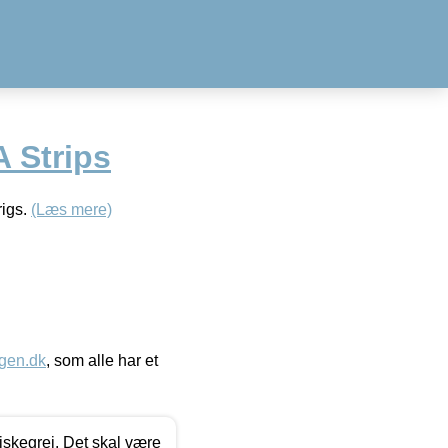
 Strips
rigs.
(Læs mere)
gen.dk
, som alle har et
 fiskegrej. Det skal være