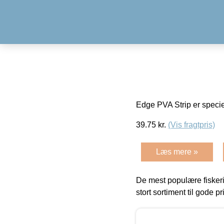
Edge PVA Strip er specielt
39.75
kr.
(Vis fragtpris)
Læs mere »
De mest populære fiskeri
stort sortiment til gode pr