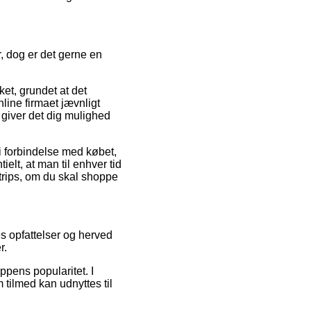
, dog er det gerne en
ket, grundet at det
nline firmaet jævnligt
giver det dig mulighed
i forbindelse med købet,
elt, at man til enhver tid
trips, om du skal shoppe
s opfattelser og herved
r.
ppens popularitet. I
m tilmed kan udnyttes til