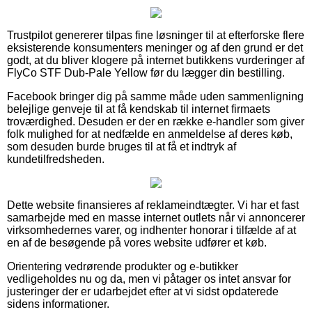
Trustpilot genererer tilpas fine løsninger til at efterforske flere
eksisterende konsumenters meninger og af den grund er det
godt, at du bliver klogere på internet butikkens vurderinger af
FlyCo STF Dub-Pale Yellow før du lægger din bestilling.
Facebook bringer dig på samme måde uden sammenligning
belejlige genveje til at få kendskab til internet firmaets
troværdighed. Desuden er der en række e-handler som giver
folk mulighed for at nedfælde en anmeldelse af deres køb,
som desuden burde bruges til at få et indtryk af
kundetilfredsheden.
Dette website finansieres af reklameindtægter. Vi har et fast
samarbejde med en masse internet outlets når vi annoncerer
virksomhedernes varer, og indhenter honorar i tilfælde af at
en af de besøgende på vores website udfører et køb.
Orientering vedrørende produkter og e-butikker
vedligeholdes nu og da, men vi påtager os intet ansvar for
justeringer der er udarbejdet efter at vi sidst opdaterede
sidens informationer.