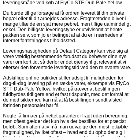
leveringsmåde ved køb af FlyCo STF Dub-Pale Yellow.
Du burde tillige forsøge at få ordren leveret til din private
bopæl eller til dit arbejdes adresse. Fragtmetoden bliver i
mange tilfælde en sjat mere pebret, men tillige ualmindeligt
enkel. Den billigste leveringstype er utvivlsomt at hente
pakken selv, som jo er betinget af at du er i nærheden af
internet forretningens tilholdssted.
Leveringshastigheden på Default Category kan vise sig at
være vældig bestemmende forudsat du behøver dine nye
varer om kort tid, så derfor er det øjensynligt relevant at vi
efterser den forventede leveringstid ved den relevante vare.
Adskillige online butikker stiller udsigt til muligheden for
dag-til-dag levering på en række varer, eksempelvis FlyCo
STF Dub-Pale Yellow, hvilket påkræver at bestillingen
fuldbyrdes tidligere end et fast tidspunkt, med det formål at
de med sikkerhed kan nå at få bestillingen sendt afsted
forinden personalet har fri.
Nogle få firmaer på nettet garanterer fragt uden beregning,
men oftest gælder det kun hvis der bestilles for et præcist
beløb. Som alternativ må man udvælge den mest letkøbte
fragtmulighed, hvilket oftest – hvad end du opholder sig i