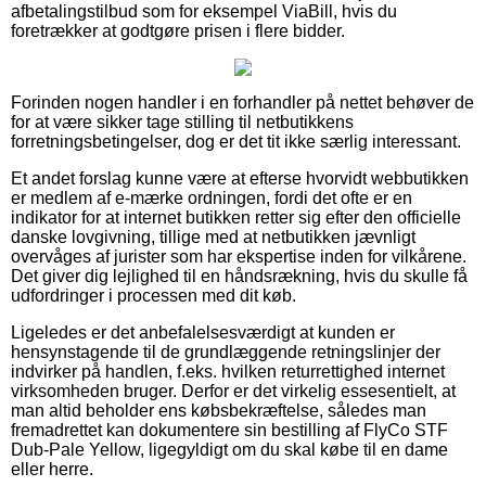
afbetalingstilbud som for eksempel ViaBill, hvis du
foretrækker at godtgøre prisen i flere bidder.
Forinden nogen handler i en forhandler på nettet behøver de
for at være sikker tage stilling til netbutikkens
forretningsbetingelser, dog er det tit ikke særlig interessant.
Et andet forslag kunne være at efterse hvorvidt webbutikken
er medlem af e-mærke ordningen, fordi det ofte er en
indikator for at internet butikken retter sig efter den officielle
danske lovgivning, tillige med at netbutikken jævnligt
overvåges af jurister som har ekspertise inden for vilkårene.
Det giver dig lejlighed til en håndsrækning, hvis du skulle få
udfordringer i processen med dit køb.
Ligeledes er det anbefalelsesværdigt at kunden er
hensynstagende til de grundlæggende retningslinjer der
indvirker på handlen, f.eks. hvilken returrettighed internet
virksomheden bruger. Derfor er det virkelig essesentielt, at
man altid beholder ens købsbekræftelse, således man
fremadrettet kan dokumentere sin bestilling af FlyCo STF
Dub-Pale Yellow, ligegyldigt om du skal købe til en dame
eller herre.