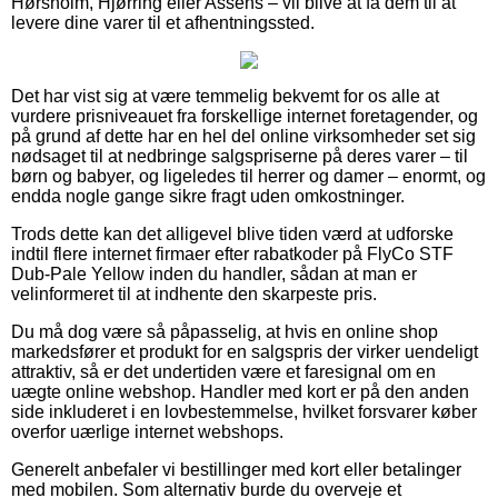
Hørsholm, Hjørring eller Assens – vil blive at få dem til at
levere dine varer til et afhentningssted.
Det har vist sig at være temmelig bekvemt for os alle at
vurdere prisniveauet fra forskellige internet foretagender, og
på grund af dette har en hel del online virksomheder set sig
nødsaget til at nedbringe salgspriserne på deres varer – til
børn og babyer, og ligeledes til herrer og damer – enormt, og
endda nogle gange sikre fragt uden omkostninger.
Trods dette kan det alligevel blive tiden værd at udforske
indtil flere internet firmaer efter rabatkoder på FlyCo STF
Dub-Pale Yellow inden du handler, sådan at man er
velinformeret til at indhente den skarpeste pris.
Du må dog være så påpasselig, at hvis en online shop
markedsfører et produkt for en salgspris der virker uendeligt
attraktiv, så er det undertiden være et faresignal om en
uægte online webshop. Handler med kort er på den anden
side inkluderet i en lovbestemmelse, hvilket forsvarer køber
overfor uærlige internet webshops.
Generelt anbefaler vi bestillinger med kort eller betalinger
med mobilen. Som alternativ burde du overveje et