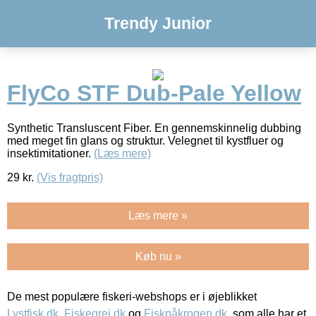
Trendy Junior
FlyCo STF Dub-Pale Yellow
Synthetic Transluscent Fiber. En gennemskinnelig dubbing
med meget fin glans og struktur. Velegnet til kystfluer og
insektimitationer.
(Læs mere)
29
kr.
(Vis fragtpris)
Læs mere »
Køb nu »
De mest populære fiskeri-webshops er i øjeblikket
Lystfisk.dk
,
Fiskegrej.dk
og
Fiskpåkrogen.dk
, som alle har et