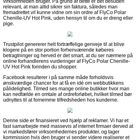
virksomheden bruger. På grund af dette er det desuden
relevant, at man altid sikrer sin faktura, således man
fremadrettet vil kunne vidne om sin ordre af FlyCo Polar
Chenille-UV Hot Pink, uden hensyn til om du er dreng eller
pige.
Trustpilot genererer helt fortræffelige genveje til at blive
klogere på en stor portion forhenværende køberes
betragtninger og herved er det smart, at du ser nærmere på
online forhandlerens vurderinger af FlyCo Polar Chenille-
UV Hot Pink forinden du shopper.
Facebook resulterer i på samme måde forholdsvis
ønskværdige chancer for at få en idé om webbutikkens
pålidelighed. Tilmed ses mange online butikker hvor man
kan nedfælde en omtale af ordreforløbet, hvilket tilmed bør
udnyttes til at fornemme tilfredsheden hos kunderne.
Denne side er finansieret ved hjælp af reklamer. Vi har et
fast samarbejde med massevis af internet firmaer derved at
vi markedsfører virksomhedernes produkter, og tager
kommission hvis den bruger vi sender videre realiserer et