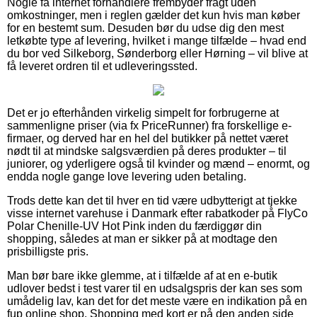
Nogle få internet forhandlere frembyder fragt uden
omkostninger, men i reglen gælder det kun hvis man køber
for en bestemt sum. Desuden bør du udse dig den mest
letkøbte type af levering, hvilket i mange tilfælde – hvad end
du bor ved Silkeborg, Sønderborg eller Hørning – vil blive at
få leveret ordren til et udleveringssted.
Det er jo efterhånden virkelig simpelt for forbrugerne at
sammenligne priser (via fx PriceRunner) fra forskellige e-
firmaer, og derved har en hel del butikker på nettet været
nødt til at mindske salgsværdien på deres produkter – til
juniorer, og yderligere også til kvinder og mænd – enormt, og
endda nogle gange love levering uden betaling.
Trods dette kan det til hver en tid være udbytterigt at tjekke
visse internet varehuse i Danmark efter rabatkoder på FlyCo
Polar Chenille-UV Hot Pink inden du færdiggør din
shopping, således at man er sikker på at modtage den
prisbilligste pris.
Man bør bare ikke glemme, at i tilfælde af at en e-butik
udlover bedst i test varer til en udsalgspris der kan ses som
umådelig lav, kan det for det meste være en indikation på en
fup online shop. Shopping med kort er på den anden side