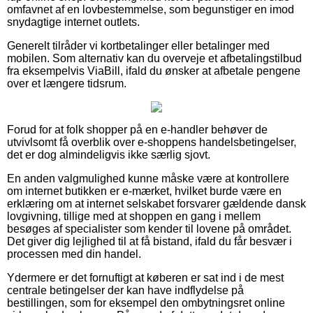
omfavnet af en lovbestemmelse, som begunstiger en imod
snydagtige internet outlets.
Generelt tilråder vi kortbetalinger eller betalinger med
mobilen. Som alternativ kan du overveje et afbetalingstilbud
fra eksempelvis ViaBill, ifald du ønsker at afbetale pengene
over et længere tidsrum.
Forud for at folk shopper på en e-handler behøver de
utvivlsomt få overblik over e-shoppens handelsbetingelser,
det er dog almindeligvis ikke særlig sjovt.
En anden valgmulighed kunne måske være at kontrollere
om internet butikken er e-mærket, hvilket burde være en
erklæring om at internet selskabet forsvarer gældende dansk
lovgivning, tillige med at shoppen en gang i mellem
besøges af specialister som kender til lovene på området.
Det giver dig lejlighed til at få bistand, ifald du får besvær i
processen med din handel.
Ydermere er det fornuftigt at køberen er sat ind i de mest
centrale betingelser der kan have indflydelse på
bestillingen, som for eksempel den ombytningsret online