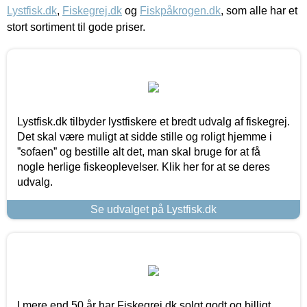
Lystfisk.dk
,
Fiskegrej.dk
og
Fiskpåkrogen.dk
, som alle har et
stort sortiment til gode priser.
Lystfisk.dk tilbyder lystfiskere et bredt udvalg af fiskegrej.
Det skal være muligt at sidde stille og roligt hjemme i
”sofaen” og bestille alt det, man skal bruge for at få
nogle herlige fiskeoplevelser. Klik her for at se deres
udvalg.
Se udvalget på Lystfisk.dk
I mere end 50 år har Fiskegrej.dk solgt godt og billigt