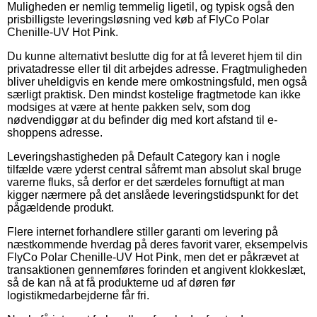
Muligheden er nemlig temmelig ligetil, og typisk også den
prisbilligste leveringsløsning ved køb af FlyCo Polar
Chenille-UV Hot Pink.
Du kunne alternativt beslutte dig for at få leveret hjem til din
privatadresse eller til dit arbejdes adresse. Fragtmuligheden
bliver uheldigvis en kende mere omkostningsfuld, men også
særligt praktisk. Den mindst kostelige fragtmetode kan ikke
modsiges at være at hente pakken selv, som dog
nødvendiggør at du befinder dig med kort afstand til e-
shoppens adresse.
Leveringshastigheden på Default Category kan i nogle
tilfælde være yderst central såfremt man absolut skal bruge
varerne fluks, så derfor er det særdeles fornuftigt at man
kigger nærmere på det anslåede leveringstidspunkt for det
pågældende produkt.
Flere internet forhandlere stiller garanti om levering på
næstkommende hverdag på deres favorit varer, eksempelvis
FlyCo Polar Chenille-UV Hot Pink, men det er påkrævet at
transaktionen gennemføres forinden et angivent klokkeslæt,
så de kan nå at få produkterne ud af døren før
logistikmedarbejderne får fri.