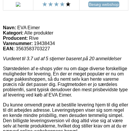
Besøg webshop
Navn:
EVA Eimer
Kategori:
Alle produkter
Producent:
Rive
Varenummer:
19438434
EAN:
3563583703227
Vurderet til
3.7
ud af 5 stjerner baseret på
20
anmeldelser
Størstedelen af e-shops yder nu om dage diverse forskellige
muligheder for levering. En der er meget populær er nu om
dage pakkeshoppen, så du nemt selv kan hente varerne
præcis når det passer dig. Fragtmetoden er jo særdeles
problemfri, samt typisk derudover den mest prisbevidste type
af levering ved køb af EVA Eimer.
Du kunne omvendt prøve at bestille levering hjem til dig eller
til dit arbejdes adresse. Leveringstypen viser sig som regel
en kende mindre prisbillig, men desuden temmelig simpel.
Den billigste leveringsversion vil dog altid vise sig at være
selv at hente produkterne, hvilket dog stiller krav om at du er