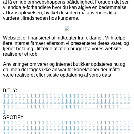
at få en idé om webshoppens pålidelighed. Foruden det ser
vi endda e-forhandlere hvor du kan afgive en bedømmelse
af købsoplevelsen, hvilket desuden må anvendes til at
vurdere tilfredsheden hos kunderne.
Websitet er finansieret af indtægter fra reklamer. Vi hjælper
flere internet firmaer eftersom vi præsenterer deres varer, og
tjener betaling i tilfælde af at en bruger fra vores website
realiserer et køb.
Anvisninger om varer og internet butikker opdateres nu og
da, men der tages ikke ansvar for korrektioner der måtte
være realiseret efter sidste opdatering af vores data.
BITLY:
1
1
1
1
1
1
1
1
1
1
1
1
1
1
1
1
1
1
1
1
1
1
1
1
1
1
1
1
1
1
1
1
1
1
1
1
1
1
1
1
1
1
1
1
1
1
1
1
1
1
1
1
1
1
1
1
1
1
1
1
1
1
1
1
1
1
1
1
1
1
1
1
1
1
1
1
1
1
1
1
1
1
1
1
1
1
1
1
1
1
1
1
1
1
1
1
1
1
1
1
SPOTIFY:
1
1
1
1
1
1
1
1
1
1
1
1
1
1
1
1
1
1
1
1
1
1
1
1
1
1
1
1
1
1
1
1
1
1
1
1
1
1
1
1
1
1
1
1
1
1
1
1
1
1
1
1
1
1
1
1
1
1
1
1
1
1
1
1
1
1
1
1
1
1
1
1
1
1
1
1
1
1
1
1
1
1
1
1
1
1
1
1
1
1
1
1
1
1
1
1
1
1
1