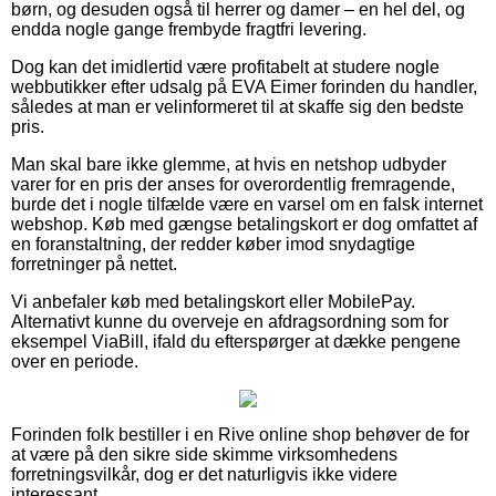
børn, og desuden også til herrer og damer – en hel del, og
endda nogle gange frembyde fragtfri levering.
Dog kan det imidlertid være profitabelt at studere nogle
webbutikker efter udsalg på EVA Eimer forinden du handler,
således at man er velinformeret til at skaffe sig den bedste
pris.
Man skal bare ikke glemme, at hvis en netshop udbyder
varer for en pris der anses for overordentlig fremragende,
burde det i nogle tilfælde være en varsel om en falsk internet
webshop. Køb med gængse betalingskort er dog omfattet af
en foranstaltning, der redder køber imod snydagtige
forretninger på nettet.
Vi anbefaler køb med betalingskort eller MobilePay.
Alternativt kunne du overveje en afdragsordning som for
eksempel ViaBill, ifald du efterspørger at dække pengene
over en periode.
Forinden folk bestiller i en Rive online shop behøver de for
at være på den sikre side skimme virksomhedens
forretningsvilkår, dog er det naturligvis ikke videre
interessant.