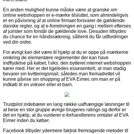
En anden mulighed kunne måske være at granske om
online webshoppen er e-mærke tilsluttet, som almindeligvis
er en påvisning af at online firmaet forsvarer de gældende
danske regler, og at e-forretningen en gang i mellem efterses
af jurister som forstår de gældende love. Desuden tilbydes
du chance for en håndsrækning, såfremt du får udfordringer
ved din ordre.
For øvrigt kan det være til hjælp at du er oppe på mærkerne
omkring de elementære reglementer der kan have
indflydelse på købet, f.eks. den bytteret internet webshoppen
kører med. Her er det ligeledes essesentielt, at man stadig
bevarer sin kvitteringsmail, således man fremadrettet vil
kunne påvise sin shopping af EVA Eimer, om man er på
indkøb til en voksen eller et barn.
Trustpilot indebærer en lang række uafhængige løsninger til
at bese en stor gruppe øvrige brugeres ratings og derfor er
det en hjælp, at du vurderer e-forhandlerens omtaler af EVA
Eimer inden du køber.
Facebook tilbyder ydermere faktisk fremragende metoder til