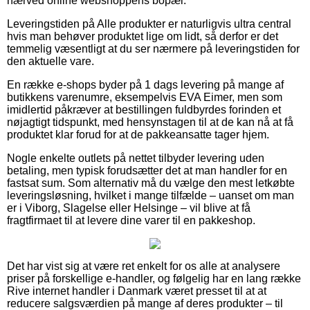
nærved online webshoppens bopæl.
Leveringstiden på Alle produkter er naturligvis ultra central
hvis man behøver produktet lige om lidt, så derfor er det
temmelig væsentligt at du ser nærmere på leveringstiden for
den aktuelle vare.
En række e-shops byder på 1 dags levering på mange af
butikkens varenumre, eksempelvis EVA Eimer, men som
imidlertid påkræver at bestillingen fuldbyrdes forinden et
nøjagtigt tidspunkt, med hensynstagen til at de kan nå at få
produktet klar forud for at de pakkeansatte tager hjem.
Nogle enkelte outlets på nettet tilbyder levering uden
betaling, men typisk forudsætter det at man handler for en
fastsat sum. Som alternativ må du vælge den mest letkøbte
leveringsløsning, hvilket i mange tilfælde – uanset om man
er i Viborg, Slagelse eller Helsinge – vil blive at få
fragtfirmaet til at levere dine varer til en pakkeshop.
Det har vist sig at være ret enkelt for os alle at analysere
priser på forskellige e-handler, og følgelig har en lang række
Rive internet handler i Danmark været presset til at at
reducere salgsværdien på mange af deres produkter – til