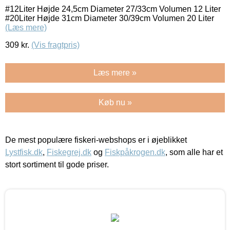
#12Liter Højde 24,5cm Diameter 27/33cm Volumen 12 Liter
#20Liter Højde 31cm Diameter 30/39cm Volumen 20 Liter
(Læs mere)
309
kr.
(Vis fragtpris)
Læs mere »
Køb nu »
De mest populære fiskeri-webshops er i øjeblikket
Lystfisk.dk
,
Fiskegrej.dk
og
Fiskpåkrogen.dk
, som alle har et
stort sortiment til gode priser.