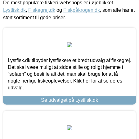
De mest populære fiskeri-webshops er i øjeblikket
Lystfisk.dk
,
Fiskegrej.dk
og
Fiskpåkrogen.dk
, som alle har et
stort sortiment til gode priser.
Lystfisk.dk tilbyder lystfiskere et bredt udvalg af fiskegrej.
Det skal være muligt at sidde stille og roligt hjemme i
”sofaen” og bestille alt det, man skal bruge for at få
nogle herlige fiskeoplevelser. Klik her for at se deres
udvalg.
Se udvalget på Lystfisk.dk