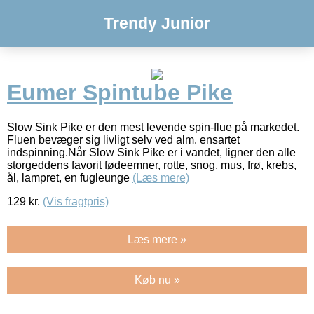
Trendy Junior
Eumer Spintube Pike
Slow Sink Pike er den mest levende spin-flue på markedet.
Fluen bevæger sig livligt selv ved alm. ensartet
indspinning.Når Slow Sink Pike er i vandet, ligner den alle
storgeddens favorit fødeemner, rotte, snog, mus, frø, krebs,
ål, lampret, en fugleunge
(Læs mere)
129
kr.
(Vis fragtpris)
Læs mere »
Køb nu »