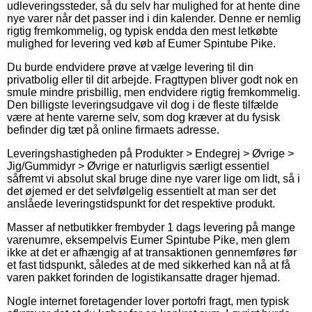
udleveringssteder, så du selv har mulighed for at hente dine
nye varer når det passer ind i din kalender. Denne er nemlig
rigtig fremkommelig, og typisk endda den mest letkøbte
mulighed for levering ved køb af Eumer Spintube Pike.
Du burde endvidere prøve at vælge levering til din
privatbolig eller til dit arbejde. Fragttypen bliver godt nok en
smule mindre prisbillig, men endvidere rigtig fremkommelig.
Den billigste leveringsudgave vil dog i de fleste tilfælde
være at hente varerne selv, som dog kræver at du fysisk
befinder dig tæt på online firmaets adresse.
Leveringshastigheden på Produkter > Endegrej > Øvrige >
Jig/Gummidyr > Øvrige er naturligvis særligt essentiel
såfremt vi absolut skal bruge dine nye varer lige om lidt, så i
det øjemed er det selvfølgelig essentielt at man ser det
anslåede leveringstidspunkt for det respektive produkt.
Masser af netbutikker frembyder 1 dags levering på mange
varenumre, eksempelvis Eumer Spintube Pike, men glem
ikke at det er afhængig af at transaktionen gennemføres før
et fast tidspunkt, således at de med sikkerhed kan nå at få
varen pakket forinden de logistikansatte drager hjemad.
Nogle internet foretagender lover portofri fragt, men typisk