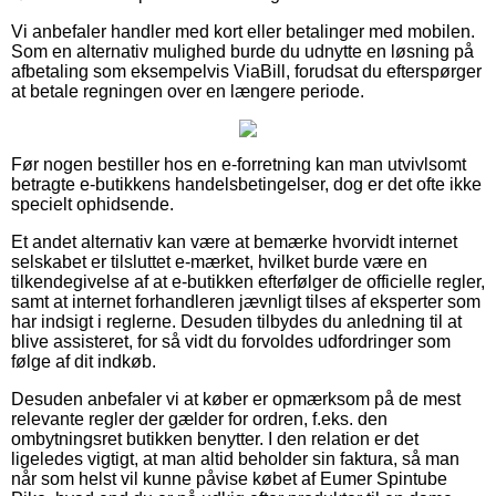
Vi anbefaler handler med kort eller betalinger med mobilen.
Som en alternativ mulighed burde du udnytte en løsning på
afbetaling som eksempelvis ViaBill, forudsat du efterspørger
at betale regningen over en længere periode.
Før nogen bestiller hos en e-forretning kan man utvivlsomt
betragte e-butikkens handelsbetingelser, dog er det ofte ikke
specielt ophidsende.
Et andet alternativ kan være at bemærke hvorvidt internet
selskabet er tilsluttet e-mærket, hvilket burde være en
tilkendegivelse af at e-butikken efterfølger de officielle regler,
samt at internet forhandleren jævnligt tilses af eksperter som
har indsigt i reglerne. Desuden tilbydes du anledning til at
blive assisteret, for så vidt du forvoldes udfordringer som
følge af dit indkøb.
Desuden anbefaler vi at køber er opmærksom på de mest
relevante regler der gælder for ordren, f.eks. den
ombytningsret butikken benytter. I den relation er det
ligeledes vigtigt, at man altid beholder sin faktura, så man
når som helst vil kunne påvise købet af Eumer Spintube