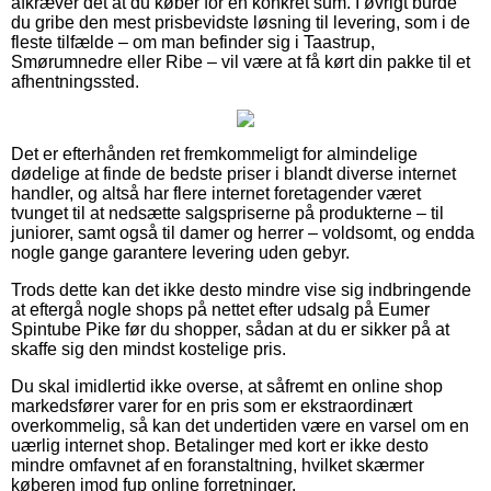
afkræver det at du køber for en konkret sum. I øvrigt burde
du gribe den mest prisbevidste løsning til levering, som i de
fleste tilfælde – om man befinder sig i Taastrup,
Smørumnedre eller Ribe – vil være at få kørt din pakke til et
afhentningssted.
Det er efterhånden ret fremkommeligt for almindelige
dødelige at finde de bedste priser i blandt diverse internet
handler, og altså har flere internet foretagender været
tvunget til at nedsætte salgspriserne på produkterne – til
juniorer, samt også til damer og herrer – voldsomt, og endda
nogle gange garantere levering uden gebyr.
Trods dette kan det ikke desto mindre vise sig indbringende
at eftergå nogle shops på nettet efter udsalg på Eumer
Spintube Pike før du shopper, sådan at du er sikker på at
skaffe sig den mindst kostelige pris.
Du skal imidlertid ikke overse, at såfremt en online shop
markedsfører varer for en pris som er ekstraordinært
overkommelig, så kan det undertiden være en varsel om en
uærlig internet shop. Betalinger med kort er ikke desto
mindre omfavnet af en foranstaltning, hvilket skærmer
køberen imod fup online forretninger.