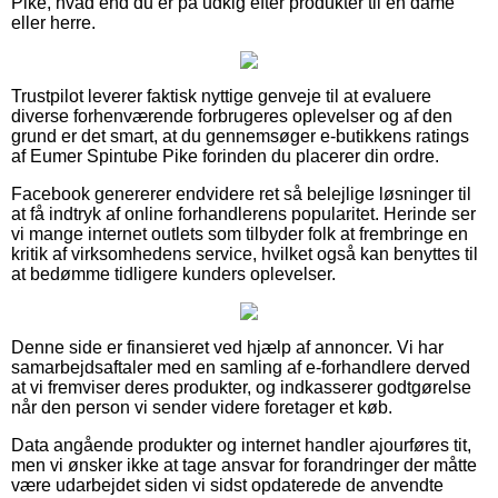
Pike, hvad end du er på udkig efter produkter til en dame
eller herre.
Trustpilot leverer faktisk nyttige genveje til at evaluere
diverse forhenværende forbrugeres oplevelser og af den
grund er det smart, at du gennemsøger e-butikkens ratings
af Eumer Spintube Pike forinden du placerer din ordre.
Facebook genererer endvidere ret så belejlige løsninger til
at få indtryk af online forhandlerens popularitet. Herinde ser
vi mange internet outlets som tilbyder folk at frembringe en
kritik af virksomhedens service, hvilket også kan benyttes til
at bedømme tidligere kunders oplevelser.
Denne side er finansieret ved hjælp af annoncer. Vi har
samarbejdsaftaler med en samling af e-forhandlere derved
at vi fremviser deres produkter, og indkasserer godtgørelse
når den person vi sender videre foretager et køb.
Data angående produkter og internet handler ajourføres tit,
men vi ønsker ikke at tage ansvar for forandringer der måtte
være udarbejdet siden vi sidst opdaterede de anvendte