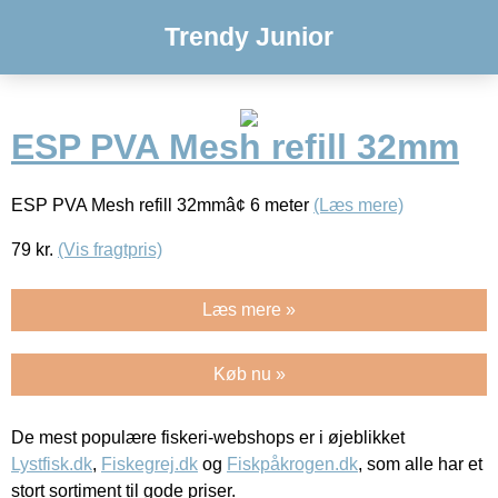
Trendy Junior
ESP PVA Mesh refill 32mm
ESP PVA Mesh refill 32mmâ¢ 6 meter
(Læs mere)
79
kr.
(Vis fragtpris)
Læs mere »
Køb nu »
De mest populære fiskeri-webshops er i øjeblikket
Lystfisk.dk
,
Fiskegrej.dk
og
Fiskpåkrogen.dk
, som alle har et
stort sortiment til gode priser.