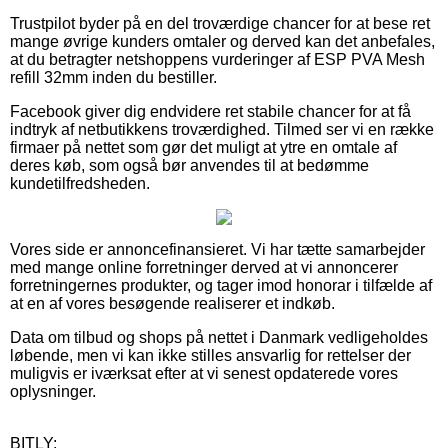
Trustpilot byder på en del troværdige chancer for at bese ret
mange øvrige kunders omtaler og derved kan det anbefales,
at du betragter netshoppens vurderinger af ESP PVA Mesh
refill 32mm inden du bestiller.
Facebook giver dig endvidere ret stabile chancer for at få
indtryk af netbutikkens troværdighed. Tilmed ser vi en række
firmaer på nettet som gør det muligt at ytre en omtale af
deres køb, som også bør anvendes til at bedømme
kundetilfredsheden.
Vores side er annoncefinansieret. Vi har tætte samarbejder
med mange online forretninger derved at vi annoncerer
forretningernes produkter, og tager imod honorar i tilfælde af
at en af vores besøgende realiserer et indkøb.
Data om tilbud og shops på nettet i Danmark vedligeholdes
løbende, men vi kan ikke stilles ansvarlig for rettelser der
muligvis er iværksat efter at vi senest opdaterede vores
oplysninger.
BITLY: