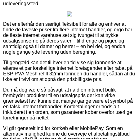
udleveringssted.
Det er efterhånden særligt fleksibelt for alle og enhver at
finde de laveste priser fra flere internet handler, og ergo har
de fleste internet varehuse set sig tvunget til at trykke
udsalgspriserne på deres varer – til drenge og piger, og
samtidig også til damer og herrer – en hel del, og endda
nogle gange yde levering uden beregning.
Til gengæld kan det til hver en tid vise sig lønnende at
efterse et par forskellige internet foretagender efter rabat på
ESP PVA Mesh refill 32mm forinden du handler, sådan at du
ikke er i tvivl om at opnå den prisbilligste pris.
Du må dog være så påvagt, at ifald en internet butik
frembyder produkter til en udsalgspris der kan virke
grænseløst lav, kunne det mange gange være et symbol på
en falsk internet forhandler. Kortbetalinger er trods alt
inkluderet i en orden, som garanterer køber overfor uærlige
forretninger på nettet.
Vi går generelt ind for kortkøb eller MobilePay. Som en
alternativ mulighed kunne du overveje et afbetalingstilbud