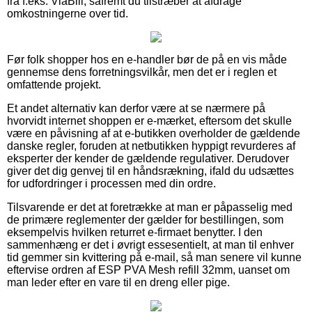
fra f.eks. ViaBill, såfremt du tilstræber at afdrage
omkostningerne over tid.
Før folk shopper hos en e-handler bør de på en vis måde
gennemse dens forretningsvilkår, men det er i reglen et
omfattende projekt.
Et andet alternativ kan derfor være at se nærmere på
hvorvidt internet shoppen er e-mærket, eftersom det skulle
være en påvisning af at e-butikken overholder de gældende
danske regler, foruden at netbutikken hyppigt revurderes af
eksperter der kender de gældende regulativer. Derudover
giver det dig genvej til en håndsrækning, ifald du udsættes
for udfordringer i processen med din ordre.
Tilsvarende er det at foretrække at man er påpasselig med
de primære reglementer der gælder for bestillingen, som
eksempelvis hvilken returret e-firmaet benytter. I den
sammenhæng er det i øvrigt essesentielt, at man til enhver
tid gemmer sin kvittering på e-mail, så man senere vil kunne
eftervise ordren af ESP PVA Mesh refill 32mm, uanset om
man leder efter en vare til en dreng eller pige.