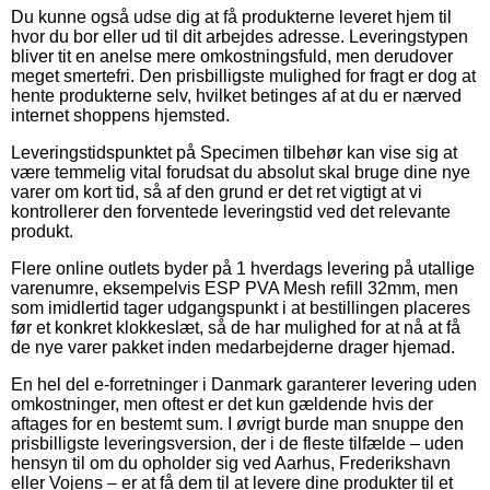
Du kunne også udse dig at få produkterne leveret hjem til
hvor du bor eller ud til dit arbejdes adresse. Leveringstypen
bliver tit en anelse mere omkostningsfuld, men derudover
meget smertefri. Den prisbilligste mulighed for fragt er dog at
hente produkterne selv, hvilket betinges af at du er nærved
internet shoppens hjemsted.
Leveringstidspunktet på Specimen tilbehør kan vise sig at
være temmelig vital forudsat du absolut skal bruge dine nye
varer om kort tid, så af den grund er det ret vigtigt at vi
kontrollerer den forventede leveringstid ved det relevante
produkt.
Flere online outlets byder på 1 hverdags levering på utallige
varenumre, eksempelvis ESP PVA Mesh refill 32mm, men
som imidlertid tager udgangspunkt i at bestillingen placeres
før et konkret klokkeslæt, så de har mulighed for at nå at få
de nye varer pakket inden medarbejderne drager hjemad.
En hel del e-forretninger i Danmark garanterer levering uden
omkostninger, men oftest er det kun gældende hvis der
aftages for en bestemt sum. I øvrigt burde man snuppe den
prisbilligste leveringsversion, der i de fleste tilfælde – uden
hensyn til om du opholder sig ved Aarhus, Frederikshavn
eller Vojens – er at få dem til at levere dine produkter til et