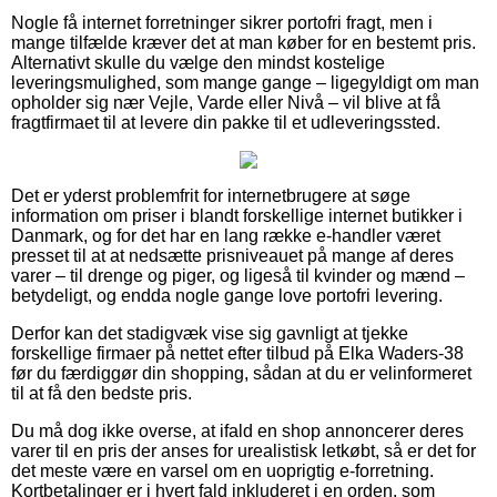
Nogle få internet forretninger sikrer portofri fragt, men i
mange tilfælde kræver det at man køber for en bestemt pris.
Alternativt skulle du vælge den mindst kostelige
leveringsmulighed, som mange gange – ligegyldigt om man
opholder sig nær Vejle, Varde eller Nivå – vil blive at få
fragtfirmaet til at levere din pakke til et udleveringssted.
Det er yderst problemfrit for internetbrugere at søge
information om priser i blandt forskellige internet butikker i
Danmark, og for det har en lang række e-handler været
presset til at at nedsætte prisniveauet på mange af deres
varer – til drenge og piger, og ligeså til kvinder og mænd –
betydeligt, og endda nogle gange love portofri levering.
Derfor kan det stadigvæk vise sig gavnligt at tjekke
forskellige firmaer på nettet efter tilbud på Elka Waders-38
før du færdiggør din shopping, sådan at du er velinformeret
til at få den bedste pris.
Du må dog ikke overse, at ifald en shop annoncerer deres
varer til en pris der anses for urealistisk letkøbt, så er det for
det meste være en varsel om en uoprigtig e-forretning.
Kortbetalinger er i hvert fald inkluderet i en orden, som