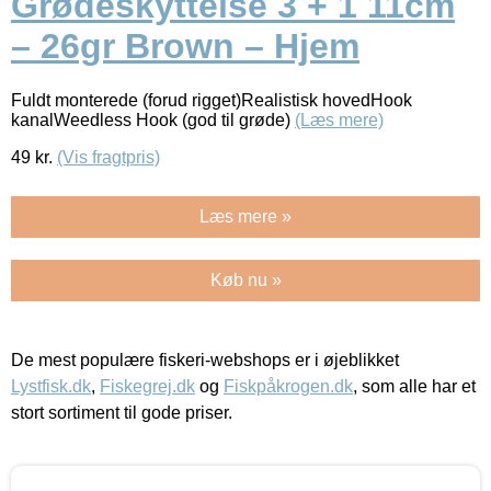
Grødeskyttelse 3 + 1 11cm
– 26gr Brown – Hjem
Fuldt monterede (forud rigget)Realistisk hovedHook
kanalWeedless Hook (god til grøde)
(Læs mere)
49
kr.
(Vis fragtpris)
Læs mere »
Køb nu »
De mest populære fiskeri-webshops er i øjeblikket
Lystfisk.dk
,
Fiskegrej.dk
og
Fiskpåkrogen.dk
, som alle har et
stort sortiment til gode priser.