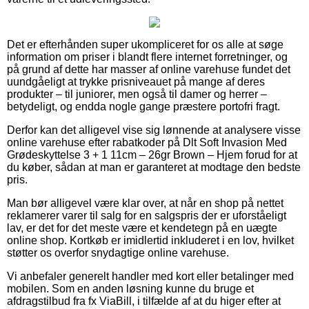
Det er efterhånden super ukompliceret for os alle at søge
information om priser i blandt flere internet forretninger, og
på grund af dette har masser af online varehuse fundet det
uundgåeligt at trykke prisniveauet på mange af deres
produkter – til juniorer, men også til damer og herrer –
betydeligt, og endda nogle gange præstere portofri fragt.
Derfor kan det alligevel vise sig lønnende at analysere visse
online varehuse efter rabatkoder på Dlt Soft Invasion Med
Grødeskyttelse 3 + 1 11cm – 26gr Brown – Hjem forud for at
du køber, sådan at man er garanteret at modtage den bedste
pris.
Man bør alligevel være klar over, at når en shop på nettet
reklamerer varer til salg for en salgspris der er uforståeligt
lav, er det for det meste være et kendetegn på en uægte
online shop. Kortkøb er imidlertid inkluderet i en lov, hvilket
støtter os overfor snydagtige online varehuse.
Vi anbefaler generelt handler med kort eller betalinger med
mobilen. Som en anden løsning kunne du bruge et
afdragstilbud fra fx ViaBill, i tilfælde af at du higer efter at