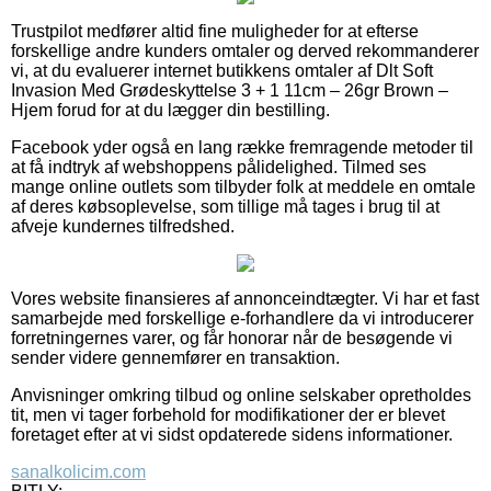
Trustpilot medfører altid fine muligheder for at efterse
forskellige andre kunders omtaler og derved rekommanderer
vi, at du evaluerer internet butikkens omtaler af Dlt Soft
Invasion Med Grødeskyttelse 3 + 1 11cm – 26gr Brown –
Hjem forud for at du lægger din bestilling.
Facebook yder også en lang række fremragende metoder til
at få indtryk af webshoppens pålidelighed. Tilmed ses
mange online outlets som tilbyder folk at meddele en omtale
af deres købsoplevelse, som tillige må tages i brug til at
afveje kundernes tilfredshed.
Vores website finansieres af annonceindtægter. Vi har et fast
samarbejde med forskellige e-forhandlere da vi introducerer
forretningernes varer, og får honorar når de besøgende vi
sender videre gennemfører en transaktion.
Anvisninger omkring tilbud og online selskaber opretholdes
tit, men vi tager forbehold for modifikationer der er blevet
foretaget efter at vi sidst opdaterede sidens informationer.
sanalkolicim.com