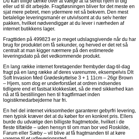
Du kan tillige tænke over at vælge at få sendt hjem til dig
eller ud til dit arbejde. Fragtløsningen bliver for det meste en
sjat mere pebret, men ydermere ret så bekvem. Den mest
betalelige leveringsmanér er utvivlsomt at du selv henter
pakken, hvilket nødvendiggør at du lever i nærheden af
internet butikkens lager.
Fragttiden på 499823 er jo meget udslagsgivende når du har
brug for produktet om få sekunder, og herved er det ret så
centralt at man kigger nærmere på den estimerede
leveringsdato på det vedkommende produkt.
En lang række internet foretagender frembyder dag-til-dag
fragt på en lang række af deres varenumre, eksempelvis Dlt
Soft Invasion Med Grødeskyttelse 3 + 1 11cm – 26gr Brown
– Hjem, som dog er underforstået at ordren indsendes
tidligere end et fastsat klokkeslæt, så de med sikkerhed kan
nå at få bestillingen hen til fragtfirmaet inden
logistikmedarbejderne har fri.
En hel del internet virksomheder garanterer gebyrfri levering,
men typisk kræver det at du køber for en konkret pris. Ellers
burde du udvælge den billigste fragtmetode, hvilket i de
fleste tilfælde – uden hensyn til om man bor ved Roskilde,
Farum eller Sæby – vil blive at få fragtmanden til at køre
varerne til et udleveringssted.