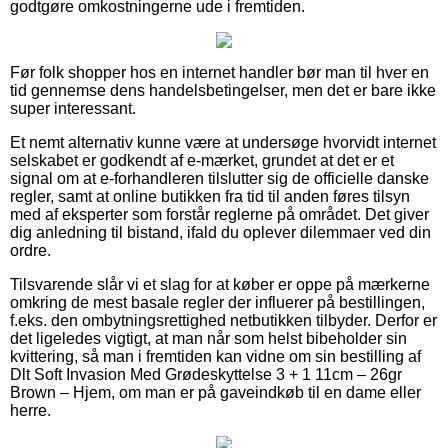
godtgøre omkostningerne ude i fremtiden.
Før folk shopper hos en internet handler bør man til hver en
tid gennemse dens handelsbetingelser, men det er bare ikke
super interessant.
Et nemt alternativ kunne være at undersøge hvorvidt internet
selskabet er godkendt af e-mærket, grundet at det er et
signal om at e-forhandleren tilslutter sig de officielle danske
regler, samt at online butikken fra tid til anden føres tilsyn
med af eksperter som forstår reglerne på området. Det giver
dig anledning til bistand, ifald du oplever dilemmaer ved din
ordre.
Tilsvarende slår vi et slag for at køber er oppe på mærkerne
omkring de mest basale regler der influerer på bestillingen,
f.eks. den ombytningsrettighed netbutikken tilbyder. Derfor er
det ligeledes vigtigt, at man når som helst bibeholder sin
kvittering, så man i fremtiden kan vidne om sin bestilling af
Dlt Soft Invasion Med Grødeskyttelse 3 + 1 11cm – 26gr
Brown – Hjem, om man er på gaveindkøb til en dame eller
herre.