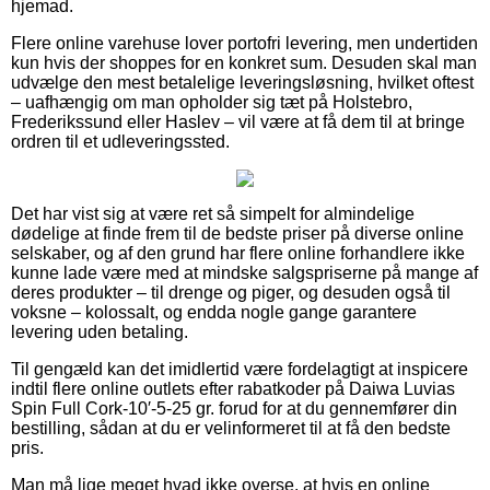
hjemad.
Flere online varehuse lover portofri levering, men undertiden
kun hvis der shoppes for en konkret sum. Desuden skal man
udvælge den mest betalelige leveringsløsning, hvilket oftest
– uafhængig om man opholder sig tæt på Holstebro,
Frederikssund eller Haslev – vil være at få dem til at bringe
ordren til et udleveringssted.
Det har vist sig at være ret så simpelt for almindelige
dødelige at finde frem til de bedste priser på diverse online
selskaber, og af den grund har flere online forhandlere ikke
kunne lade være med at mindske salgspriserne på mange af
deres produkter – til drenge og piger, og desuden også til
voksne – kolossalt, og endda nogle gange garantere
levering uden betaling.
Til gengæld kan det imidlertid være fordelagtigt at inspicere
indtil flere online outlets efter rabatkoder på Daiwa Luvias
Spin Full Cork-10′-5-25 gr. forud for at du gennemfører din
bestilling, sådan at du er velinformeret til at få den bedste
pris.
Man må lige meget hvad ikke overse, at hvis en online