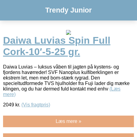
Trendy Junior
Daiwa Luvias Spin Full
Cork-10′-5-25 gr.
Daiwa Luvias – luksus våben til jagten på kystens- og
fjordens havørreder! SVF Nanoplus kulfiberklingen er
ekstrem let, men med bom-stærk rygrad. Den
specieltudformede TVS hjulholder fra Fuji lader dig mærke
klingen, og du har dermed fuld kontakt med enhv
(Læs
mere)
2049
kr.
(Vis fragtpris)
Læs mere »