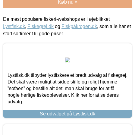
Køb nu »
De mest populære fiskeri-webshops er i øjeblikket
Lystfisk.dk
,
Fiskegrej.dk
og
Fiskpåkrogen.dk
, som alle har et
stort sortiment til gode priser.
Lystfisk.dk tilbyder lystfiskere et bredt udvalg af fiskegrej.
Det skal være muligt at sidde stille og roligt hjemme i
”sofaen” og bestille alt det, man skal bruge for at få
nogle herlige fiskeoplevelser. Klik her for at se deres
udvalg.
Se udvalget på Lystfisk.dk