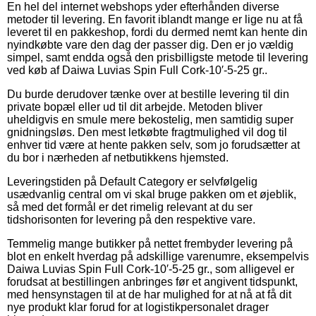
En hel del internet webshops yder efterhånden diverse
metoder til levering. En favorit iblandt mange er lige nu at få
leveret til en pakkeshop, fordi du dermed nemt kan hente din
nyindkøbte vare den dag der passer dig. Den er jo vældig
simpel, samt endda også den prisbilligste metode til levering
ved køb af Daiwa Luvias Spin Full Cork-10′-5-25 gr..
Du burde derudover tænke over at bestille levering til din
private bopæl eller ud til dit arbejde. Metoden bliver
uheldigvis en smule mere bekostelig, men samtidig super
gnidningsløs. Den mest letkøbte fragtmulighed vil dog til
enhver tid være at hente pakken selv, som jo forudsætter at
du bor i nærheden af netbutikkens hjemsted.
Leveringstiden på Default Category er selvfølgelig
usædvanlig central om vi skal bruge pakken om et øjeblik,
så med det formål er det rimelig relevant at du ser
tidshorisonten for levering på den respektive vare.
Temmelig mange butikker på nettet frembyder levering på
blot en enkelt hverdag på adskillige varenumre, eksempelvis
Daiwa Luvias Spin Full Cork-10′-5-25 gr., som alligevel er
forudsat at bestillingen anbringes før et angivent tidspunkt,
med hensynstagen til at de har mulighed for at nå at få dit
nye produkt klar forud for at logistikpersonalet drager