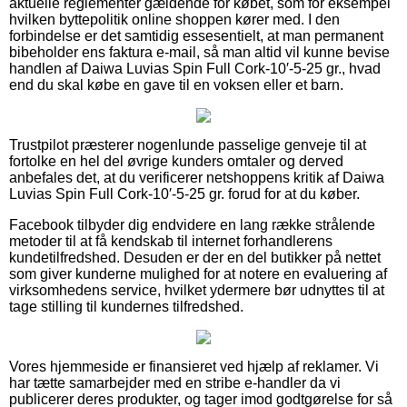
aktuelle reglementer gældende for købet, som for eksempel
hvilken byttepolitik online shoppen kører med. I den
forbindelse er det samtidig essesentielt, at man permanent
bibeholder ens faktura e-mail, så man altid vil kunne bevise
handlen af Daiwa Luvias Spin Full Cork-10′-5-25 gr., hvad
end du skal købe en gave til en voksen eller et barn.
Trustpilot præsterer nogenlunde passelige genveje til at
fortolke en hel del øvrige kunders omtaler og derved
anbefales det, at du verificerer netshoppens kritik af Daiwa
Luvias Spin Full Cork-10′-5-25 gr. forud for at du køber.
Facebook tilbyder dig endvidere en lang række strålende
metoder til at få kendskab til internet forhandlerens
kundetilfredshed. Desuden er der en del butikker på nettet
som giver kunderne mulighed for at notere en evaluering af
virksomhedens service, hvilket ydermere bør udnyttes til at
tage stilling til kundernes tilfredshed.
Vores hjemmeside er finansieret ved hjælp af reklamer. Vi
har tætte samarbejder med en stribe e-handler da vi
publicerer deres produkter, og tager imod godtgørelse for så