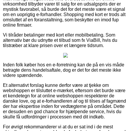
virksomhed tilbyder varer til salg for en udsalgspris der er
mystisk favorabel, så burde det for det meste være et signal
om en uoprigtig e-forhandler. Shopping med kort er trods alt
omsluttet af en foranstaltning, som beskytter en imod fup
online firmaer.
Vi tilråder betalinger med kort eller mobilbetaling. Som
alternativ bør du udnytte et tilbud som fx ViaBill, hvis du
tilstræber at klare prisen over et længere tidsrum.
Inden folk køber hos en e-forretning kan de på en vis måde
betragte dens handelsaftale, dog er det for det meste ikke
videre spændende.
Et alternativt forslag kunne derfor være at tjekke om
webshoppen er tilsluttet e-mærket, eftersom det burde være
et kendetegn for at online webshoppen respekterer de
danske love, og at e-forhandleren af og til tilses af fagmænd
der har ekspertise inden for vedtægterne på området. Dette
er desuden en god chance for hjælpende service, hvis du
skulle få udfordringer i processen med dit indkøb.
For øvrigt rekommanderer vi at du er sat ind i de mest