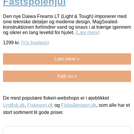
Fastspolehjul
Den nye Daiwa Freams LT (Light & Tough) imponerer med
sine tekniske detaljer og moderne design. MagSealed-
konstruktionen forhindrer vand og snavs i at trænge igennem
og sikrer en lang levetid for hjulet.
(Læs mere)
1299
kr.
(Vis fragtpris)
Læs mere »
Køb nu »
De mest populære fiskeri-webshops er i øjeblikket
Lystfisk.dk
,
Fiskegrej.dk
og
Fiskpåkrogen.dk
, som alle har et
stort sortiment til gode priser.