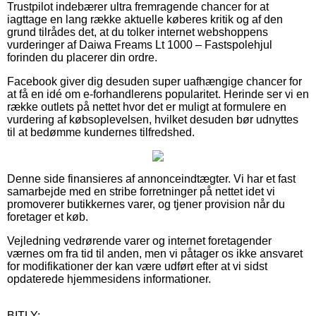
Trustpilot indebærer ultra fremragende chancer for at
iagttage en lang række aktuelle køberes kritik og af den
grund tilrådes det, at du tolker internet webshoppens
vurderinger af Daiwa Freams Lt 1000 – Fastspolehjul
forinden du placerer din ordre.
Facebook giver dig desuden super uafhængige chancer for
at få en idé om e-forhandlerens popularitet. Herinde ser vi en
række outlets på nettet hvor det er muligt at formulere en
vurdering af købsoplevelsen, hvilket desuden bør udnyttes
til at bedømme kundernes tilfredshed.
Denne side finansieres af annonceindtægter. Vi har et fast
samarbejde med en stribe forretninger på nettet idet vi
promoverer butikkernes varer, og tjener provision når du
foretager et køb.
Vejledning vedrørende varer og internet foretagender
værnes om fra tid til anden, men vi påtager os ikke ansvaret
for modifikationer der kan være udført efter at vi sidst
opdaterede hjemmesidens informationer.
BITLY: