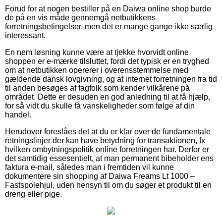
Forud for at nogen bestiller på en Daiwa online shop burde
de på en vis måde gennemgå netbutikkens
forretningsbetingelser, men det er mange gange ikke særlig
interessant.
En nem løsning kunne være at tjekke hvorvidt online
shoppen er e-mærke tilsluttet, fordi det typisk er en tryghed
om at netbutikken opererer i overensstemmelse med
gældende dansk lovgivning, og at internet forretningen fra tid
til anden besøges af fagfolk som kender vilkårene på
området. Dette er desuden en god anledning til at få hjælp,
for så vidt du skulle få vanskeligheder som følge af din
handel.
Herudover foreslåes det at du er klar over de fundamentale
retningslinjer der kan have betydning for transaktionen, fx
hvilken ombytningspolitik online forretningen har. Derfor er
det samtidig essesentielt, at man permanent bibeholder ens
faktura e-mail, således man i fremtiden vil kunne
dokumentere sin shopping af Daiwa Freams Lt 1000 –
Fastspolehjul, uden hensyn til om du søger et produkt til en
dreng eller pige.