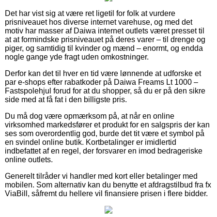
Det har vist sig at være ret ligetil for folk at vurdere
prisniveauet hos diverse internet varehuse, og med det
motiv har masser af Daiwa internet outlets været presset til
at at formindske prisniveauet på deres varer – til drenge og
piger, og samtidig til kvinder og mænd – enormt, og endda
nogle gange yde fragt uden omkostninger.
Derfor kan det til hver en tid være lønnende at udforske et
par e-shops efter rabatkoder på Daiwa Freams Lt 1000 –
Fastspolehjul forud for at du shopper, så du er på den sikre
side med at få fat i den billigste pris.
Du må dog være opmærksom på, at når en online
virksomhed markedsfører et produkt for en salgspris der kan
ses som overordentlig god, burde det tit være et symbol på
en svindel online butik. Kortbetalinger er imidlertid
indbefattet af en regel, der forsvarer en imod bedrageriske
online outlets.
Generelt tilråder vi handler med kort eller betalinger med
mobilen. Som alternativ kan du benytte et afdragstilbud fra fx
ViaBill, såfremt du hellere vil finansiere prisen i flere bidder.