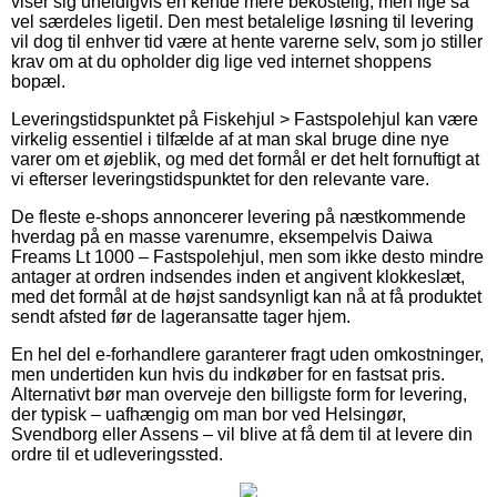
viser sig uheldigvis en kende mere bekostelig, men lige så
vel særdeles ligetil. Den mest betalelige løsning til levering
vil dog til enhver tid være at hente varerne selv, som jo stiller
krav om at du opholder dig lige ved internet shoppens
bopæl.
Leveringstidspunktet på Fiskehjul > Fastspolehjul kan være
virkelig essentiel i tilfælde af at man skal bruge dine nye
varer om et øjeblik, og med det formål er det helt fornuftigt at
vi efterser leveringstidspunktet for den relevante vare.
De fleste e-shops annoncerer levering på næstkommende
hverdag på en masse varenumre, eksempelvis Daiwa
Freams Lt 1000 – Fastspolehjul, men som ikke desto mindre
antager at ordren indsendes inden et angivent klokkeslæt,
med det formål at de højst sandsynligt kan nå at få produktet
sendt afsted før de lageransatte tager hjem.
En hel del e-forhandlere garanterer fragt uden omkostninger,
men undertiden kun hvis du indkøber for en fastsat pris.
Alternativt bør man overveje den billigste form for levering,
der typisk – uafhængig om man bor ved Helsingør,
Svendborg eller Assens – vil blive at få dem til at levere din
ordre til et udleveringssted.