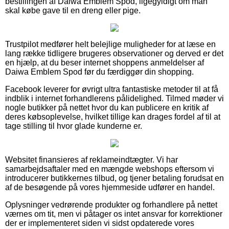
bestillingen af Daiwa Emblem Spod, ligegyldigt om man
skal købe gave til en dreng eller pige.
Trustpilot medfører helt belejlige muligheder for at læse en
lang række tidligere brugeres observationer og derved er det
en hjælp, at du beser internet shoppens anmeldelser af
Daiwa Emblem Spod før du færdiggør din shopping.
Facebook leverer for øvrigt ultra fantastiske metoder til at få
indblik i internet forhandlerens pålidelighed. Tilmed møder vi
nogle butikker på nettet hvor du kan publicere en kritik af
deres købsoplevelse, hvilket tillige kan drages fordel af til at
tage stilling til hvor glade kunderne er.
Websitet finansieres af reklameindtægter. Vi har
samarbejdsaftaler med en mængde webshops eftersom vi
introducerer butikkernes tilbud, og tjener betaling forudsat en
af de besøgende på vores hjemmeside udfører en handel.
Oplysninger vedrørende produkter og forhandlere på nettet
værnes om tit, men vi påtager os intet ansvar for korrektioner
der er implementeret siden vi sidst opdaterede vores