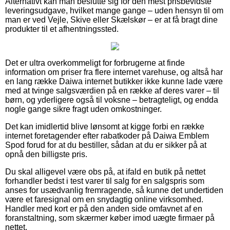
Alternativt kan man beslutte sig for den mest prisbevidste
leveringsudgave, hvilket mange gange – uden hensyn til om
man er ved Vejle, Skive eller Skælskør – er at få bragt dine
produkter til et afhentningssted.
Det er ultra overkommeligt for forbrugerne at finde
information om priser fra flere internet varehuse, og altså har
en lang række Daiwa internet butikker ikke kunne lade være
med at tvinge salgsværdien på en række af deres varer – til
børn, og yderligere også til voksne – betragteligt, og endda
nogle gange sikre fragt uden omkostninger.
Det kan imidlertid blive lønsomt at kigge forbi en række
internet foretagender efter rabatkoder på Daiwa Emblem
Spod forud for at du bestiller, sådan at du er sikker på at
opnå den billigste pris.
Du skal alligevel være obs på, at ifald en butik på nettet
forhandler bedst i test varer til salg for en salgspris som
anses for usædvanlig fremragende, så kunne det undertiden
være et faresignal om en snydagtig online virksomhed.
Handler med kort er på den anden side omfavnet af en
foranstaltning, som skærmer køber imod uægte firmaer på
nettet.