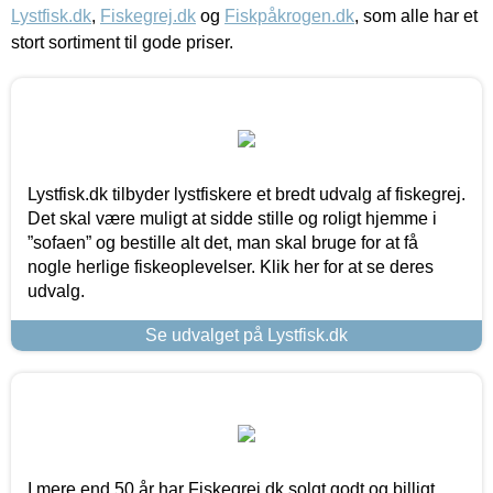
Lystfisk.dk
,
Fiskegrej.dk
og
Fiskpåkrogen.dk
, som alle har et
stort sortiment til gode priser.
Lystfisk.dk tilbyder lystfiskere et bredt udvalg af fiskegrej.
Det skal være muligt at sidde stille og roligt hjemme i
”sofaen” og bestille alt det, man skal bruge for at få
nogle herlige fiskeoplevelser. Klik her for at se deres
udvalg.
Se udvalget på Lystfisk.dk
I mere end 50 år har Fiskegrej.dk solgt godt og billigt