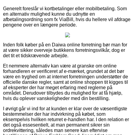
Generelt foreslår vi kortbetalinger eller mobilbetaling. Som
en alternativ mulighed kunne du udnytte en
afbetalingsordning som fx ViaBill, hvis du hellere vil afdrage
pengene over en længere periode.
Inden folk køber på en Daiwa online forretning bør man for
at være sikker overveje butikkens forretningsvilkår, dog er
det tit et tidskrævende arbejde.
Et nemmere alternativ kan være at granske om online
forhandleren er verificeret af e-mærket, grundet at det bør
være en tryghed om at internet forretningen understøtter de
officielle danske regler, samt at online shoppen tit kigges til
af eksperter der har meget erfaring med reglerne på
området. Derudover tilbydes du mulighed for at få hjælp,
hvis du oplever vanskeligheder med din bestilling.
I øvrigt går vi ind for at kunden er klar over de væsentligste
bestemmelser der har indvirkning på købet, som
eksempelvis hvilken returret e-handlen har. I den relation er
det også essesentielt, at man permanent sikrer sin
ordrekvittering, således man senere kan eftervise