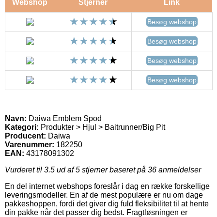
Webshop
Stjerner
Link
Besøg webshop
Besøg webshop
Besøg webshop
Besøg webshop
Navn:
Daiwa Emblem Spod
Kategori:
Produkter > Hjul > Baitrunner/Big Pit
Producent:
Daiwa
Varenummer:
182250
EAN:
43178091302
Vurderet til
3.5
ud af 5 stjerner baseret på
36
anmeldelser
En del internet webshops foreslår i dag en række forskellige
leveringsmodeller. En af de mest populære er nu om dage
pakkeshoppen, fordi det giver dig fuld fleksibilitet til at hente
din pakke når det passer dig bedst. Fragtløsningen er